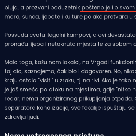
oluja, a prozvani poduzetnik
pošteno je i o svom 
mora, sunca, ljepote i kulture polako pretvara u 
Posvuda cvatu ilegalni kampovi, a ovi devastator
pronađu lijepa i netaknuta mjesta te za sobom ost
Malo toga, kažu nam lokalci, na Vrgadi funkcionir
taj dio, saznajemo, čak bio i dogovoren. No, nika
kraju ostalo "visiti" u zraku, tj. na rivi. Ako je 
je još smeća po otoku na mjestima, gdje "nitko 
redar, nema organiziranog prikupljanja otpada, Či
separatora kanalizacije, sve fekalije ispuštaju s
zdravlja ljudi.
Nema vatrogasnog pristupa