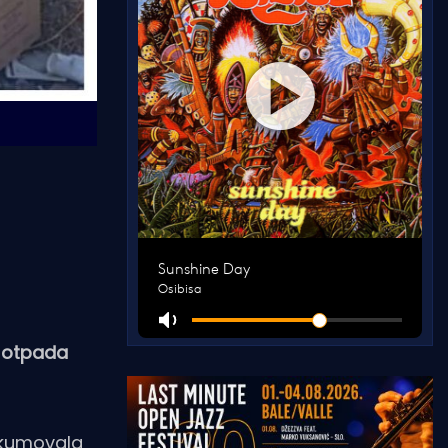
e otpada
u kumovala