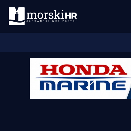
Početna
Morski plus
Morski TV
Obala
Otoci
Turizam i nautika