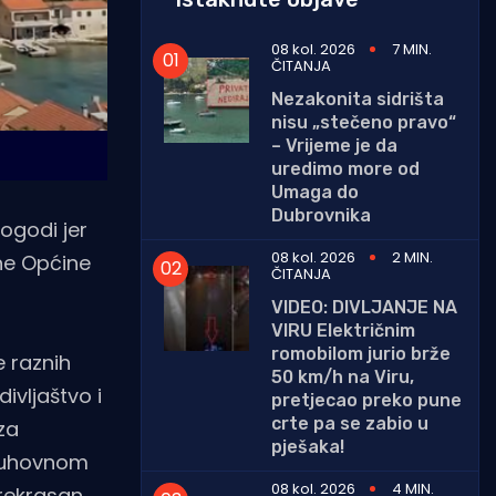
08 kol. 2026
7 MIN.
ČITANJA
Nezakonita sidrišta
nisu „stečeno pravo“
– Vrijeme je da
uredimo more od
Umaga do
Dubrovnika
dogodi jer
08 kol. 2026
2 MIN.
čne Općine
ČITANJA
VIDEO: DIVLJANJE NA
VIRU Električnim
romobilom jurio brže
e raznih
50 km/h na Viru,
ivljaštvo i
pretjecao preko pune
crte pa se zabio u
za
pješaka!
 duhovnom
08 kol. 2026
4 MIN.
rekrasan.