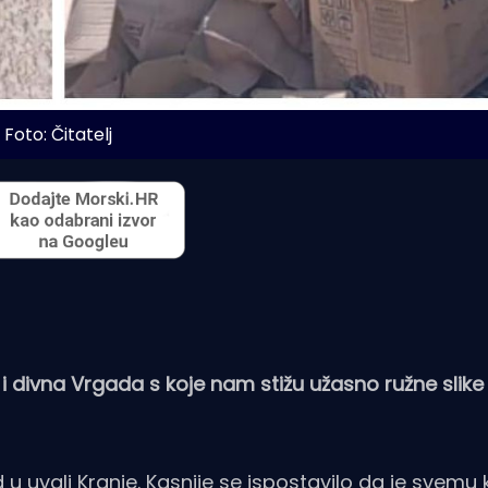
Foto: Čitatelj
 i divna Vrgada s koje nam stižu užasno ružne slik
 uvali Kranje. Kasnije se ispostavilo da je svem