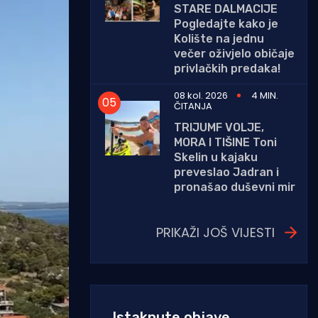
STARE DALMACIJE
Pogledajte kako je
Kolište na jednu
večer oživjelo običaje
privlačkih predaka!
08 kol. 2026
4 MIN.
ČITANJA
TRIJUMF VOLJE,
MORA I TIŠINE Toni
Skelin u kajaku
preveslao Jadran i
pronašao duševni mir
PRIKAŽI JOŠ VIJESTI
Istaknute objave