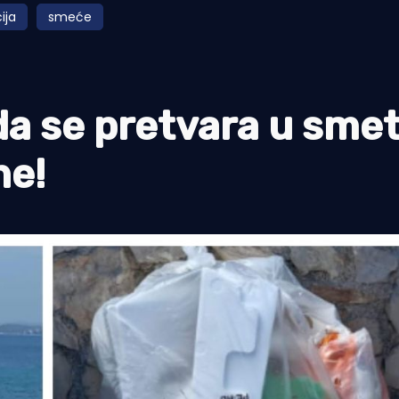
ija
smeće
 se pretvara u smet
ne!