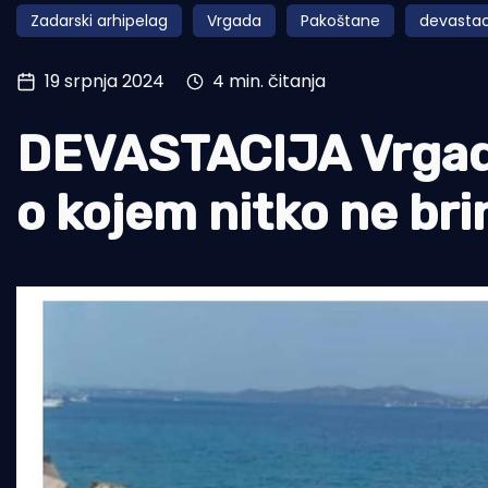
Zadarski arhipelag
Vrgada
Pakoštane
devastac
Pomorstvo
Ribolov
19 srpnja 2024
4 min. čitanja
Ekologija
DEVASTACIJA Vrgada
Tradicija i kultura
o kojem nitko ne bri