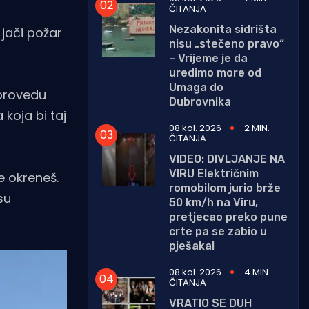
ČITANJA
Nezakonita sidrišta
jači požar
nisu „stečeno pravo“
– Vrijeme je da
uredimo more od
Umaga do
 provedu
Dubrovnika
koja bi taj
08 kol. 2026
2 MIN.
ČITANJA
VIDEO: DIVLJANJE NA
VIRU Električnim
e okreneš.
romobilom jurio brže
su
50 km/h na Viru,
pretjecao preko pune
crte pa se zabio u
pješaka!
08 kol. 2026
4 MIN.
ČITANJA
VRATIO SE DUH