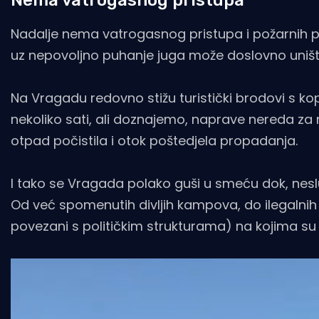
Nadalje nema vatrogasnog pristupa i požarnih p
uz nepovoljno puhanje juga može doslovno uništiti c
Na Vragadu redovno stižu turistički brodovi s ko
nekoliko sati, ali doznajemo, naprave nereda za n
otpad počistila i otok poštedjela propadanja.
I tako se Vragada polako guši u smeću dok, nesl
Od već spomenutih divljih kampova, do ilegalnih 
povezani s političkim strukturama) na kojima su 