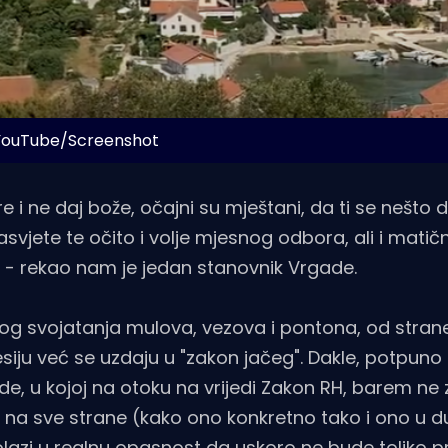
 YouTube/Screenshot
 i ne daj bože, očajni su mještani, da ti se nešto 
svjete te očito i volje mjesnog odbora, ali i mati
 - rekao nam je jedan stanovnik Vrgade.
nog svojatanja mulova, vezova i pontona, od stran
siju već se uzdaju u "zakon jačeg". Dakle, potpuno d
vrde, u kojoj na otoku na vrijedi Zakon RH, barem ne 
će na sve strane (kako ono konkretno tako i ono u
dolazi u realnu opasnost da uskoro ne bude toliko p