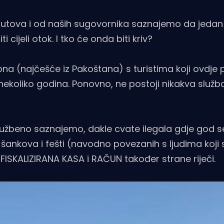
utova i od naših sugovornika saznajemo da jedan 
ijeli otok. I tko će onda biti kriv?
pna (najčešće iz Pakoštana) s turistima koji ovdje
ekoliko godina. Ponovno, ne postoji nikakva služba 
užbeno saznajemo, dakle cvate ilegala gdje god s
šankova i fešti (navodno povezanih s ljudima koji 
FISKALIZIRANA KASA i RAČUN također strane riječi.