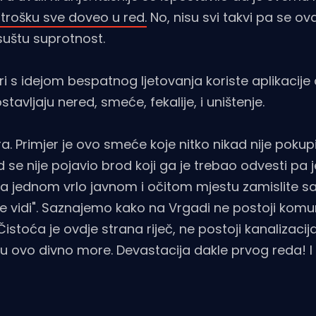
trošku sve doveo u red.
No, nisu svi takvi pa se ov
suštu suprotnost.
i s idejom bespatnog ljetovanja koriste aplikacije
avljaju nered, smeće, fekalije, i uništenje.
a. Primjer je ovo smeće koje nitko nikad nije pokupi
d se nije pojavio brod koji ga je trebao odvesti pa 
tako na jednom vrlo javnom i očitom mjestu zamislite 
ne vidi". Saznajemo kako na Vrgadi ne postoji komu
stoća je ovdje strana riječ, ne postoji kanalizaci
e u ovo divno more. Devastacija dakle prvog reda! 