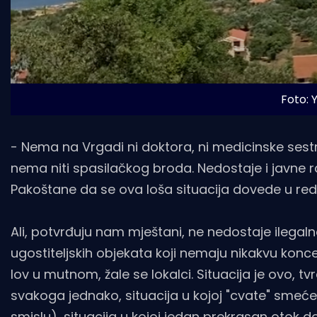
Foto:
- Nema na Vrgadi ni doktora, ni medicinske sestre
nema niti spasilačkog broda. Nedostaje i javne ra
Pakoštane da se ova loša situacija dovede u red
Ali, potvrđuju nam mještani, ne nedostaje ilegal
ugostiteljskih objekata koji nemaju nikakvu konce
lov u mutnom, žale se lokalci. Situacija je ovo, t
svakoga jednako, situacija u kojoj "cvate" sme
smislu), situacija u kojoj jedan prekrasan otok 