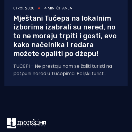
01 kol. 2026
4 MIN. ČITANJA
Mještani Tučepa na lokalnim
izborima izabrali su nered, no
to ne moraju trpiti i gosti, evo
kako načelnika i redara
možete opaliti po džepu!
TUČEPI - Ne prestaju nam se žaliti turisti na
potpuni nered u Tučepima. Poljski turist
pokazuje fotografije nastale danas i kaže: