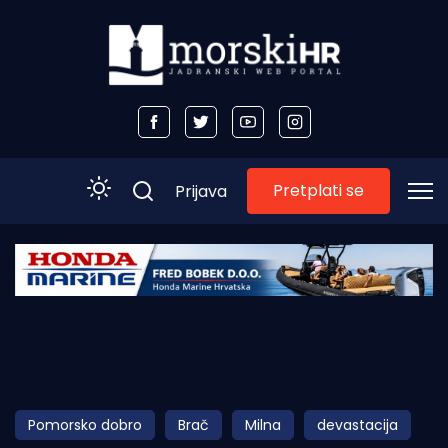
Pretplati se
Prijava
Početna
Morski plus
Morski TV
Obala
Pomorsko dobro
Brač
Milna
devastacija
Otoci