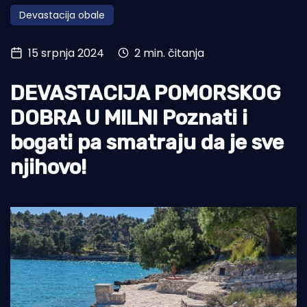
Devastacija obale
Turizam i nautika
Pomorstvo
15 srpnja 2024
2 min. čitanja
Ribolov
DEVASTACIJA POMORSKOG
Ekologija
DOBRA U MILNI Poznati i
Tradicija i kultura
bogati pa smatraju da je sve
njihovo!