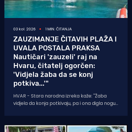
03 kol. 2026
1 MIN. ČITANJA
ZAUZIMANJE ČITAVIH PLAŽA I
UVALA POSTALA PRAKSA
Nautičari 'zauzeli' raj na
Hvaru, čitatelj ogorčen:
'Vidjela žaba da se konj
potkiva...'"
HVAR - Stara narodna izreka kaže: "Žaba
vidjela da konja potkivaju, pa i ona digla nogu."
Čini se da