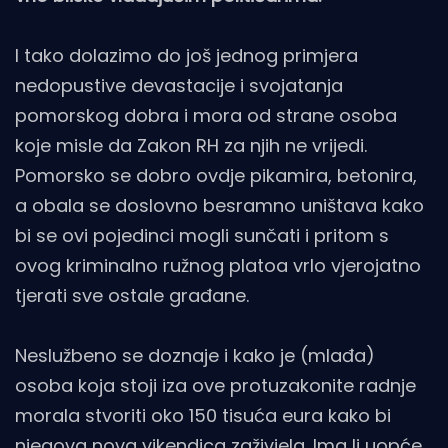
I tako dolazimo do još jednog primjera
nedopustive devastacije i svojatanja
pomorskog dobra i mora od strane osoba
koje misle da Zakon RH za njih ne vrijedi.
Pomorsko se dobro ovdje pikamira, betonira,
a obala se doslovno besramno uništava kako
bi se ovi pojedinci mogli sunčati i pritom s
ovog kriminalno ružnog platoa vrlo vjerojatno
tjerati sve ostale građane.
Neslužbeno se doznaje i kako je (mlađa)
osoba koja stoji iza ove protuzakonite radnje
morala stvoriti oko 150 tisuća eura kako bi
njegova nova vikendica zaživjela. Ima li uopće