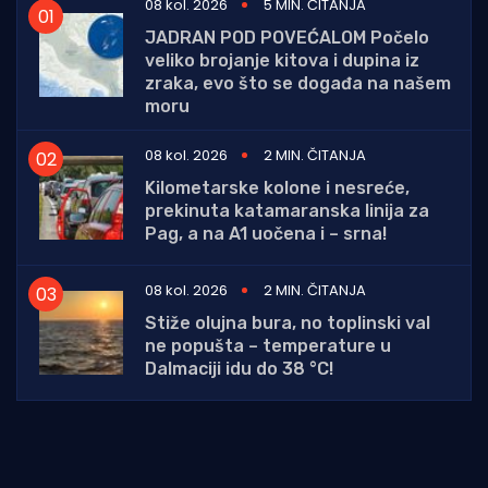
08 kol. 2026
5 MIN. ČITANJA
JADRAN POD POVEĆALOM Počelo
veliko brojanje kitova i dupina iz
zraka, evo što se događa na našem
moru
08 kol. 2026
2 MIN. ČITANJA
Kilometarske kolone i nesreće,
prekinuta katamaranska linija za
Pag, a na A1 uočena i – srna!
08 kol. 2026
2 MIN. ČITANJA
Stiže olujna bura, no toplinski val
ne popušta – temperature u
Dalmaciji idu do 38 °C!