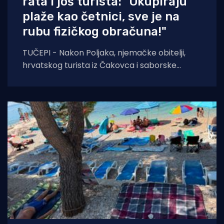
rata i još turista: "Okupiraju
plaže kao četnici, sve je na
rubu fizičkog obračuna!"
TUČEPI - Nakon Poljaka, njemačke obitelji,
hrvatskog turista iz Čakovca i saborske
zastupnice, još jedna obitelj iz Bosne i
Hercegovine javlja