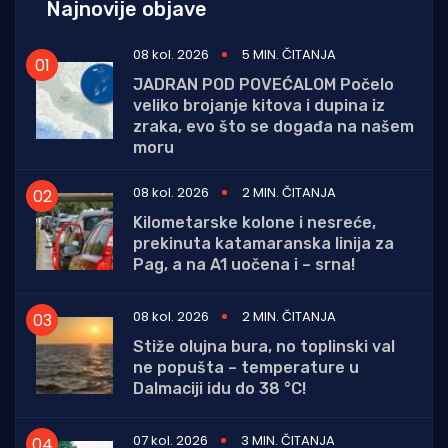
Najnovije objave
08 kol. 2026
5 MIN. ČITANJA
JADRAN POD POVEĆALOM Počelo
veliko brojanje kitova i dupina iz
zraka, evo što se događa na našem
moru
08 kol. 2026
2 MIN. ČITANJA
Kilometarske kolone i nesreće,
prekinuta katamaranska linija za
Pag, a na A1 uočena i – srna!
08 kol. 2026
2 MIN. ČITANJA
Stiže olujna bura, no toplinski val
ne popušta – temperature u
Dalmaciji idu do 38 °C!
07 kol. 2026
3 MIN. ČITANJA