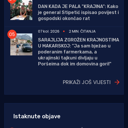
DAN KADA JE PALA "KRAJINA": Kako
je general Stipetić ispisao povijest i
gospodski okončao rat
07 kol. 2026
2 MIN. ČITANJA
SARAJLIJA ZGROŽEN KRAJNOSTIMA
U MAKARSKOJ: "Ja sam bježao u
poderanim farmerkama, a
ukrajinski tajkuni divljaju u
Poršeima dok im domovina gori!"
PRIKAŽI JOŠ VIJESTI
Istaknute objave