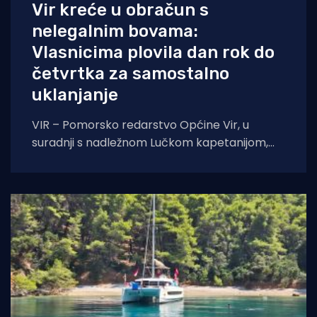
Vir kreće u obračun s
nelegalnim bovama:
Vlasnicima plovila dan rok do
četvrtka za samostalno
uklanjanje
VIR – Pomorsko redarstvo Općine Vir, u
suradnji s nadležnom Lučkom kapetanijom,
pokreće veliku akciju uklanjanja svih
nelegalno postavljenih naprava za