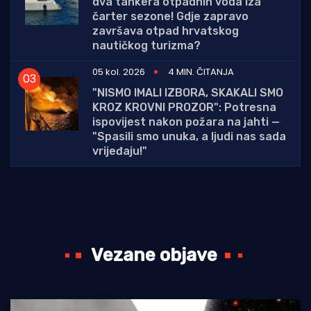
dva tankera otpadnih voda iza
čarter sezone! Gdje zapravo
završava otpad hrvatskog
nautičkog turizma?
05 kol. 2026
4 MIN. ČITANJA
"NISMO IMALI IZBORA, SKAKALI SMO
KROZ KROVNI PROZOR": Potresna
ispovijest nakon požara na jahti —
"Spasili smo unuka, a ljudi nas sada
vrijeđaju!"
Vezane objave