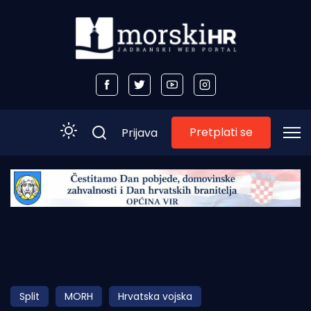
Pretplati se
Prijava
Početna
Morski plus
Morski TV
Obala
Split
MORH
Hrvatska vojska
Otoci