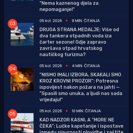
"Nema kaznenog djela za
nepomaganje!"
05 kol. 2026
9 MIN. ČITANJA
DRUGA STRANA MEDALJE: Više od
dva tankera otpadnih voda iza
čarter sezone! Gdje zapravo
završava otpad hrvatskog
nautičkog turizma?
05 kol. 2026
4 MIN. ČITANJA
"NISMO IMALI IZBORA, SKAKALI SMO
KROZ KROVNI PROZOR": Potresna
ispovijest nakon požara na jahti —
"Spasili smo unuka, a ljudi nas sada
vrijeđaju!"
05 kol. 2026
10 MIN. ČITANJA
KAD NADZOR KASNI, A "MORE NE
ČEKA": Lučke kapetanije i ispostave
između sigurnosti plovidbe i zaštite