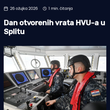
26 ožujka 2026
1 min. čitanja
Turizam i nautika
Pomorstvo
Dan otvorenih vrata HVU-a u
Ribolov
Splitu
Ekologija
Tradicija i kultura