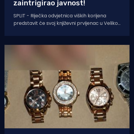
zaintrigirao javnost!
SPLIT - Riječka odvjetnica viških korijena
predstavit će svoj književni prvijenac u Velikoj
dvorani Gradske knjižnice Marka Marulića u
Splitu, u