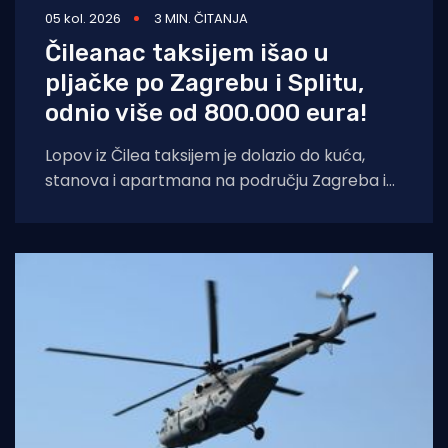
05 kol. 2026
3 MIN. ČITANJA
Čileanac taksijem išao u
pljačke po Zagrebu i Splitu,
odnio više od 800.000 eura!
Lopov iz Čilea taksijem je dolazio do kuća,
stanova i apartmana na području Zagreba i
Splita i počinio znatnu materijalnu