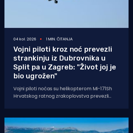
04 kol. 2026
1 MIN. ČITANJA
Vojni piloti kroz noć prevezli
strankinju iz Dubrovnika u
Split pa u Zagreb: "Život joj je
bio ugrožen"
Vojni piloti noćas su helikopterom Mi-171Sh
Hrvatskog ratnog zrakoplovstva prevezli
životno ugroženu stranu državljanku i
medicinski tim iz Opće