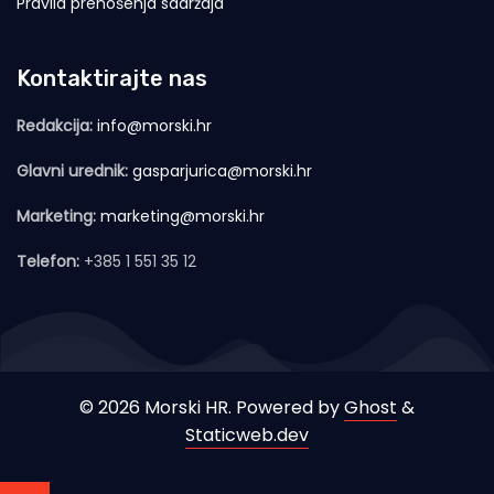
Pravila prenošenja sadržaja
Kontaktirajte nas
Redakcija:
info@morski.hr
Glavni urednik:
gasparjurica@morski.hr
Marketing:
marketing@morski.hr
Telefon:
+385 1 551 35 12
© 2026 Morski HR. Powered by
Ghost
&
Staticweb.dev