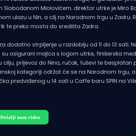
 Slobodanom Miolovićem. direktor utrke je Miro Ba
vernom ulazu u Nin, a cilj na Narodnom trgu u Zadru.
Borik te preko mosta do središta Zadra.
 dodatno strpljenje u razdoblju od 11 do 13 sati. N
 su osigurani majica s logom utrke, finišerska med
 cilju, prijevoz do Nina, ručak, tuševi te besplatan 
enskoj kategoriji održat će se na Narodnom trgu, a 
a predviđenog u 14 sati u Caffe baru SPIN na Višn