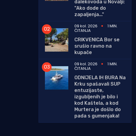
dalekovoda u Novalji:
"Ako dođe do
zapaljenja..."
09 kol. 2026
1 MIN.
ČITANJA
CRIKVENICA Bor se
srušio ravno na
kupače
09 kol. 2026
1 MIN.
ČITANJA
ODNIJELA IH BURA Na
Krku spašavali SUP
entuzijaste,
izgubljenih je bilo i
kod Kaštela, a kod
Murtera je došlo do
pada s gumenjaka!