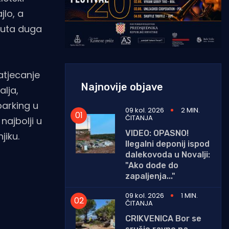
jlo, a
 Ruta duga
atjecanje
Najnovije objave
alja,
parking u
09 kol. 2026
2 MIN.
ČITANJA
najbolji u
VIDEO: OPASNO!
jiku.
Ilegalni deponij ispod
dalekovoda u Novalji:
"Ako dođe do
zapaljenja..."
09 kol. 2026
1 MIN.
ČITANJA
CRIKVENICA Bor se