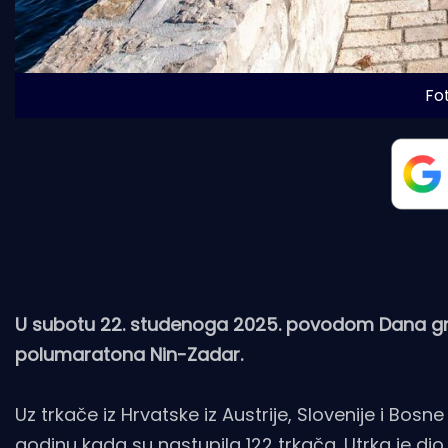
Fo
U subotu 22. studenoga 2025. povodom Dana grad
polumaratona Nin-Zadar.
Uz trkače iz Hrvatske
iz Austrije, Slovenije i Bos
godinu kada su nastupila 122 trkača. Utrka je dio 