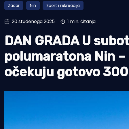
Zadar
Nin
Sport i rekreacija
Pomorstvo
Ribolov
20 studenoga 2025
1 min. čitanja
Ekologija
DAN GRADA U subotu
Tradicija i kultura
polumaratona Nin – 
očekuju gotovo 300