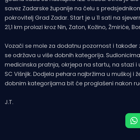
savez Zadarske županije na čelu s predsjednikom
pokrovitelj Grad Zadar. Start je u 11 sati na sje
21,1 km prolazi kroz Nin, Zaton, Kožino, Žmiriće, 
Vozači se mole za dodatnu pozornost i također za
se održava u više dobnih kategorija. Sudionicima
medicinska pratnja, okrjepa na startu, na stazi i u
SC Višnjik. Dodjela pehara najbržima u muškoj i ž
dobnim kategorijama bit će proglašeni nakon ručk
J.T.