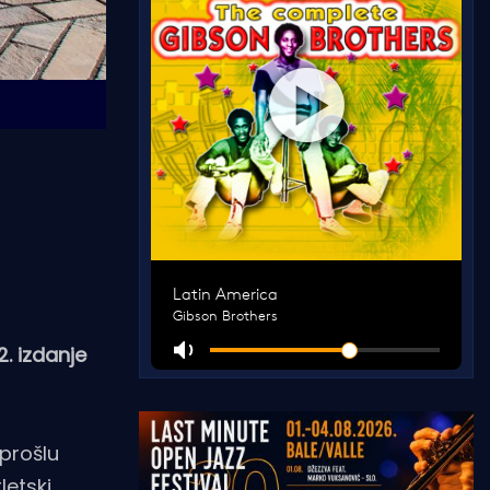
. izdanje
 prošlu
letski