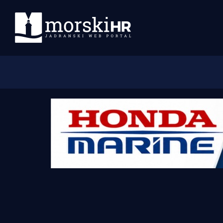
Početna
Morski plus
Morski TV
Obala
Otoci
Turizam i nautika