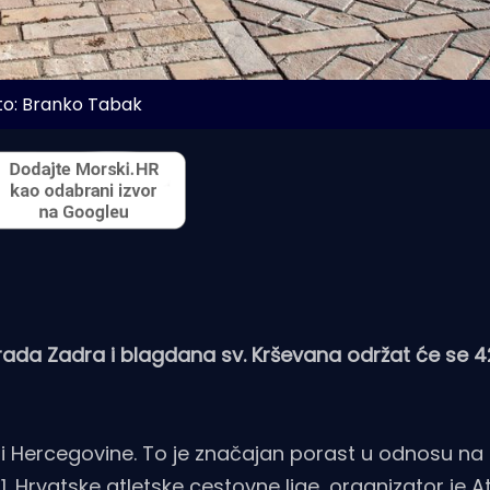
to: Branko Tabak
a Zadra i blagdana sv. Krševana održat će se 42
ne i Hercegovine. To je značajan porast u odnosu na
1. Hrvatske atletske cestovne lige, organizator je At