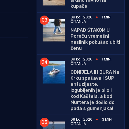
srušio ravno na
kupače
09 kol. 2026
1 MIN.
ČITANJA
NAPAD ŠTAKOM U
Poreču vremešni
nasilnik pokušao ubiti
ženu
09 kol. 2026
1 MIN.
ČITANJA
ODNIJELA IH BURA Na
Krku spašavali SUP
entuzijaste,
izgubljenih je bilo i
kod Kaštela, a kod
Murtera je došlo do
pada s gumenjaka!
09 kol. 2026
3 MIN.
ČITANJA