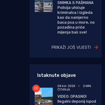
SNIMKA S PAŠMANA
Policija uhićuje
kriminalca i izgleda
kao da namjerno
baca psa u more, no
pozadina priče
mijenja baš sve!
PRIKAŽI JOŠ VIJESTI
Istaknute objave
09 kol. 2026
2 MIN.
ČITANJA
VIDEO: OPASNO!
Ilegalni deponij ispod