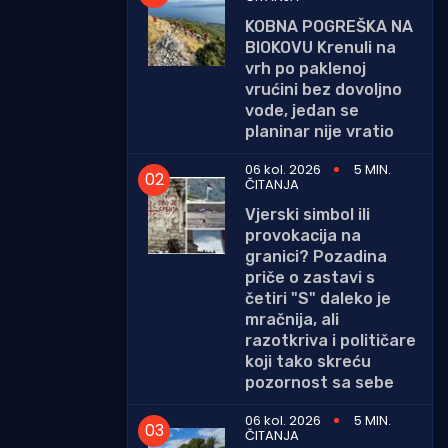
KOBNA POGREŠKA NA
BIOKOVU Krenuli na
vrh po paklenoj
vrućini bez dovoljno
vode, jedan se
planinar nije vratio
06 kol. 2026
5 MIN.
ČITANJA
Vjerski simbol ili
provokacija na
granici? Pozadina
priče o zastavi s
četiri "S" daleko je
mračnija, ali
razotkriva i političare
koji tako skreću
pozornost sa sebe
06 kol. 2026
5 MIN.
ČITANJA