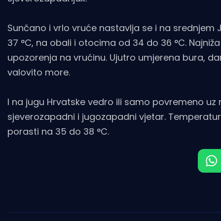
Sunčano i vrlo vruće nastavlja se i na srednjem
37 °C, na obali i otocima od 34 do 36 °C. Najni
upozorenja na vrućinu. Ujutro umjerena bura, da
valovito more.
I na jugu Hrvatske vedro ili samo povremeno uz
sjeverozapadni i jugozapadni vjetar. Temperatura
porasti na 35 do 38 °C.