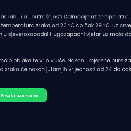
 Jadranu i u unutrašnjosti Dalmacije uz temperatur
ža temperatura zraka od 26 °C do čak 29 °C, uz crv
nju sjeverozapadni i jugozapadni vjetar uz malo 
 malo oblaka te vrlo vruće. Nakon umjerene bure z
 zraka će nakon jutarnjih vrijednosti od 24 do čak