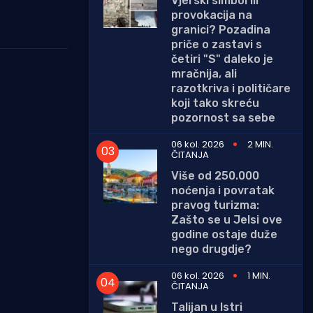
Vjerski simbol ili
provokacija na
granici? Pozadina
priče o zastavi s
četiri "S" daleko je
mračnija, ali
razotkriva i političare
koji tako skreću
pozornost sa sebe
06 kol. 2026
2 MIN.
ČITANJA
Više od 250.000
noćenja i povratak
pravog turizma:
Zašto se u Jelsi ove
godine ostaje duže
nego drugdje?
06 kol. 2026
1 MIN.
ČITANJA
Talijan u Istri