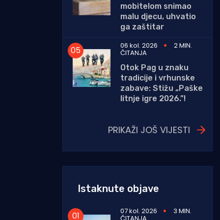
mobitelom snimao
malu djecu, uhvatio
ga zaštitar
06 kol. 2026
2 MIN.
ČITANJA
Otok Pag u znaku
tradicije i vrhunske
zabave: Stižu „Paške
litnje igre 2026.”!
PRIKAŽI JOŠ VIJESTI
Istaknute objave
07 kol. 2026
3 MIN.
ČITANJA