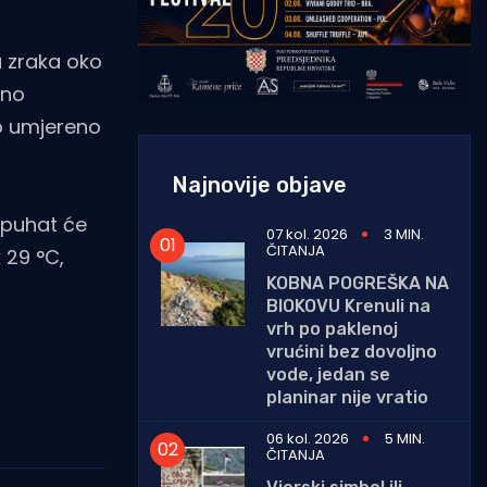
u zraka oko
eno
do umjereno
Najnovije objave
apuhat će
07 kol. 2026
3 MIN.
ČITANJA
 29 °C,
KOBNA POGREŠKA NA
BIOKOVU Krenuli na
vrh po paklenoj
vrućini bez dovoljno
vode, jedan se
planinar nije vratio
06 kol. 2026
5 MIN.
ČITANJA