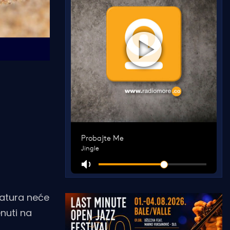
ratura neće
enuti na