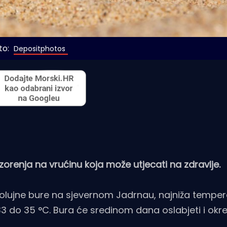
o: 
Depositphotos
ozorenja na vrućinu koja može utjecati na zdravlje.
i olujne bure na sjevernom Jadrnau, najniža tempe
 33 do 35 °C. Bura će sredinom dana oslabjeti i okr