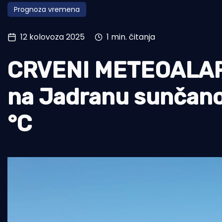
Prognoza vremena
Pomorstvo
Ribolov
12 kolovoza 2025
1 min. čitanja
Ekologija
CRVENI METEOALARM 
Tradicija i kultura
na Jadranu sunčano 
°C