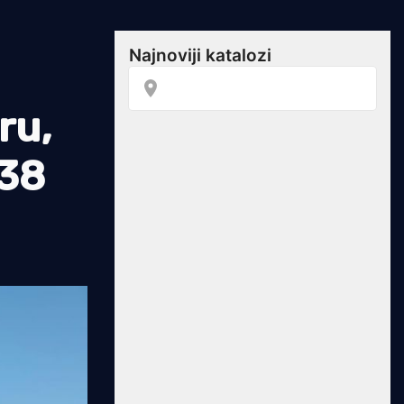
ru,
 38