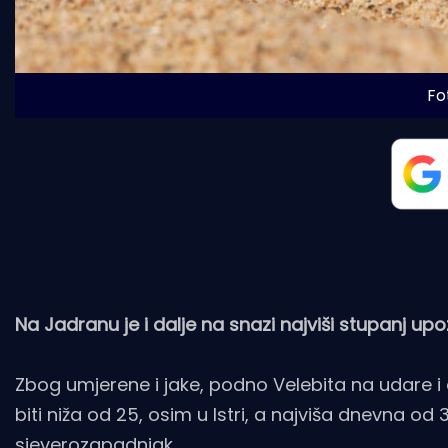
Fot
Na Jadranu je i dalje na snazi najviši stupanj up
Zbog umjerene i jake, podno Velebita na udare 
biti niža od 25, osim u Istri, a najviša dnevna od
sjeverozapadnjak.