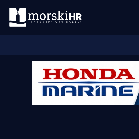
Početna
Morski plus
Morski TV
Obala
Otoci
Turizam i nautika