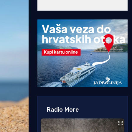
Radio More