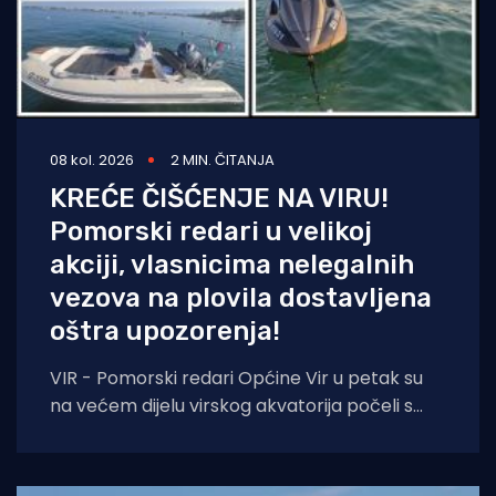
08 kol. 2026
2 MIN. ČITANJA
KREĆE ČIŠĆENJE NA VIRU!
Pomorski redari u velikoj
akciji, vlasnicima nelegalnih
vezova na plovila dostavljena
oštra upozorenja!
VIR - Pomorski redari Općine Vir u petak su
na većem dijelu virskog akvatorija počeli s
prvom fazom akcije uklanjanja nelegalnih