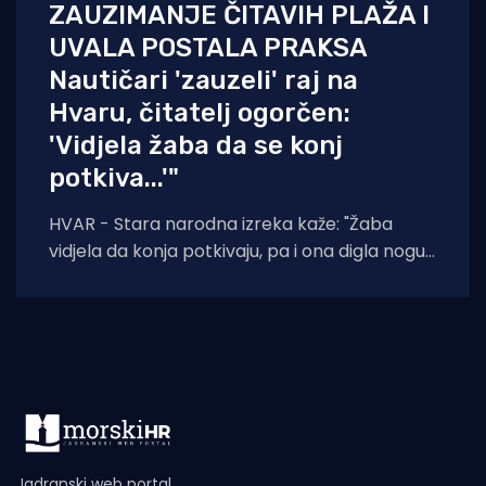
ZAUZIMANJE ČITAVIH PLAŽA I
UVALA POSTALA PRAKSA
Nautičari 'zauzeli' raj na
Hvaru, čitatelj ogorčen:
'Vidjela žaba da se konj
potkiva...'"
HVAR - Stara narodna izreka kaže: "Žaba
vidjela da konja potkivaju, pa i ona digla nogu."
Čini se da
Jadranski web portal