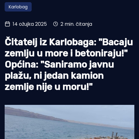
Karlobag
Turizam i nautika
Pomorstvo
14 ožujka 2025
2 min. čitanja
Ribolov
Čitatelj iz Karlobaga: "Bacaju
Ekologija
zemlju u more i betoniraju!"
Tradicija i kultura
Općina: "Saniramo javnu
plažu, ni jedan kamion
zemlje nije u moru!"