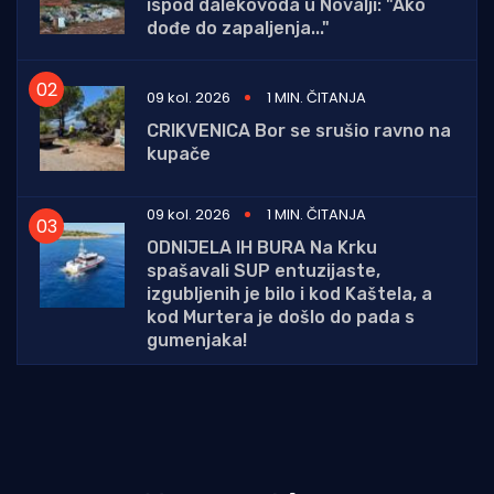
ispod dalekovoda u Novalji: "Ako
dođe do zapaljenja..."
09 kol. 2026
1 MIN. ČITANJA
CRIKVENICA Bor se srušio ravno na
kupače
09 kol. 2026
1 MIN. ČITANJA
ODNIJELA IH BURA Na Krku
spašavali SUP entuzijaste,
izgubljenih je bilo i kod Kaštela, a
kod Murtera je došlo do pada s
gumenjaka!