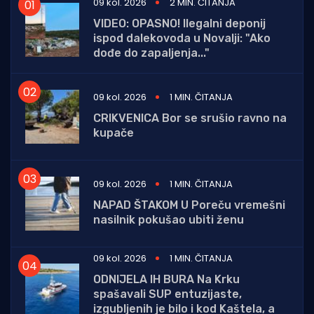
09 kol. 2026
2 MIN. ČITANJA
VIDEO: OPASNO! Ilegalni deponij
ispod dalekovoda u Novalji: "Ako
dođe do zapaljenja..."
09 kol. 2026
1 MIN. ČITANJA
CRIKVENICA Bor se srušio ravno na
kupače
09 kol. 2026
1 MIN. ČITANJA
NAPAD ŠTAKOM U Poreču vremešni
nasilnik pokušao ubiti ženu
09 kol. 2026
1 MIN. ČITANJA
ODNIJELA IH BURA Na Krku
spašavali SUP entuzijaste,
izgubljenih je bilo i kod Kaštela, a