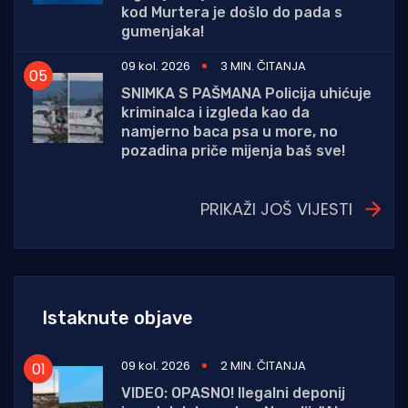
kod Murtera je došlo do pada s
gumenjaka!
09 kol. 2026
3 MIN. ČITANJA
SNIMKA S PAŠMANA Policija uhićuje
kriminalca i izgleda kao da
namjerno baca psa u more, no
pozadina priče mijenja baš sve!
PRIKAŽI JOŠ VIJESTI
Istaknute objave
09 kol. 2026
2 MIN. ČITANJA
VIDEO: OPASNO! Ilegalni deponij