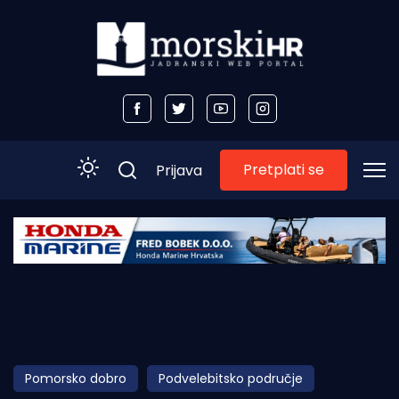
Pretplati se
Prijava
Početna
Morski plus
Morski TV
Obala
Pomorsko dobro
Podvelebitsko područje
Otoci