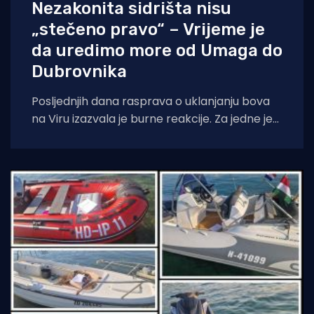
Nezakonita sidrišta nisu
„stečeno pravo“ – Vrijeme je
da uredimo more od Umaga do
Dubrovnika
Posljednjih dana rasprava o uklanjanju bova
na Viru izazvala je burne reakcije. Za jedne je
to „gušenje malog čovjeka“, za