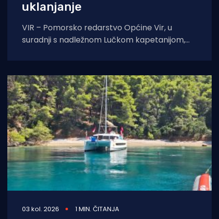
uklanjanje
VIR – Pomorsko redarstvo Općine Vir, u
suradnji s nadležnom Lučkom kapetanijom,
pokreće veliku akciju uklanjanja svih
nelegalno postavljenih naprava za
03 kol. 2026
1 MIN. ČITANJA