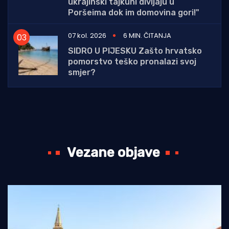
ukrajinski tajkuni divljaju u
Poršeima dok im domovina gori!"
07 kol. 2026
6 MIN. ČITANJA
SIDRO U PIJESKU Zašto hrvatsko
pomorstvo teško pronalazi svoj
smjer?
Vezane objave