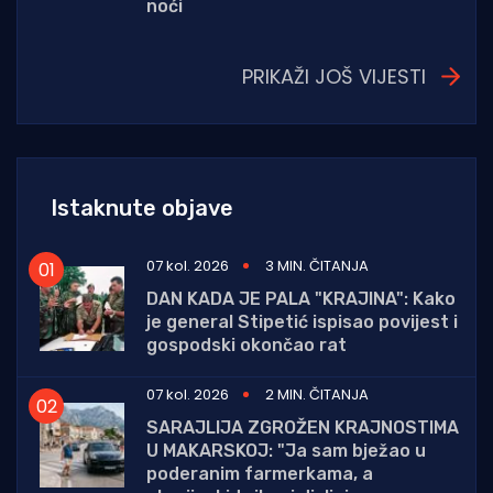
noći
PRIKAŽI JOŠ VIJESTI
Istaknute objave
07 kol. 2026
3 MIN. ČITANJA
DAN KADA JE PALA "KRAJINA": Kako
je general Stipetić ispisao povijest i
gospodski okončao rat
07 kol. 2026
2 MIN. ČITANJA
SARAJLIJA ZGROŽEN KRAJNOSTIMA
U MAKARSKOJ: "Ja sam bježao u
poderanim farmerkama, a