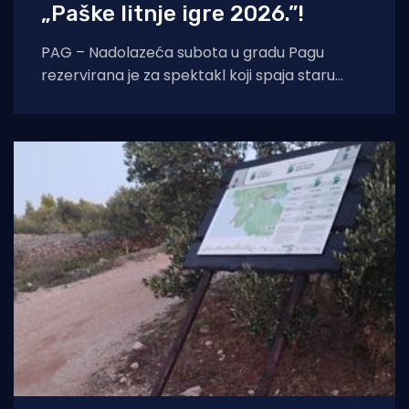
„Paške litnje igre 2026.”!
PAG – Nadolazeća subota u gradu Pagu
rezervirana je za spektakl koji spaja staru
tradiciju, natjecateljski duh i vrhunski provod.
U