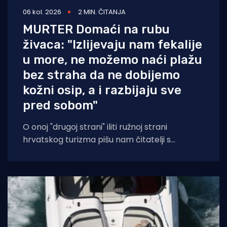
06 kol. 2026
2 MIN. ČITANJA
MURTER Domaći na rubu
živaca: "Izlijevaju nam fekalije
u more, ne možemo naći plažu
bez straha da ne dobijemo
kožni osip, a i razbijaju sve
pred sobom"
O onoj "drugoj strani" iliti ružnoj strani
hrvatskog turizma pišu nam čitatelji s
Murtera koji, kažu, muku muče