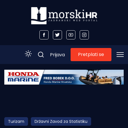
Pretplati se
Prijava
Početna
Morski plus
Morski TV
Obala
Turizam
Državni Zavod za Statistiku
Otoci