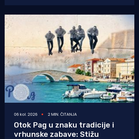
smo 255.585
06 kol. 2026
2 MIN. ČITANJA
Otok Pag u znaku tradicije i
vrhunske zabave: Stižu