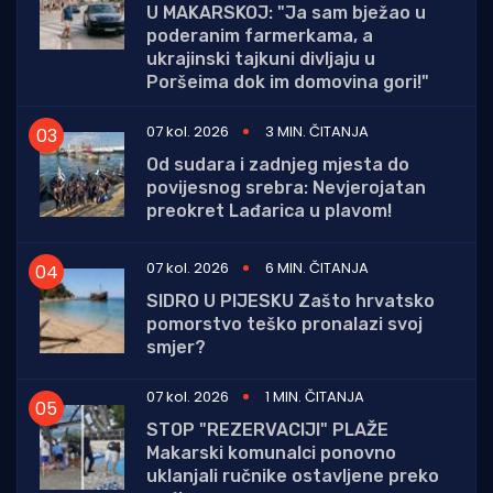
U MAKARSKOJ: "Ja sam bježao u
poderanim farmerkama, a
ukrajinski tajkuni divljaju u
Poršeima dok im domovina gori!"
07 kol. 2026
3 MIN. ČITANJA
Od sudara i zadnjeg mjesta do
povijesnog srebra: Nevjerojatan
preokret Lađarica u plavom!
07 kol. 2026
6 MIN. ČITANJA
SIDRO U PIJESKU Zašto hrvatsko
pomorstvo teško pronalazi svoj
smjer?
07 kol. 2026
1 MIN. ČITANJA
STOP "REZERVACIJI" PLAŽE
Makarski komunalci ponovno
uklanjali ručnike ostavljene preko