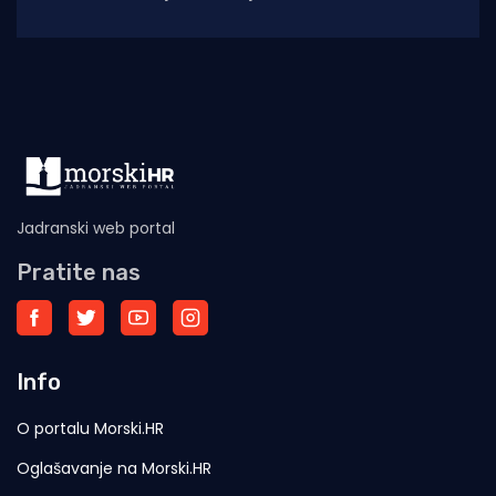
lanjskih: tijekom srpnja na otoku Viru
ostvareno je
Jadranski web portal
Pratite nas
Info
O portalu Morski.HR
Oglašavanje na Morski.HR