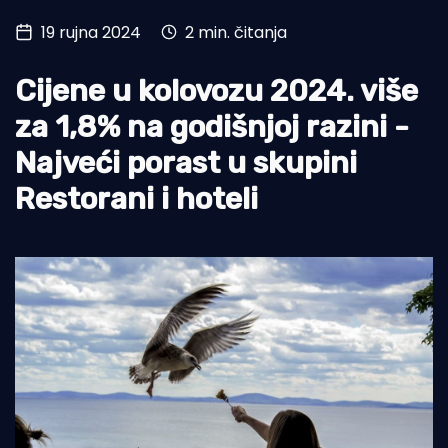
19 rujna 2024
2 min. čitanja
Turizam i nautika
Pomorstvo
Cijene u kolovozu 2024. više
Ribolov
za 1,8% na godišnjoj razini -
Najveći porast u skupini
Ekologija
Restorani i hoteli
Tradicija i kultura