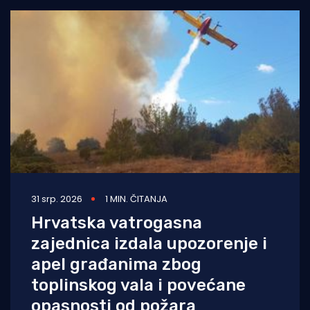
kojima
31 srp. 2026
1 MIN. ČITANJA
Hrvatska vatrogasna
zajednica izdala upozorenje i
apel građanima zbog
toplinskog vala i povećane
opasnosti od požara