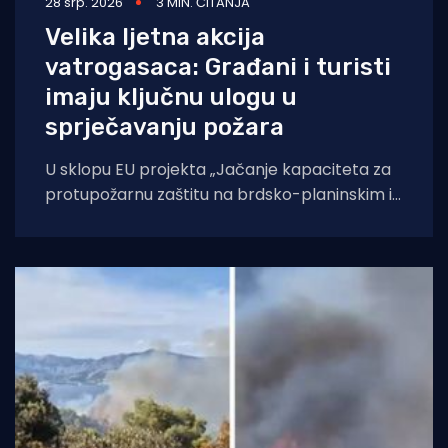
28 srp. 2026
3 MIN. ČITANJA
Velika ljetna akcija
vatrogasaca: Građani i turisti
imaju ključnu ulogu u
sprječavanju požara
U sklopu EU projekta „Jačanje kapaciteta za
protupožarnu zaštitu na brdsko-planinskim i
potpomognutim područjima“ provedi se
ljetna promidžbena kampanja