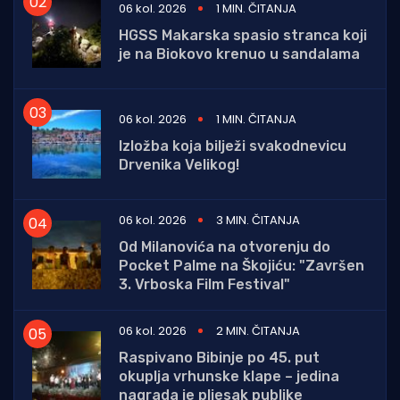
06 kol. 2026
1 MIN. ČITANJA
HGSS Makarska spasio stranca koji
je na Biokovo krenuo u sandalama
06 kol. 2026
1 MIN. ČITANJA
Izložba koja bilježi svakodnevicu
Drvenika Velikog!
06 kol. 2026
3 MIN. ČITANJA
Od Milanovića na otvorenju do
Pocket Palme na Škojiću: "Završen
3. Vrboska Film Festival"
06 kol. 2026
2 MIN. ČITANJA
Raspivano Bibinje po 45. put
okuplja vrhunske klape – jedina
nagrada je pljesak publike