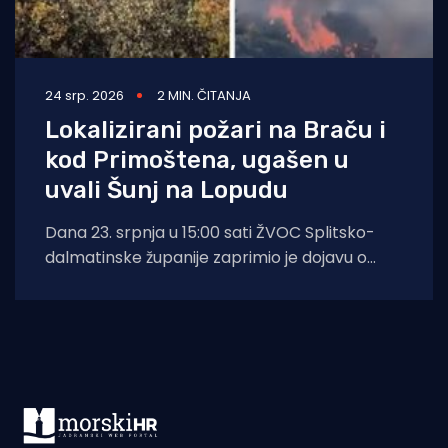
24 srp. 2026
2 MIN. ČITANJA
Lokalizirani požari na Braču i
kod Primoštena, ugašen u
uvali Šunj na Lopudu
Dana 23. srpnja u 15:00 sati ŽVOC Splitsko-
dalmatinske županije zaprimio je dojavu o
požaru otvorenog prostora na području