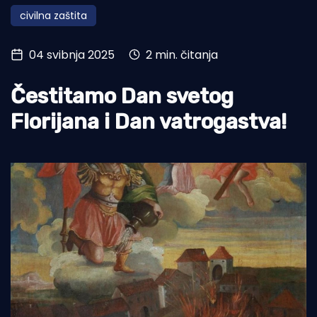
civilna zaštita
Turizam i nautika
Pomorstvo
04 svibnja 2025
2 min. čitanja
Ribolov
Čestitamo Dan svetog
Ekologija
Florijana i Dan vatrogastva!
Tradicija i kultura