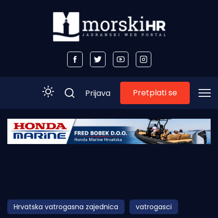
Pretplati se
Prijava
Početna
Morski plus
Morski TV
Obala
Hrvatska vatrogasna zajednica
vatrogasci
Otoci