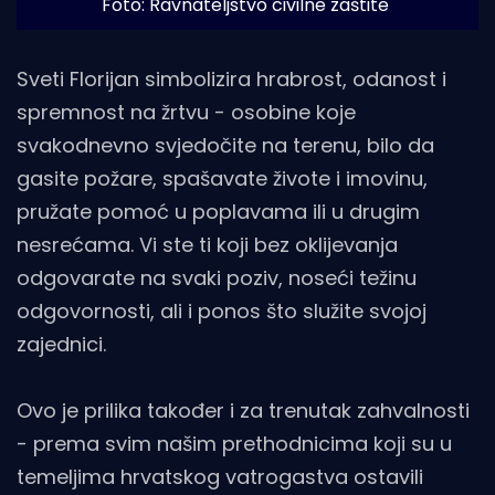
Foto: Ravnateljstvo civilne zaštite
Sveti Florijan simbolizira hrabrost, odanost i
spremnost na žrtvu - osobine koje
svakodnevno svjedočite na terenu, bilo da
gasite požare, spašavate živote i imovinu,
pružate pomoć u poplavama ili u drugim
nesrećama. Vi ste ti koji bez oklijevanja
odgovarate na svaki poziv, noseći težinu
odgovornosti, ali i ponos što služite svojoj
zajednici.
Ovo je prilika također i za trenutak zahvalnosti
- prema svim našim prethodnicima koji su u
temeljima hrvatskog vatrogastva ostavili