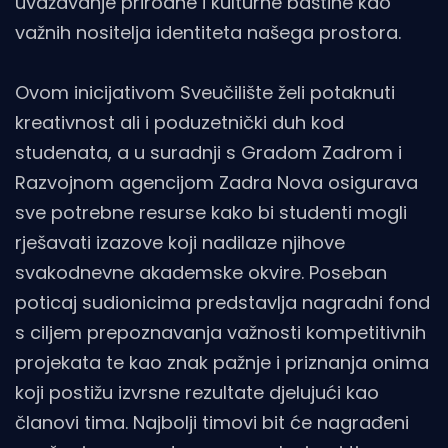
uvažavanje prirodne i kulturne baštine kao
važnih nositelja identiteta našega prostora.
Ovom inicijativom Sveučilište želi potaknuti
kreativnost ali i poduzetnički duh kod
studenata, a u suradnji s Gradom Zadrom i
Razvojnom agencijom Zadra Nova osigurava
sve potrebne resurse
kako bi studenti mogli
rješavati izazove koji nadilaze njihove
svakodnevne akademske okvire. Poseban
poticaj sudionicima predstavlja nagradni fond
s ciljem prepoznavanja važnosti kompetitivnih
projekata te kao znak pažnje i priznanja onima
koji postižu izvrsne rezultate djelujući kao
članovi tima. Najbolji timovi bit će nagrađeni