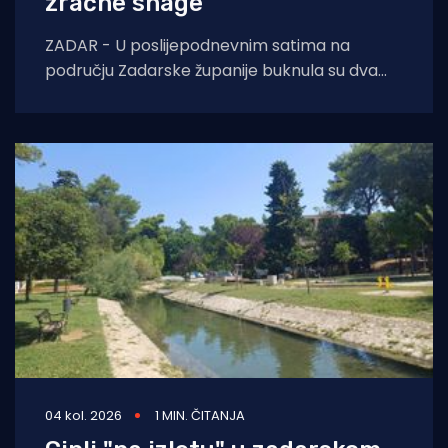
zračne snage
ZADAR - U poslijepodnevnim satima na
području Zadarske županije buknula su dva
požara otvorenog prostora. Oko 14 sati došlo
je do
04 kol. 2026
1 MIN. ČITANJA