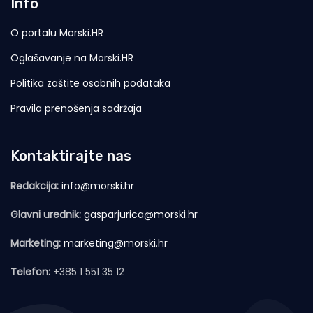
Info
O portalu Morski.HR
Oglašavanje na Morski.HR
Politika zaštite osobnih podataka
Pravila prenošenja sadržaja
Kontaktirajte nas
Redakcija:
info@morski.hr
Glavni urednik:
gasparjurica@morski.hr
Marketing:
marketing@morski.hr
Telefon:
+385 1 551 35 12