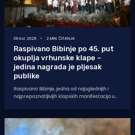
06 kol. 2026
2 MIN. ČITANJA
Raspivano Bibinje po 45. put
okuplja vrhunske klape –
jedina nagrada je pljesak
publike
Raspivano Bibinje, jedna od najuglednijih i
najprepoznatljivijih klapskih manifestacija u
Hrvatskoj, ove će godine doživjeti svoje 45.
izdanje. U subotu,