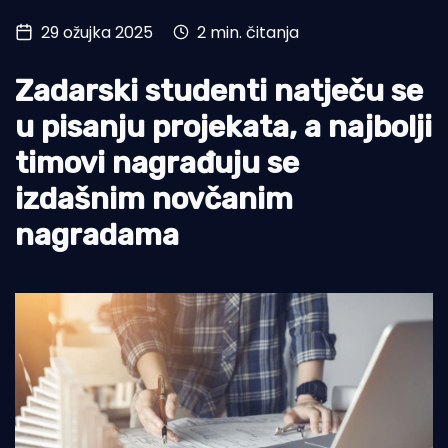
29 ožujka 2025
2 min. čitanja
Turizam i nautika
Pomorstvo
Zadarski studenti natječu se
Ribolov
u pisanju projekata, a najbolji
timovi nagrađuju se
Ekologija
izdašnim novčanim
Tradicija i kultura
nagradama