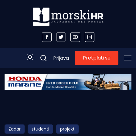
Pretplati se
Prijava
Početna
Morski plus
Morski TV
Obala
Zadar
studenti
projekt
Otoci