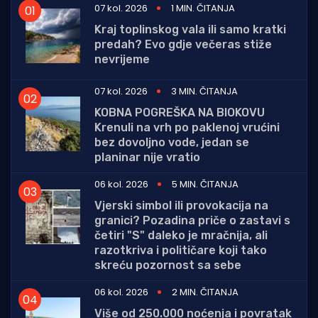
07 kol. 2026
1 MIN. ČITANJA
Kraj toplinskog vala ili samo kratki
predah? Evo gdje večeras stiže
nevrijeme
07 kol. 2026
3 MIN. ČITANJA
KOBNA POGREŠKA NA BIOKOVU
Krenuli na vrh po paklenoj vrućini
bez dovoljno vode, jedan se
planinar nije vratio
06 kol. 2026
5 MIN. ČITANJA
Vjerski simbol ili provokacija na
granici? Pozadina priče o zastavi s
četiri "S" daleko je mračnija, ali
razotkriva i političare koji tako
skreću pozornost sa sebe
06 kol. 2026
2 MIN. ČITANJA
Više od 250.000 noćenja i povratak