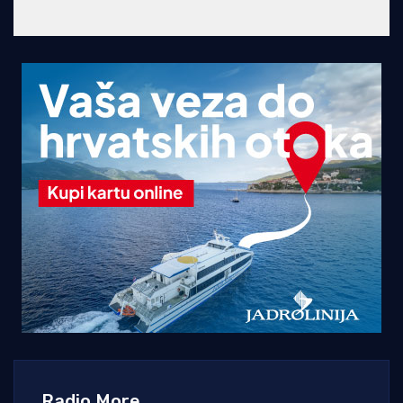
Radio More