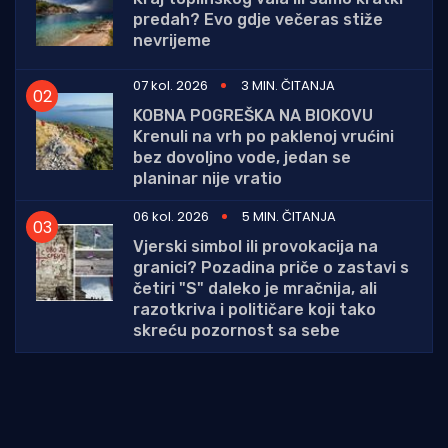
predah? Evo gdje večeras stiže
nevrijeme
07 kol. 2026
3 MIN. ČITANJA
KOBNA POGREŠKA NA BIOKOVU
Krenuli na vrh po paklenoj vrućini
bez dovoljno vode, jedan se
planinar nije vratio
06 kol. 2026
5 MIN. ČITANJA
Vjerski simbol ili provokacija na
granici? Pozadina priče o zastavi s
četiri "S" daleko je mračnija, ali
razotkriva i političare koji tako
skreću pozornost sa sebe