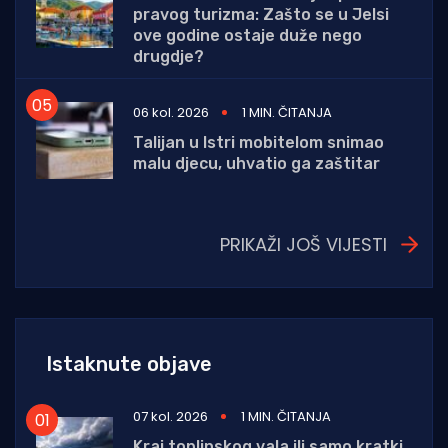
pravog turizma: Zašto se u Jelsi
ove godine ostaje duže nego
drugdje?
06 kol. 2026
1 MIN. ČITANJA
Talijan u Istri mobitelom snimao
malu djecu, uhvatio ga zaštitar
PRIKAŽI JOŠ VIJESTI
Istaknute objave
07 kol. 2026
1 MIN. ČITANJA
Kraj toplinskog vala ili samo kratki