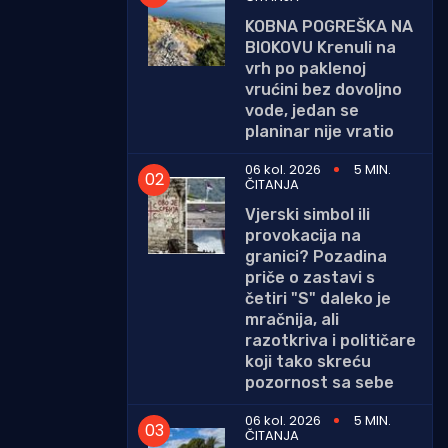
KOBNA POGREŠKA NA
BIOKOVU Krenuli na
vrh po paklenoj
vrućini bez dovoljno
vode, jedan se
planinar nije vratio
06 kol. 2026
5 MIN.
ČITANJA
Vjerski simbol ili
provokacija na
granici? Pozadina
priče o zastavi s
četiri "S" daleko je
mračnija, ali
razotkriva i političare
koji tako skreću
pozornost sa sebe
06 kol. 2026
5 MIN.
ČITANJA