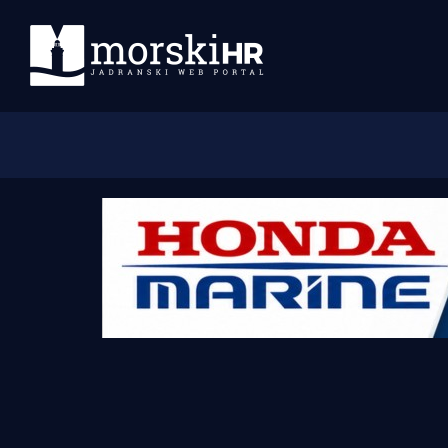
Početna
Morski plus
Morski TV
Obala
Otoci
Turizam i nautika