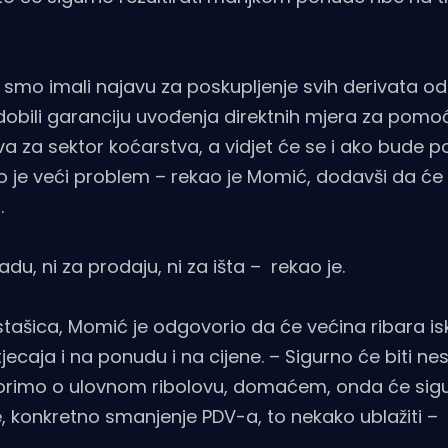
smo imali najavu za poskupljenje svih derivata 
o dobili garanciju uvođenja direktnih mjera za pomo
a za sektor koćarstva, a vidjet će se i ako bude p
to je veći problem – rekao je Momić, dodavši da će
.
du, ni za prodaju, ni za išta – rekao je.
stašica, Momić je odgovorio da će većina ribara isko
ecaja i na ponudu i na cijene. – Sigurno će biti nes
ovorimo o ulovnom ribolovu, domaćem, onda će sigu
 konkretno smanjenje PDV-a, to nekako ublažiti – 