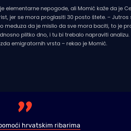
e elementarne nepogode, ali Momić kaže da je Ce
rist, jer se mora proglasiti 30 posto štete. – Jutro
liko meduza da je mislio da sve mora baciti, to je p
odnosno plitko dno, i tu bi trebalo napraviti analiz
ajezda emigratornih vrsta – rekao je Momić.
 pomoći hrvatskim ribarima