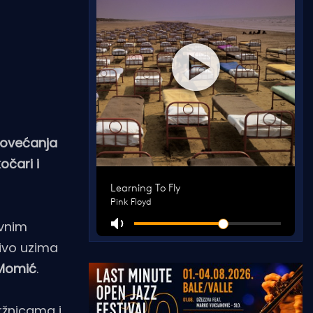
povećanja
očari i
avnim
rivo uzima
Momić
.
ržnicama i