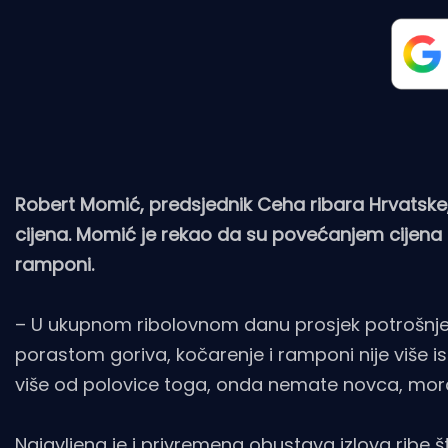
Robert Momić, predsjednik Ceha ribara Hrvatske
cijena. Momić je rekao da su povećanjem cijena 
ramponi.
– U ukupnom ribolovnom danu prosjek potrošnje g
porastom goriva, kočarenje i ramponi nije više is
više od polovice toga, onda nemate novca, morate
Najavljena je i privremena obustava izlova ribe 