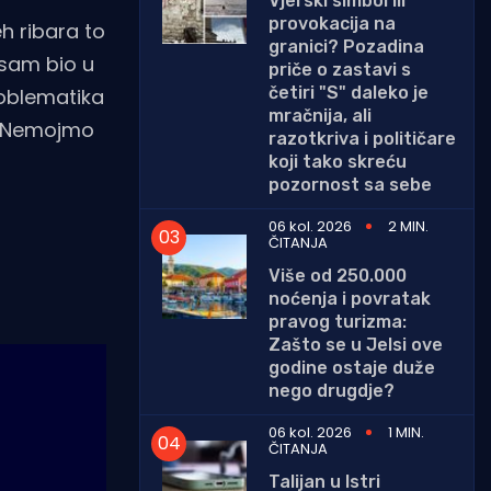
Vjerski simbol ili
provokacija na
h ribara to
granici? Pozadina
s sam bio u
priče o zastavi s
četiri "S" daleko je
roblematika
mračnija, ali
u. Nemojmo
razotkriva i političare
koji tako skreću
pozornost sa sebe
06 kol. 2026
2 MIN.
ČITANJA
Više od 250.000
noćenja i povratak
pravog turizma:
Zašto se u Jelsi ove
godine ostaje duže
nego drugdje?
06 kol. 2026
1 MIN.
ČITANJA
Talijan u Istri