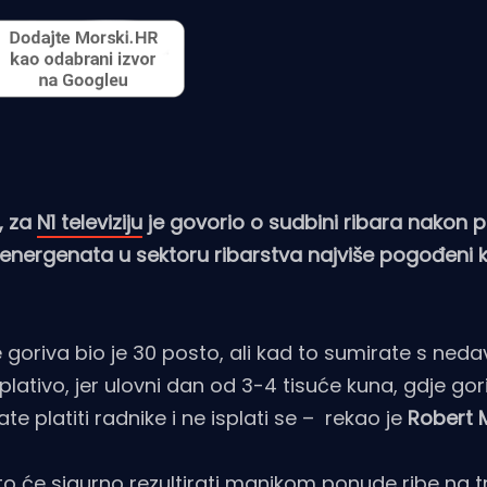
, za
N1 televiziju
je govorio o sudbini ribara nakon 
energenata u sektoru ribarstva najviše pogođeni k
oriva bio je 30 posto, ali kad to sumirate s ned
plativo, jer ulovni dan od 3-4 tisuće kuna, gdje go
 platiti radnike i ne isplati se – rekao je
Robert 
što će sigurno rezultirati manjkom ponude ribe na t