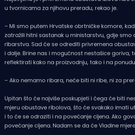
u tvornicama za njihovu preradu, rekao je.
– Mi smo putem Hrvatske obrtničke komore, kad 
zatražili hitni sastanak u ministarstvu, gdje sm
ribarstva. Sad će se odrediti privremena obustav
i dalje. Brine nas i mogućnost nestašice goriva, 
reflektirati kako na proizvodnju, tako i na ponudu
– Ako nemamo ribara, neće biti ni ribe, ni za prera
Upitan što će najviše poskupjeti i čega će biti ne
mjeru obustave ribolova, što će svakako imati utj
i to će se odraziti i na povećanje cijena. Ako g
povećanje cijena. Nadam se da će Vladine mjere,