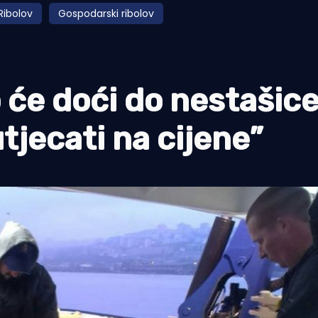
Ribolov
Gospodarski ribolov
 će doći do nestašic
utjecati na cijene”