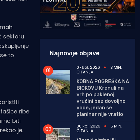
odmah
ć sektoru
oskupljenje
Najnovije objave
 se to
07 kol. 2026
3 MIN.
ČITANJA
KOBNA POGREŠKA NA
BIOKOVU Krenuli na
vrh po paklenoj
vrućini bez dovoljno
ristiti
vode, jedan se
tašice ribe
planinar nije vratio
rno biti
06 kol. 2026
5 MIN.
rekao je.
ČITANJA