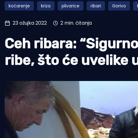
koćarenje
kriza
plivarice
ribari
Gorivo
Pomorstvo
Ribolov
23 ožujka 2022
2 min. čitanja
Ekologija
Ceh ribara: “Sigurno
Tradicija i kultura
ribe, što će uvelike 