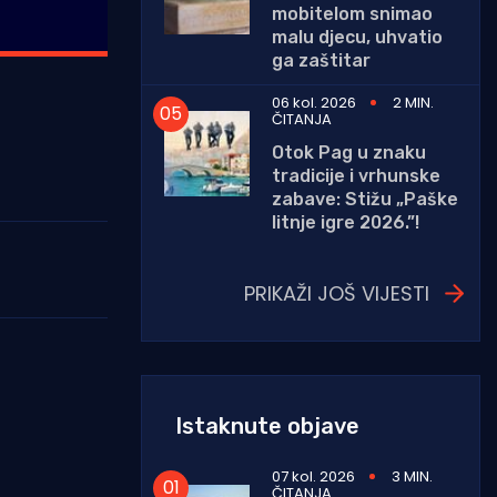
mobitelom snimao
malu djecu, uhvatio
ga zaštitar
06 kol. 2026
2 MIN.
ČITANJA
Otok Pag u znaku
tradicije i vrhunske
zabave: Stižu „Paške
litnje igre 2026.”!
PRIKAŽI JOŠ VIJESTI
Istaknute objave
07 kol. 2026
3 MIN.
ČITANJA