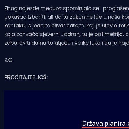
Zbog najezde meduza spominjalo se i proglašenj
pokušao izboriti, ali da tu zakon ne ide u našu ko
kontaktu s jednim plivaričarom, koji je ulovio to
koja zahvaća sjeverni Jadran, tu je batimetrija, 
zaboraviti da na to utječu i velike luke i da je n
Z.G.
PROČITAJTE JOŠ:
Država planira