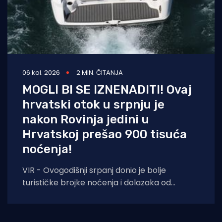
06 kol. 2026
2 MIN. ČITANJA
MOGLI BI SE IZNENADITI! Ovaj
hrvatski otok u srpnju je
nakon Rovinja jedini u
Hrvatskoj prešao 900 tisuća
noćenja!
VIR - Ovogodišnji srpanj donio je bolje
turističke brojke noćenja i dolazaka od
lanjskih: tijekom srpnja na otoku Viru
ostvareno je