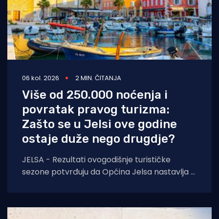
06 kol. 2026
2 MIN. ČITANJA
Više od 250.000 noćenja i
povratak pravog turizma:
Zašto se u Jelsi ove godine
ostaje duže nego drugdje?
JELSA - Rezultati ovogodišnje turističke
sezone potvrđuju da Općina Jelsa nastavlja u
pozitivnom smjeru. Do 1. kolovoza ostvarili
smo 255.585