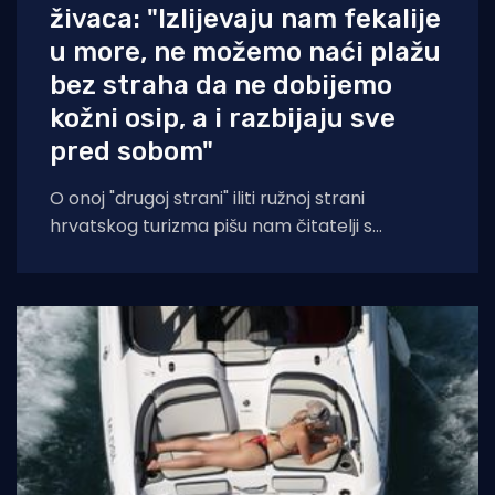
živaca: "Izlijevaju nam fekalije
u more, ne možemo naći plažu
bez straha da ne dobijemo
kožni osip, a i razbijaju sve
pred sobom"
O onoj "drugoj strani" iliti ružnoj strani
hrvatskog turizma pišu nam čitatelji s
Murtera koji, kažu, muku muče