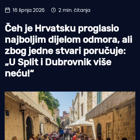
16 lipnja 2026
2 min. čitanja
Turizam i nautika
Pomorstvo
Čeh je Hrvatsku proglasio
Ribolov
najboljim dijelom odmora, ali
zbog jedne stvari poručuje:
Ekologija
„U Split i Dubrovnik više
Tradicija i kultura
neću!“