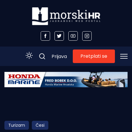
Pretplati se
Prijava
Početna
Morski plus
Morski TV
Obala
Turizam
Česi
Otoci