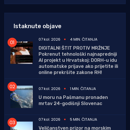
Istaknute objave
07 kol. 2026
4 MIN. ČITANJA
DIGITALNI ŠTIT PROTIV MRŽNJE
Pokrenut tehnološki najnapredniji
AI projekt u Hrvatskoj: DORH-u idu
automatske prijave ako prijetite ili
online prekršite zakone RH!
07 kol. 2026
1 MIN. ČITANJA
U moru na Pašmanu pronađen
mrtav 24-godišnji Slovenac
07 kol. 2026
5 MIN. ČITANJA
Veličanstven prizor na morskim