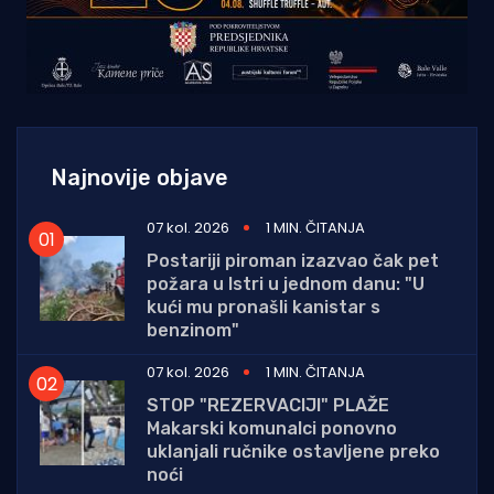
Najnovije objave
07 kol. 2026
1 MIN. ČITANJA
Postariji piroman izazvao čak pet
požara u Istri u jednom danu: "U
kući mu pronašli kanistar s
benzinom"
07 kol. 2026
1 MIN. ČITANJA
STOP "REZERVACIJI" PLAŽE
Makarski komunalci ponovno
uklanjali ručnike ostavljene preko
noći