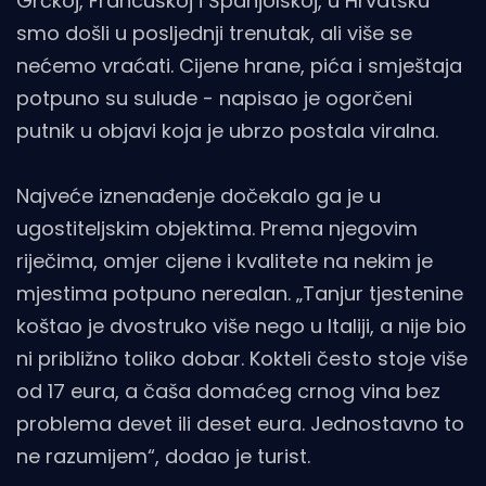
Grčkoj, Francuskoj i Španjolskoj, u Hrvatsku
smo došli u posljednji trenutak, ali više se
nećemo vraćati. Cijene hrane, pića i smještaja
potpuno su sulude - napisao je ogorčeni
putnik u objavi koja je ubrzo postala viralna.
Najveće iznenađenje dočekalo ga je u
ugostiteljskim objektima. Prema njegovim
riječima, omjer cijene i kvalitete na nekim je
mjestima potpuno nerealan. „Tanjur tjestenine
koštao je dvostruko više nego u Italiji, a nije bio
ni približno toliko dobar. Kokteli često stoje više
od 17 eura, a čaša domaćeg crnog vina bez
problema devet ili deset eura. Jednostavno to
ne razumijem“, dodao je turist.