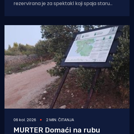
rezervirana je za spektakl koji spaja staru
tradiciju, natjecateljski duh i vrhunski provod.
U
06 kol. 2026
2 MIN. ČITANJA
MURTER Domaći na rubu