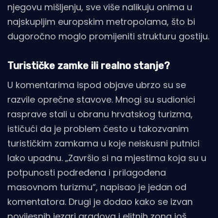
njegovu mišljenju, sve više nalikuju onima u
najskupljim europskim metropolama, što bi
dugoročno moglo promijeniti strukturu gostiju.
Turističke zamke ili realno stanje?
U komentarima ispod objave ubrzo su se
razvile oprečne stavove. Mnogi su sudionici
rasprave stali u obranu hrvatskog turizma,
ističući da je problem često u takozvanim
turističkim zamkama u koje neiskusni putnici
lako upadnu. „Završio si na mjestima koja su u
potpunosti podređena i prilagođena
masovnom turizmu“, napisao je jedan od
komentatora. Drugi je dodao kako se izvan
povijesnih jezgri gradova i elitnih zona još