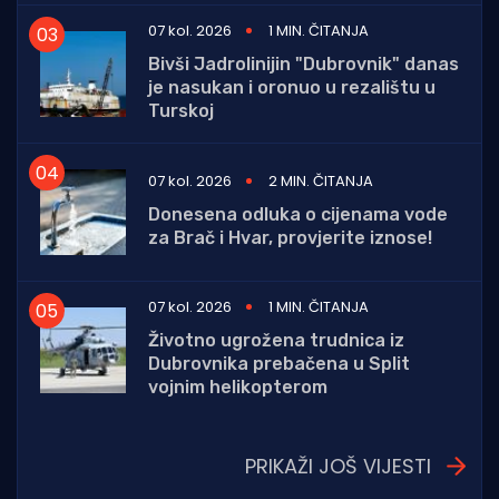
07 kol. 2026
1 MIN. ČITANJA
Bivši Jadrolinijin "Dubrovnik" danas
je nasukan i oronuo u rezalištu u
Turskoj
07 kol. 2026
2 MIN. ČITANJA
Donesena odluka o cijenama vode
za Brač i Hvar, provjerite iznose!
07 kol. 2026
1 MIN. ČITANJA
Životno ugrožena trudnica iz
Dubrovnika prebačena u Split
vojnim helikopterom
PRIKAŽI JOŠ VIJESTI