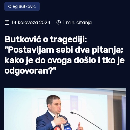
Oleg Butković
Turizam i nautika
Pomorstvo
14 kolovoza 2024
1 min. čitanja
Ribolov
Butković o tragediji:
Ekologija
"Postavljam sebi dva pitanja;
Tradicija i kultura
kako je do ovoga došlo i tko je
odgovoran?"