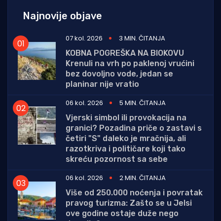
Najnovije objave
07 kol. 2026
3 MIN. ČITANJA
KOBNA POGREŠKA NA BIOKOVU
Krenuli na vrh po paklenoj vrućini
bez dovoljno vode, jedan se
planinar nije vratio
06 kol. 2026
5 MIN. ČITANJA
Vjerski simbol ili provokacija na
granici? Pozadina priče o zastavi s
četiri "S" daleko je mračnija, ali
razotkriva i političare koji tako
skreću pozornost sa sebe
06 kol. 2026
2 MIN. ČITANJA
Više od 250.000 noćenja i povratak
pravog turizma: Zašto se u Jelsi
ove godine ostaje duže nego