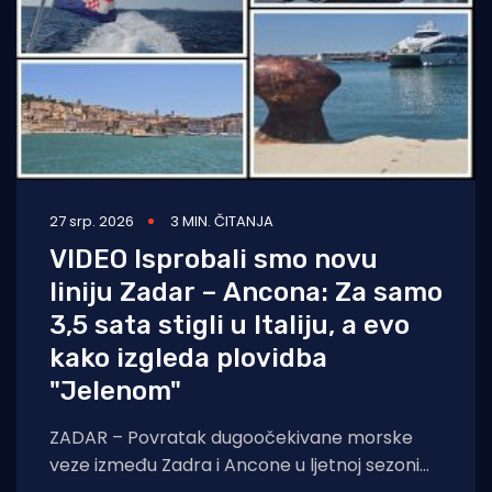
27 srp. 2026
3 MIN. ČITANJA
VIDEO Isprobali smo novu
liniju Zadar – Ancona: Za samo
3,5 sata stigli u Italiju, a evo
kako izgleda plovidba
"Jelenom"
ZADAR – Povratak dugoočekivane morske
veze između Zadra i Ancone u ljetnoj sezoni