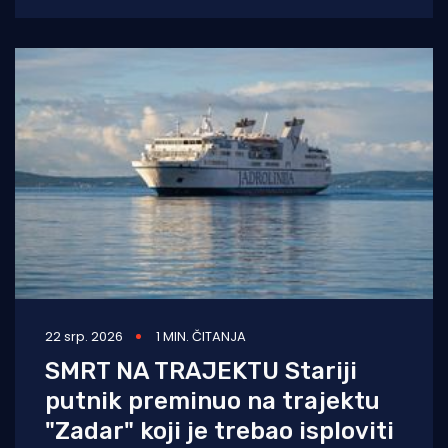
2026. godine označio je prekretnicu u
povezivanju hrvatske
22 srp. 2026
1 MIN. ČITANJA
SMRT NA TRAJEKTU Stariji
putnik preminuo na trajektu
"Zadar" koji je trebao isploviti