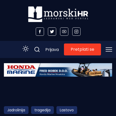
Pretplati se
Prijava
Početna
Morski plus
Morski TV
Obala
Jadrolinija
tragedija
Lastovo
Otoci