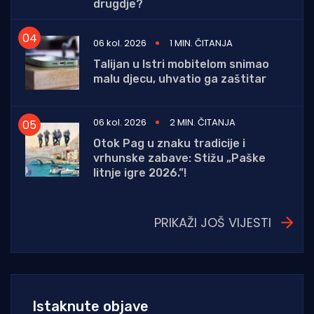
drugdje?
06 kol. 2026
1 MIN. ČITANJA
Talijan u Istri mobitelom snimao
malu djecu, uhvatio ga zaštitar
06 kol. 2026
2 MIN. ČITANJA
Otok Pag u znaku tradicije i
vrhunske zabave: Stižu „Paške
litnje igre 2026.”!
PRIKAŽI JOŠ VIJESTI
Istaknute objave