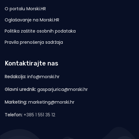
O portalu Morski.HR
Oglašavanje na Morski.HR
Politika zaštite osobnih podataka
Pravila prenošenja sadržaja
Kontaktirajte nas
Redakcija:
info@morski.hr
Glavni urednik:
gasparjurica@morski.hr
Marketing:
marketing@morski.hr
Telefon:
+385 1 551 35 12