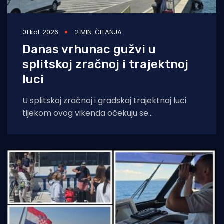
01 kol. 2026
2 MIN. ČITANJA
Danas vrhunac gužvi u
splitskoj zračnoj i trajektnoj
luci
U splitskoj zračnoj i gradskoj trajektnoj luci
tijekom ovog vikenda očekuju se
najintenzivnije prometne gužve u godini, s oko
57