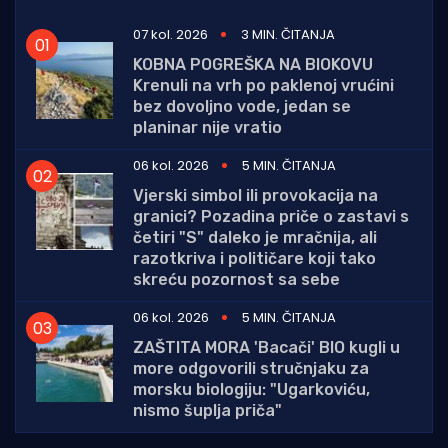
07 kol. 2026
3 MIN. ČITANJA
KOBNA POGREŠKA NA BIOKOVU
Krenuli na vrh po paklenoj vrućini
bez dovoljno vode, jedan se
planinar nije vratio
06 kol. 2026
5 MIN. ČITANJA
Vjerski simbol ili provokacija na
granici? Pozadina priče o zastavi s
četiri "S" daleko je mračnija, ali
razotkriva i političare koji tako
skreću pozornost sa sebe
06 kol. 2026
5 MIN. ČITANJA
ZAŠTITA MORA 'Bacači' BIO kugli u
more odgovorili stručnjaku za
morsku biologiju: "Ugarkoviću,
nismo šuplja priča"