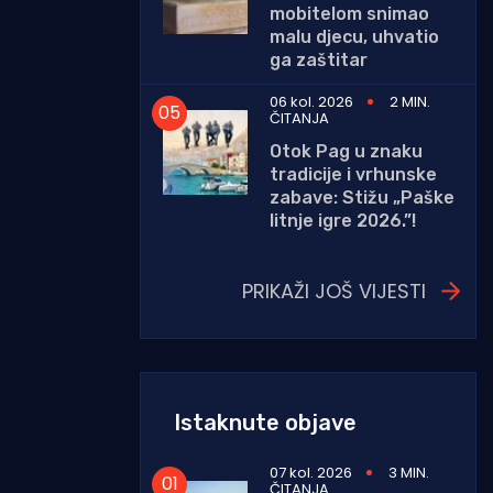
mobitelom snimao
malu djecu, uhvatio
ga zaštitar
06 kol. 2026
2 MIN.
ČITANJA
Otok Pag u znaku
tradicije i vrhunske
zabave: Stižu „Paške
litnje igre 2026.”!
PRIKAŽI JOŠ VIJESTI
Istaknute objave
07 kol. 2026
3 MIN.
ČITANJA