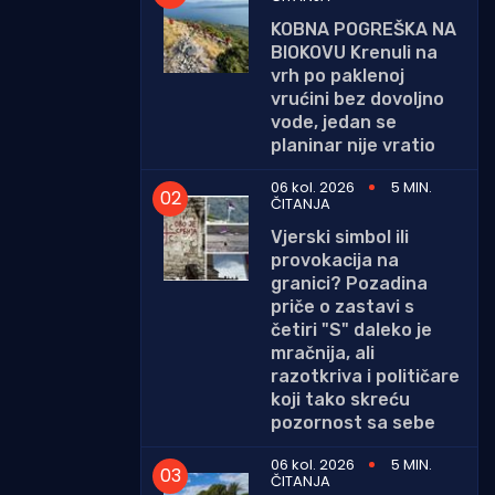
KOBNA POGREŠKA NA
BIOKOVU Krenuli na
vrh po paklenoj
vrućini bez dovoljno
vode, jedan se
planinar nije vratio
06 kol. 2026
5 MIN.
ČITANJA
Vjerski simbol ili
provokacija na
granici? Pozadina
priče o zastavi s
četiri "S" daleko je
mračnija, ali
razotkriva i političare
koji tako skreću
pozornost sa sebe
06 kol. 2026
5 MIN.
ČITANJA