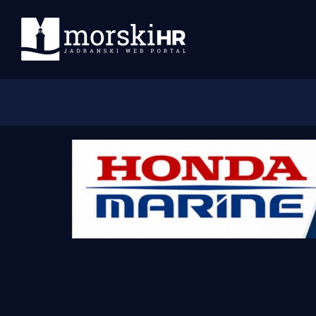
Početna
Morski plus
Morski TV
Obala
Otoci
Turizam i nautika