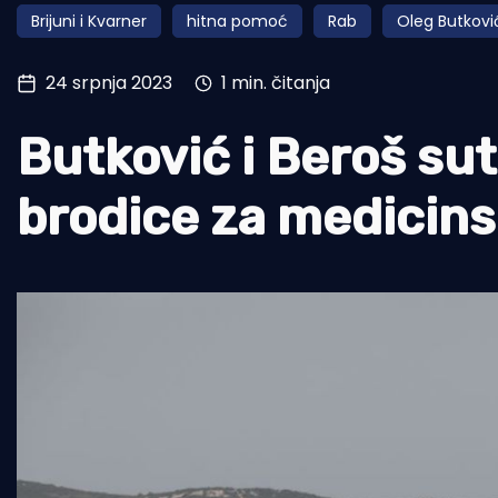
Brijuni i Kvarner
hitna pomoć
Rab
Oleg Butkovi
Pomorstvo
Ribolov
24 srpnja 2023
1 min. čitanja
Ekologija
Butković i Beroš su
Tradicija i kultura
brodice za medicins