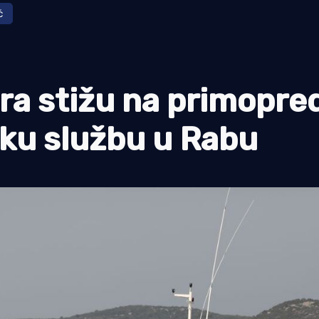
ć
tra stižu na primopre
ku službu u Rabu