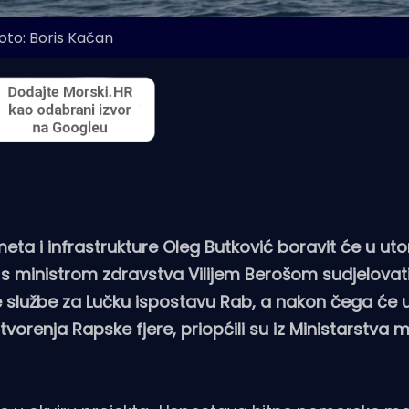
oto: Boris Kačan
ta i infrastrukture Oleg Butković boravit će u utor
i s ministrom zdravstva Vilijem Berošom sudjelovat
službe za Lučku ispostavu Rab, a nakon čega će u
orenja Rapske fjere, priopćili su iz Ministarstva 