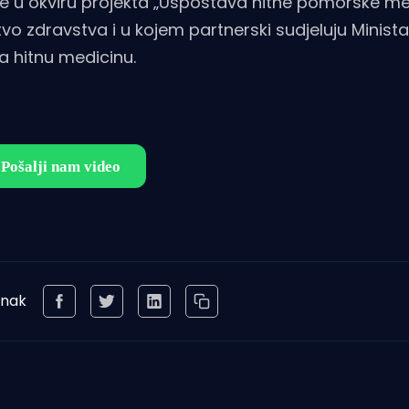
čuje u okviru projekta „Uspostava hitne pomorske m
stvo zdravstva i u kojem partnerski sudjeluju Minist
a hitnu medicinu.
anak