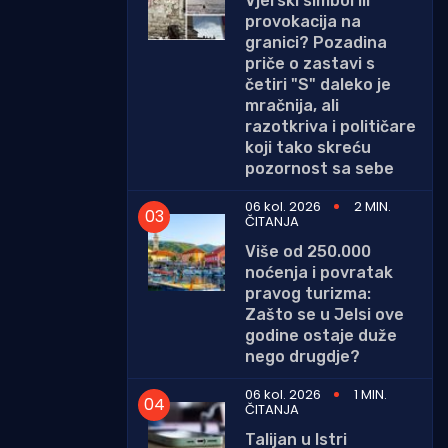
Vjerski simbol ili
provokacija na
granici? Pozadina
priče o zastavi s
četiri "S" daleko je
mračnija, ali
razotkriva i političare
koji tako skreću
pozornost sa sebe
06 kol. 2026
2 MIN.
ČITANJA
Više od 250.000
noćenja i povratak
pravog turizma:
Zašto se u Jelsi ove
godine ostaje duže
nego drugdje?
06 kol. 2026
1 MIN.
ČITANJA
Talijan u Istri