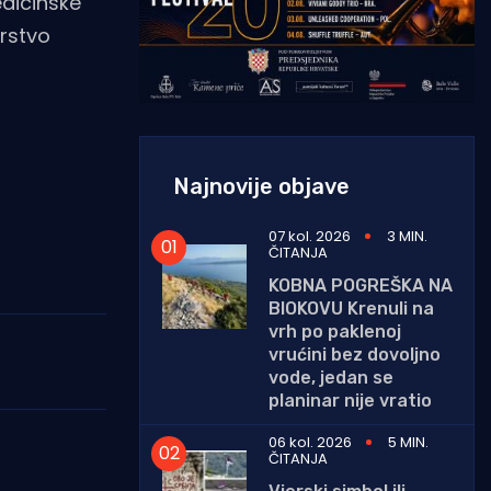
edicinske
arstvo
Najnovije objave
07 kol. 2026
3 MIN.
ČITANJA
KOBNA POGREŠKA NA
BIOKOVU Krenuli na
vrh po paklenoj
vrućini bez dovoljno
vode, jedan se
planinar nije vratio
06 kol. 2026
5 MIN.
ČITANJA