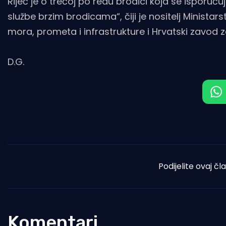
Riječ je o trećoj po redu brodici koja se isporu
službe brzim brodicama“, čiji je nositelj Ministar
mora, prometa i infrastrukture i Hrvatski zavod z
D.G.
Podijelite ovaj čl
Komentari