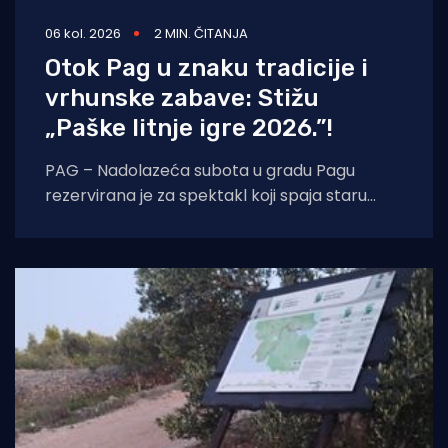
06 kol. 2026
2 MIN. ČITANJA
Otok Pag u znaku tradicije i
vrhunske zabave: Stižu
„Paške litnje igre 2026.”!
PAG – Nadolazeća subota u gradu Pagu
rezervirana je za spektakl koji spaja staru
tradiciju, natjecateljski duh i vrhunski provod.
U