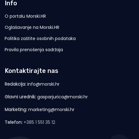
Info
O portalu Morski.HR
Oglašavanje na Morski.HR
Politika zaštite osobnih podataka
Pravila prenošenja sadržaja
Kontaktirajte nas
Redakcija:
info@morski.hr
Glavni urednik:
gasparjurica@morski.hr
Marketing:
marketing@morski.hr
Telefon:
+385 1 551 35 12