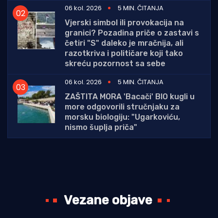
06 kol. 2026
5 MIN. ČITANJA
Vjerski simbol ili provokacija na
granici? Pozadina priče o zastavi s
četiri "S" daleko je mračnija, ali
razotkriva i političare koji tako
skreću pozornost sa sebe
06 kol. 2026
5 MIN. ČITANJA
ZAŠTITA MORA 'Bacači' BIO kugli u
more odgovorili stručnjaku za
morsku biologiju: "Ugarkoviću,
nismo šuplja priča"
Vezane objave