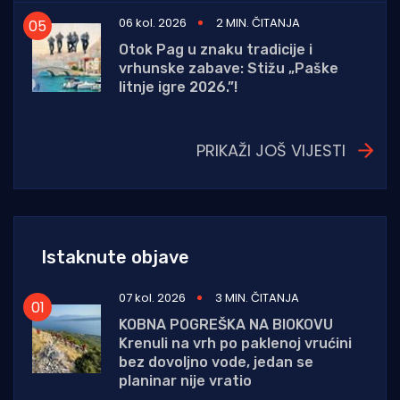
06 kol. 2026
2 MIN. ČITANJA
Otok Pag u znaku tradicije i
vrhunske zabave: Stižu „Paške
litnje igre 2026.”!
PRIKAŽI JOŠ VIJESTI
Istaknute objave
07 kol. 2026
3 MIN. ČITANJA
KOBNA POGREŠKA NA BIOKOVU
Krenuli na vrh po paklenoj vrućini
bez dovoljno vode, jedan se
planinar nije vratio