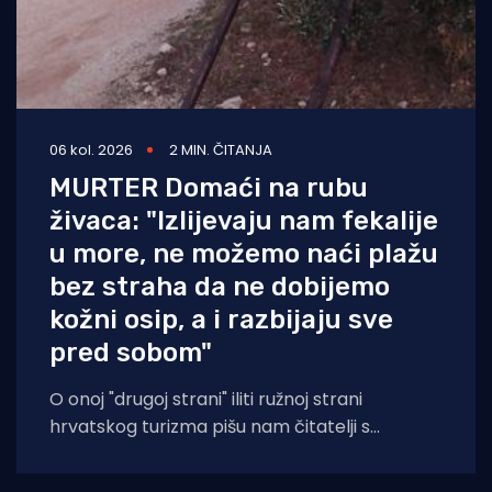
06 kol. 2026
2 MIN. ČITANJA
MURTER Domaći na rubu
živaca: "Izlijevaju nam fekalije
u more, ne možemo naći plažu
bez straha da ne dobijemo
kožni osip, a i razbijaju sve
pred sobom"
O onoj "drugoj strani" iliti ružnoj strani
hrvatskog turizma pišu nam čitatelji s
Murtera koji, kažu, muku muče