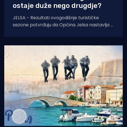
ostaje duže nego drugdje?
JELSA - Rezultati ovogodišnje turističke
sezone potvrđuju da Općina Jelsa nastavlja u
pozitivnom smjeru. Do 1. kolovoza ostvarili
smo 255.585