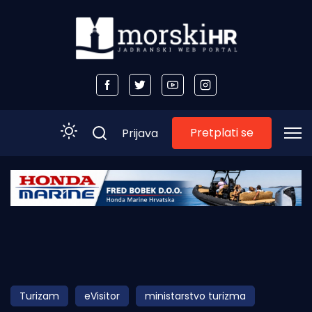
Pretplati se
Prijava
Početna
Morski plus
Morski TV
Obala
Turizam
eVisitor
ministarstvo turizma
Otoci