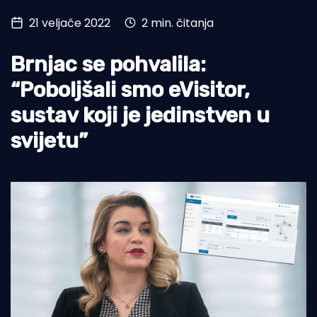
21 veljače 2022
2 min. čitanja
Turizam i nautika
Pomorstvo
Brnjac se pohvalila:
Ribolov
“Poboljšali smo eVisitor,
sustav koji je jedinstven u
Ekologija
svijetu”
Tradicija i kultura