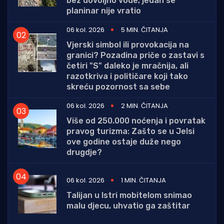
bez dovoljno vode, jedan se
planinar nije vratio
06 kol. 2026
5 MIN. ČITANJA
Vjerski simbol ili provokacija na
granici? Pozadina priče o zastavi s
četiri "S" daleko je mračnija, ali
razotkriva i političare koji tako
skreću pozornost sa sebe
06 kol. 2026
2 MIN. ČITANJA
Više od 250.000 noćenja i povratak
pravog turizma: Zašto se u Jelsi
ove godine ostaje duže nego
drugdje?
06 kol. 2026
1 MIN. ČITANJA
Talijan u Istri mobitelom snimao
malu djecu, uhvatio ga zaštitar