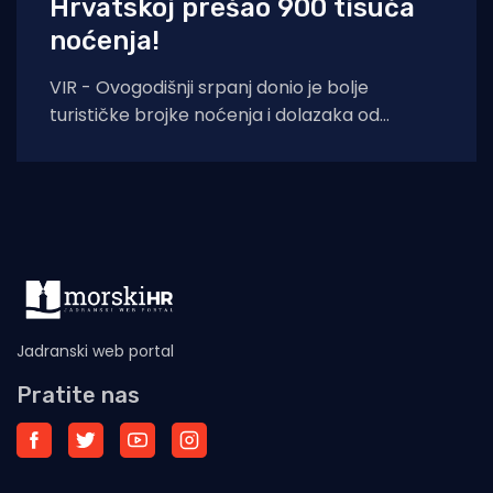
Hrvatskoj prešao 900 tisuća
noćenja!
VIR - Ovogodišnji srpanj donio je bolje
turističke brojke noćenja i dolazaka od
lanjskih: tijekom srpnja na otoku Viru
ostvareno je
Jadranski web portal
Pratite nas