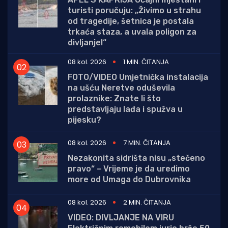
turisti poručuju: „Živimo u strahu
od tragedije, šetnica je postala
trkaća staza, a uvala poligon za
divljanje!“
08 kol. 2026
1 MIN. ČITANJA
FOTO/VIDEO Umjetnička instalacija
na ušću Neretve oduševila
prolaznike: Znate li što
predstavljaju lađa i spužva u
pijesku?
08 kol. 2026
7 MIN. ČITANJA
Nezakonita sidrišta nisu „stečeno
pravo“ – Vrijeme je da uredimo
more od Umaga do Dubrovnika
08 kol. 2026
2 MIN. ČITANJA
VIDEO: DIVLJANJE NA VIRU