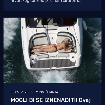
hrvatskog turizma pišu nam čitatelji s
Murtera koji, kažu, muku muče
06 kol. 2026
2 MIN. ČITANJA
MOGLI BI SE IZNENADITI! Ovaj