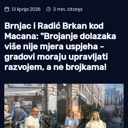
13 lipnja 2026
3 min. čitanja
Turizam i nautika
Pomorstvo
Brnjac i Radić Brkan kod
Ribolov
Macana: "Brojanje dolazaka
više nije mjera uspjeha -
Ekologija
gradovi moraju upravljati
Tradicija i kultura
razvojem, a ne brojkama!