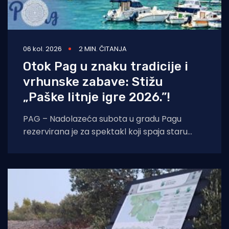
06 kol. 2026
2 MIN. ČITANJA
Otok Pag u znaku tradicije i
vrhunske zabave: Stižu
„Paške litnje igre 2026.”!
PAG – Nadolazeća subota u gradu Pagu
rezervirana je za spektakl koji spaja staru
tradiciju, natjecateljski duh i vrhunski provod.
U