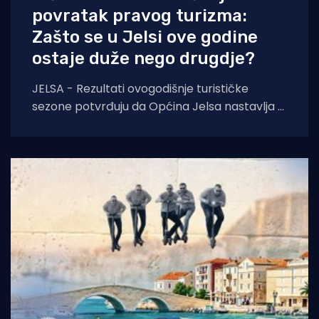
povratak pravog turizma:
Zašto se u Jelsi ove godine
ostaje duže nego drugdje?
JELSA - Rezultati ovogodišnje turističke
sezone potvrđuju da Općina Jelsa nastavlja u
pozitivnom smjeru. Do 1. kolovoza ostvarili
smo 255.585