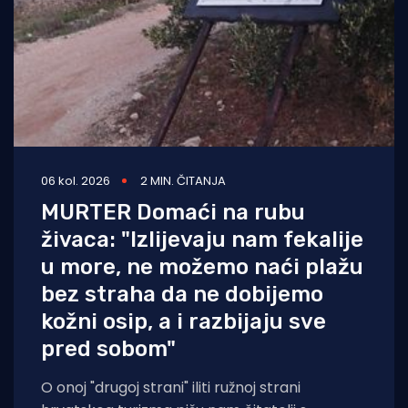
06 kol. 2026
2 MIN. ČITANJA
MURTER Domaći na rubu
živaca: "Izlijevaju nam fekalije
u more, ne možemo naći plažu
bez straha da ne dobijemo
kožni osip, a i razbijaju sve
pred sobom"
O onoj "drugoj strani" iliti ružnoj strani