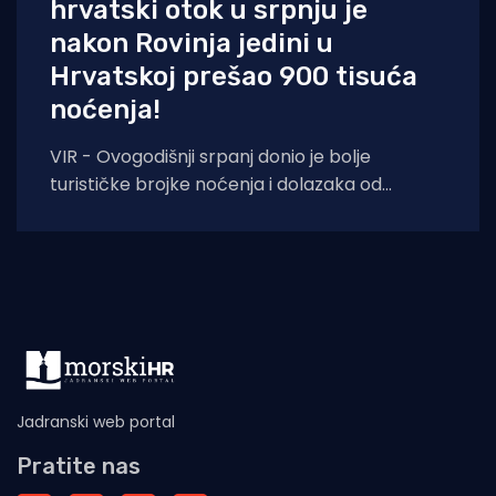
hrvatski otok u srpnju je
nakon Rovinja jedini u
Hrvatskoj prešao 900 tisuća
noćenja!
VIR - Ovogodišnji srpanj donio je bolje
turističke brojke noćenja i dolazaka od
lanjskih: tijekom srpnja na otoku Viru
ostvareno je
Jadranski web portal
Pratite nas