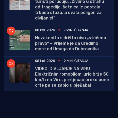
turisti poručuju: „Živimo u strahu
od tragedije, šetnica je postala
trkaća staza, a uvala poligon za
divljanje!“
08 kol. 2026
7 MIN. ČITANJA
Nezakonita sidrišta nisu „stečeno
pravo“ – Vrijeme je da uredimo
more od Umaga do Dubrovnika
08 kol. 2026
2 MIN. ČITANJA
VIDEO: DIVLJANJE NA VIRU
Električnim romobilom jurio brže 50
km/h na Viru, pretjecao preko pune
crte pa se zabio u pješaka!