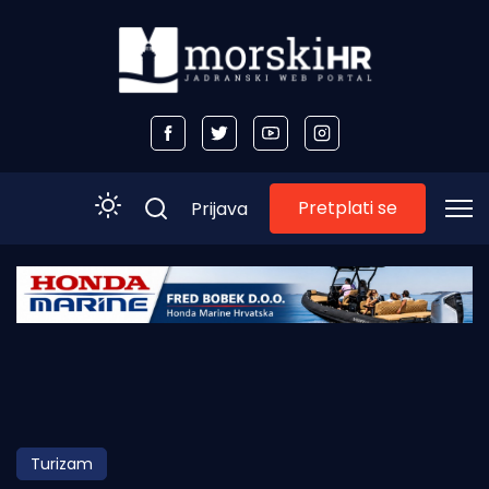
Pretplati se
Prijava
Početna
Morski plus
Morski TV
Obala
Turizam
Otoci