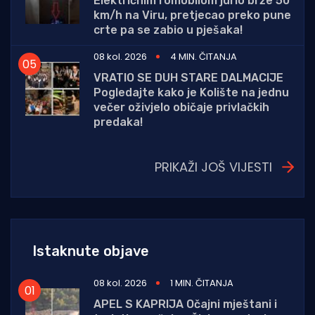
Električnim romobilom jurio brže 50
km/h na Viru, pretjecao preko pune
crte pa se zabio u pješaka!
08 kol. 2026
4 MIN. ČITANJA
VRATIO SE DUH STARE DALMACIJE
Pogledajte kako je Kolište na jednu
večer oživjelo običaje privlačkih
predaka!
PRIKAŽI JOŠ VIJESTI
Istaknute objave
08 kol. 2026
1 MIN. ČITANJA
APEL S KAPRIJA Očajni mještani i