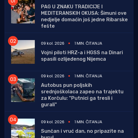
PAG U ZNAKU TRADICIJE I
MEDITERANSKIH OKUSA: Šimuni ove
nedjelje domaćin još jedne Ribarske
fešte
09 kol. 2026
1 MIN. ČITANJA
Vojni piloti HRZ-a i HGSS na Dinari
spasili ozlijeđenog Nijemca
09 kol. 2026
1 MIN. ČITANJA
Autobus pun poljskih
srednjoškolaca zapeo na trajektu
za Korčulu: "Putnici ga tresli i
gurali"
09 kol. 2026
1 MIN. ČITANJA
Sunčan i vruć dan, no pripazite na
buru!