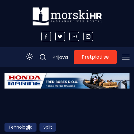
Pretplati se
Prijava
Početna
Morski plus
Morski TV
Obala
Tehnologija
Split
Otoci