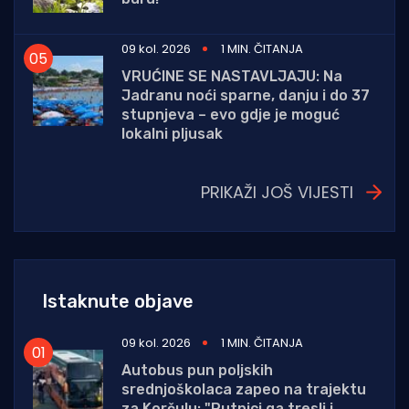
09 kol. 2026
1 MIN. ČITANJA
VRUĆINE SE NASTAVLJAJU: Na
Jadranu noći sparne, danju i do 37
stupnjeva – evo gdje je moguć
lokalni pljusak
PRIKAŽI JOŠ VIJESTI
Istaknute objave
09 kol. 2026
1 MIN. ČITANJA
Autobus pun poljskih
srednjoškolaca zapeo na trajektu
za Korčulu: "Putnici ga tresli i