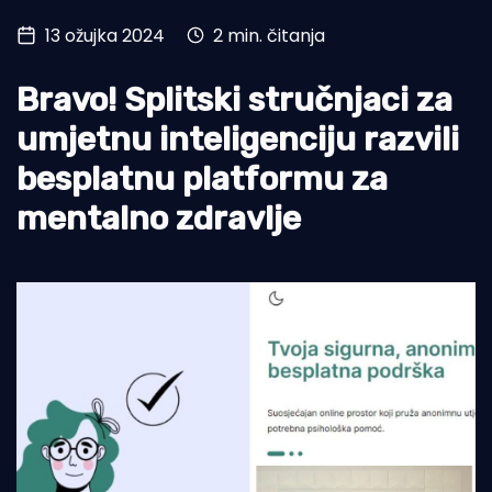
13 ožujka 2024
2 min. čitanja
Turizam i nautika
Pomorstvo
Bravo! Splitski stručnjaci za
Ribolov
umjetnu inteligenciju razvili
besplatnu platformu za
Ekologija
mentalno zdravlje
Tradicija i kultura