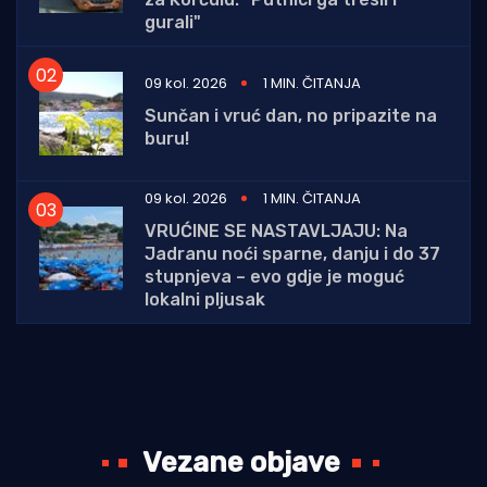
gurali"
09 kol. 2026
1 MIN. ČITANJA
Sunčan i vruć dan, no pripazite na
buru!
09 kol. 2026
1 MIN. ČITANJA
VRUĆINE SE NASTAVLJAJU: Na
Jadranu noći sparne, danju i do 37
stupnjeva – evo gdje je moguć
lokalni pljusak
Vezane objave