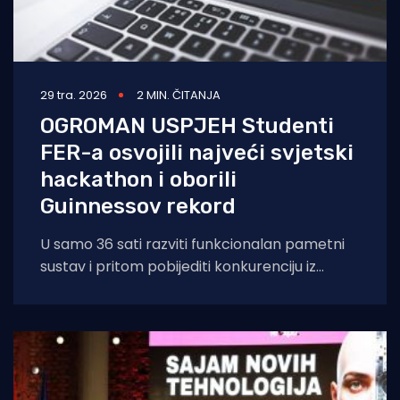
29 tra. 2026
2 MIN. ČITANJA
OGROMAN USPJEH Studenti
FER-a osvojili najveći svjetski
hackathon i oborili
Guinnessov rekord
U samo 36 sati razviti funkcionalan pametni
sustav i pritom pobijediti konkurenciju iz
cijelog svijeta? Nikakav problem ako ste FER