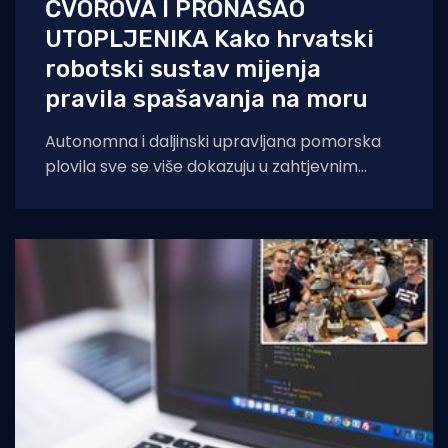
ČVOROVA I PRONAŠAO
UTOPLJENIKA Kako hrvatski
robotski sustav mijenja
pravila spašavanja na moru
Autonomna i daljinski upravljana pomorska
plovila sve se više dokazuju u zahtjevnim
operacijama diljem svijeta — američka
mornarica nedavno je takvim