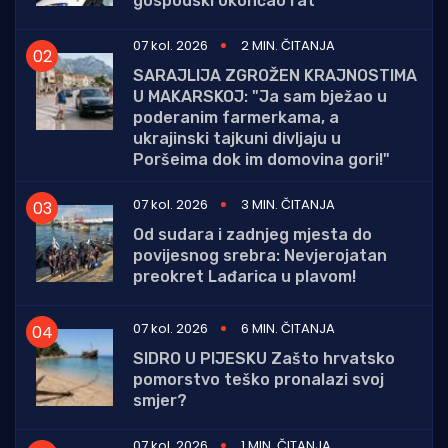
gospodski okončao rat
07 kol. 2026
2 MIN. ČITANJA
SARAJLIJA ZGROŽEN KRAJNOSTIMA
U MAKARSKOJ: "Ja sam bježao u
poderanim farmerkama, a
ukrajinski tajkuni divljaju u
Poršeima dok im domovina gori!"
07 kol. 2026
3 MIN. ČITANJA
Od sudara i zadnjeg mjesta do
povijesnog srebra: Nevjerojatan
preokret Lađarica u plavom!
07 kol. 2026
6 MIN. ČITANJA
SIDRO U PIJESKU Zašto hrvatsko
pomorstvo teško pronalazi svoj
smjer?
07 kol. 2026
1 MIN. ČITANJA