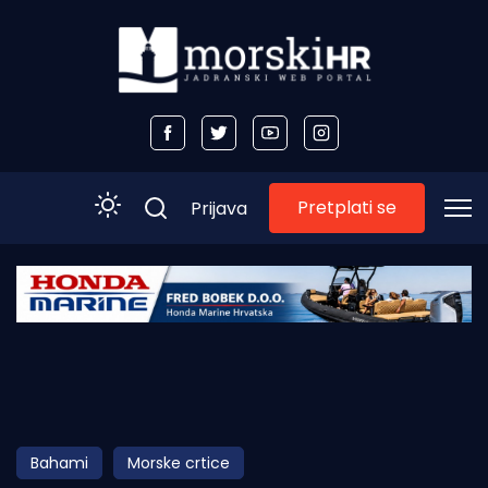
Pretplati se
Prijava
Početna
Morski plus
Morski TV
Obala
Bahami
Morske crtice
Otoci