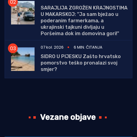
SARAJLIJA ZGROŽEN KRAJNOSTIMA
U MAKARSKOJ: "Ja sam bježao u
poderanim farmerkama, a
ukrajinski tajkuni divljaju u
Poršeima dok im domovina gori!"
07 kol. 2026
6 MIN. ČITANJA
SIDRO U PIJESKU Zašto hrvatsko
pomorstvo teško pronalazi svoj
smjer?
Vezane objave