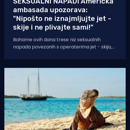
SEKSUALNI NAPADI Američka
ambasada upozorava:
"Nipošto ne iznajmljujte jet -
skije i ne plivajte sami!"
Bahame ovih dana trese niz seksualnih
napada povezanih s operaterima jet - skija,
piše Newsweek. Američka ambasada u
Nassauu, na Bahamima,