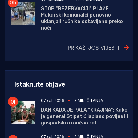
STOP "REZERVACIJI" PLAŽE
Makarski komunalci ponovno
uklanjali ručnike ostavljene preko
noći
PRIKAŽI JOŠ VIJESTI
Istaknute objave
07 kol. 2026
3 MIN. ČITANJA
DAN KADA JE PALA "KRAJINA": Kako
je general Stipetić ispisao povijest i
gospodski okončao rat
07 kol. 2026
2 MIN. ČITANJA