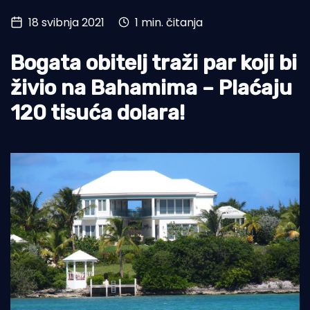
18 svibnja 2021
1 min. čitanja
Turizam i nautika
Pomorstvo
Bogata obitelj traži par koji bi
Ribolov
živio na Bahamima – Plaćaju
120 tisuća dolara!
Ekologija
Tradicija i kultura