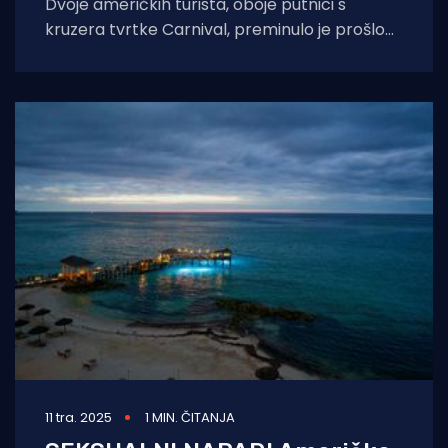
Dvoje američkih turista, oboje putnici s
kruzera tvrtke Carnival, preminulo je prošlog
petka u dva odvojena incidenta utapanja u
novom
11 tra. 2025
1 MIN. ČITANJA