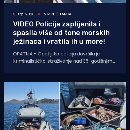
31 srp. 2026
2 MIN. ČITANJA
VIDEO Policija zaplijenila i
spasila više od tone morskih
ježinaca i vratila ih u more!
OPATIJA - Opatijska policija dovršila je
kriminalističko istraživanje nad 35-godišnjim
hrvatskim državljaninom koji je uhvaćen u
pokušaju krijumčarenja više od