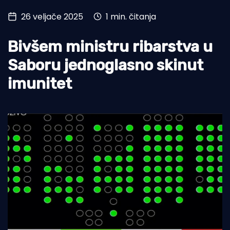
26 veljače 2025
1 min. čitanja
Turizam i nautika
Pomorstvo
Bivšem ministru ribarstva u
Ribolov
Saboru jednoglasno skinut
imunitet
Ekologija
Tradicija i kultura