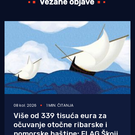
Vezane objave
08 kol. 2026
1 MIN. ČITANJA
Više od 339 tisuća eura za
očuvanje otočne ribarske i
pomorske baštine: FLAG Škoji