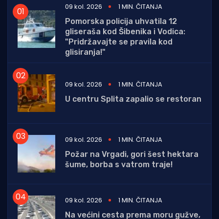
09 kol. 2026
1 MIN. ČITANJA
Pomorska policija uhvatila 12
gliseraša kod Šibenika i Vodica:
"Pridržavajte se pravila kod
glisiranja!"
09 kol. 2026
1 MIN. ČITANJA
U centru Splita zapalio se restoran
09 kol. 2026
1 MIN. ČITANJA
Požar na Vrgadi, gori šest hektara
šume, borba s vatrom traje!
09 kol. 2026
1 MIN. ČITANJA
Na većini cesta prema moru gužve,