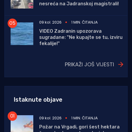
nesreća na Jadranskoj magistrali!
09 kol. 2026
1 MIN. ČITANJA
VIDEO Zadranin upozorava
sugrađane: "Ne kupajte se tu, izviru
fekalije!"
PRIKAŽI JOŠ VIJESTI
Istaknute objave
09 kol. 2026
1 MIN. ČITANJA
Požar na Vrgadi, gori šest hektara