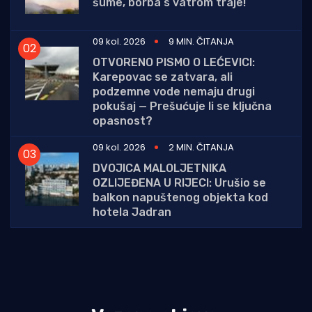
šume, borba s vatrom traje!
09 kol. 2026
9 MIN. ČITANJA
OTVORENO PISMO O LEĆEVICI:
Karepovac se zatvara, ali
podzemne vode nemaju drugi
pokušaj — Prešućuje li se ključna
opasnost?
09 kol. 2026
2 MIN. ČITANJA
DVOJICA MALOLJETNIKA
OZLIJEĐENA U RIJECI: Urušio se
balkon napuštenog objekta kod
hotela Jadran