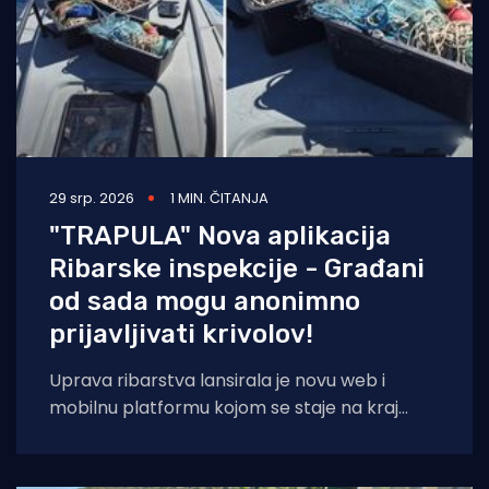
29 srp. 2026
1 MIN. ČITANJA
"TRAPULA" Nova aplikacija
Ribarske inspekcije - Građani
od sada mogu anonimno
prijavljivati krivolov!
Uprava ribarstva lansirala je novu web i
mobilnu platformu kojom se staje na kraj
nelegalnom ribolovu. Prijava sumnjivih
aktivnosti sada