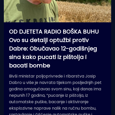
OD DJETETA RADIO BOŠKA BUHU
Ovo su detalji optužbi protiv
Dabre: Obučavao 12-godišnjeg
sina kako pucati iz pištolja i
bacati bombe
Bivši ministar poljoprivrede i ribarstva Josip
Dabro u više je navrata tijekom posljednjih pet
godina omogućavao svom sinu, koji danas ima
nepunih 17 godina, “pucanje iz pištolja, iz
automatske puške, bacanje i aktiviranje
eksplozivne naprave nalik na ručnu bombu,
rastavljanje i čišćenje automatske puške i