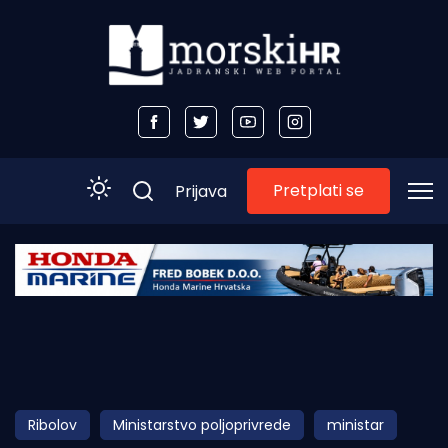
Pretplati se
Prijava
Početna
Morski plus
Morski TV
Obala
Ribolov
Ministarstvo poljoprivrede
ministar
Otoci