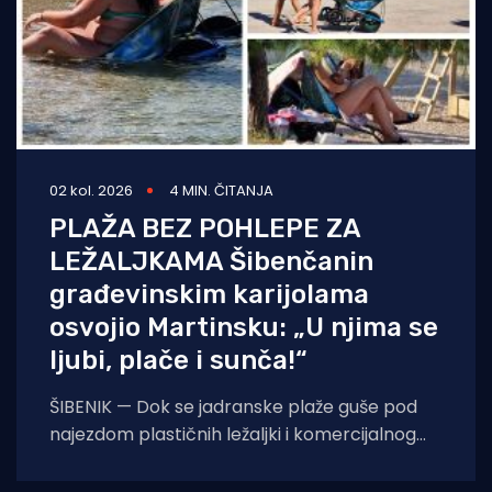
02 kol. 2026
4 MIN. ČITANJA
PLAŽA BEZ POHLEPE ZA
LEŽALJKAMA Šibenčanin
građevinskim karijolama
osvojio Martinsku: „U njima se
ljubi, plače i sunča!“
ŠIBENIK — Dok se jadranske plaže guše pod
najezdom plastičnih ležaljki i komercijalnog
kiča, šibensko kultno kupalište Martinska nudi
potpuno drukčiju,