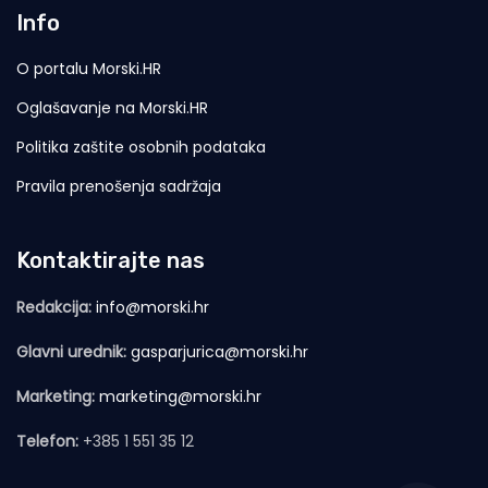
Info
O portalu Morski.HR
Oglašavanje na Morski.HR
Politika zaštite osobnih podataka
Pravila prenošenja sadržaja
Kontaktirajte nas
Redakcija:
info@morski.hr
Glavni urednik:
gasparjurica@morski.hr
Marketing:
marketing@morski.hr
Telefon:
+385 1 551 35 12