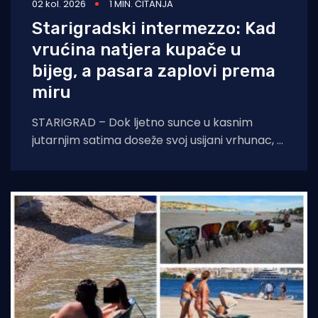
02 kol. 2026
1 MIN. ČITANJA
Starigradski intermezzo: Kad
vrućina natjera kupače u
bijeg, a pasara zaplovi prema
miru
STARIGRAD – Dok ljetno sunce u kasnim
jutarnjim satima doseže svoj usijani vrhunac, a
asfalt na obalnoj prometnici prijeti da će