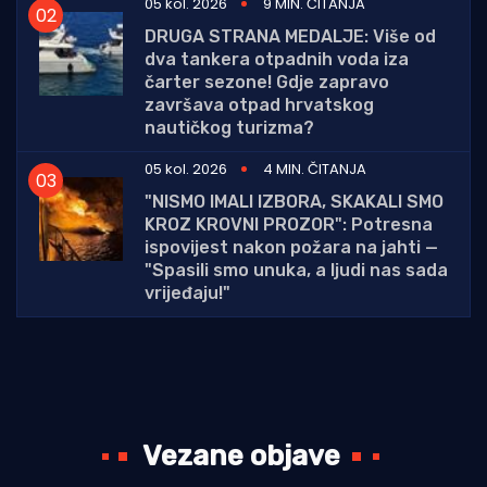
05 kol. 2026
9 MIN. ČITANJA
DRUGA STRANA MEDALJE: Više od
dva tankera otpadnih voda iza
čarter sezone! Gdje zapravo
završava otpad hrvatskog
nautičkog turizma?
05 kol. 2026
4 MIN. ČITANJA
"NISMO IMALI IZBORA, SKAKALI SMO
KROZ KROVNI PROZOR": Potresna
ispovijest nakon požara na jahti —
"Spasili smo unuka, a ljudi nas sada
vrijeđaju!"
Vezane objave