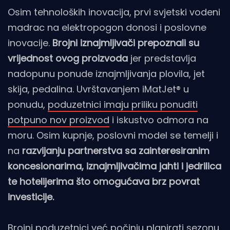
Osim tehnoloških inovacija, prvi svjetski vodeni
madrac na elektropogon donosi i poslovne
inovacije.
Brojni iznajmljivači prepoznali su
vrijednost ovog proizvoda
jer predstavlja
nadopunu ponude iznajmljivanja plovila, jet
skija, pedalina. Uvrštavanjem iMatJet® u
ponudu,
poduzetnici imaju priliku ponuditi
potpuno nov proizvod
i iskustvo odmora na
moru. Osim kupnje, poslovni model se temelji i
na
razvijanju partnerstva sa zainteresiranim
koncesionarima, iznajmljivačima jahti i jedrilica
te hotelijerima što omogućava brz povrat
investicije.
Brojni poduzetnici već počinju planirati sezonu