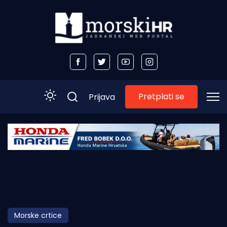
Pretplati se
Prijava
Početna
Morski plus
Morski TV
Obala
Morske crtice
Otoci