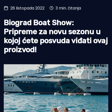
26 listopada 2022
3 min. čitanja
Turizam i nautika
Pomorstvo
Biograd Boat Show:
Ribolov
Pripreme za novu sezonu u
kojoj ćete posvuda viđati ovaj
Ekologija
proizvod!
Tradicija i kultura