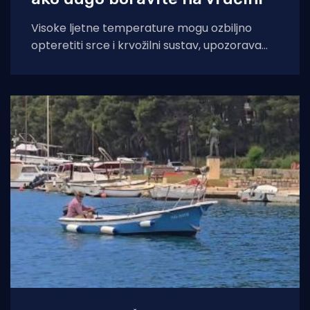
Visoke ljetne temperature mogu ozbiljno
opteretiti srce i krvožilni sustav, upozorava
kardiologinja dr. Nieca Goldberg iz
zdravstvenog sustava NYU Langone