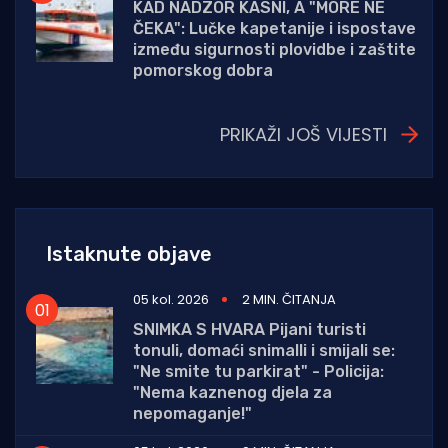
KAD NADZOR KASNI, A "MORE NE
ČEKA": Lučke kapetanije i ispostave
između sigurnosti plovidbe i zaštite
pomorskog dobra
PRIKAŽI JOŠ VIJESTI
Istaknute objave
05 kol. 2026
2 MIN. ČITANJA
SNIMKA S HVARA Pijani turisti
tonuli, domaći snimalli i smijali se:
"Ne smite tu parkirat" - Policija:
"Nema kaznenog djela za
nepomaganje!"