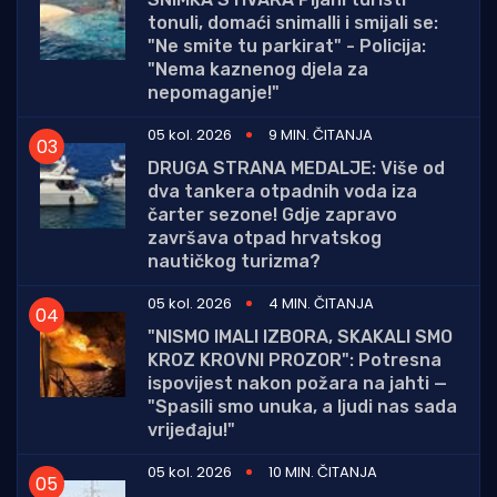
tonuli, domaći snimalli i smijali se:
"Ne smite tu parkirat" - Policija:
"Nema kaznenog djela za
nepomaganje!"
05 kol. 2026
9 MIN. ČITANJA
DRUGA STRANA MEDALJE: Više od
dva tankera otpadnih voda iza
čarter sezone! Gdje zapravo
završava otpad hrvatskog
nautičkog turizma?
05 kol. 2026
4 MIN. ČITANJA
"NISMO IMALI IZBORA, SKAKALI SMO
KROZ KROVNI PROZOR": Potresna
ispovijest nakon požara na jahti —
"Spasili smo unuka, a ljudi nas sada
vrijeđaju!"
05 kol. 2026
10 MIN. ČITANJA