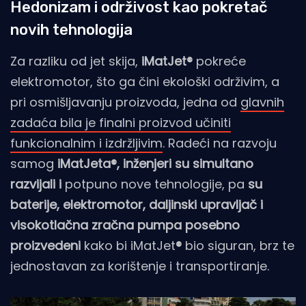
Hedonizam i održivost kao pokretač
novih tehnologija
Za razliku od jet skija,
iMatJet®
pokreće
elektromotor, što ga čini ekološki održivim, a
pri osmišljavanju proizvoda, jedna od
glavnih
zadaća bila je finalni proizvod učiniti
funkcionalnim i izdržljivim
. Radeći na razvoju
samog
iMatJeta®, inženjeri su simultano
razvijali i
potpuno nove tehnologije, pa
su
baterije, elektromotor, daljinski upravljač i
visokotlačna zračna pumpa posebno
proizvedeni
kako bi iMatJet
®
bio siguran, brz te
jednostavan za korištenje i transportiranje.