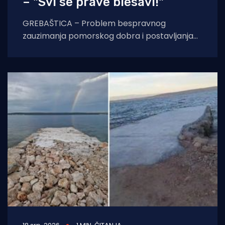
– "Svi se prave blesavi!"
GREBAŠTICA – Problem bespravnog
zauzimanja pomorskog dobra i postavljanja
ilegalnih bova na hrvatskoj obali iz godine u
godinu poprima sve veće