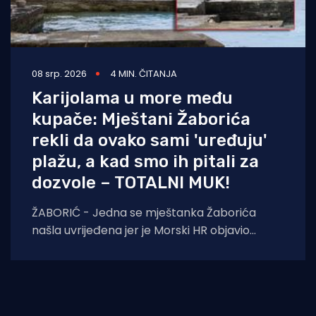
08 srp. 2026
4 MIN. ČITANJA
Karijolama u more među
kupače: Mještani Žaborića
rekli da ovako sami 'uređuju'
plažu, a kad smo ih pitali za
dozvole – TOTALNI MUK!
ŽABORIĆ - Jedna se mještanka Žaborića
našla uvrijeđena jer je Morski HR objavio
snimku dvojice muškaraca koji karijolama u
more između