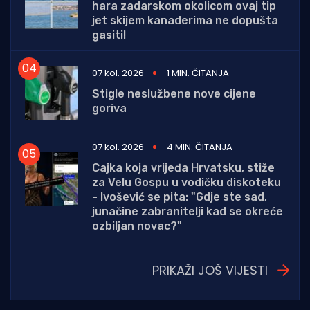
hara zadarskom okolicom ovaj tip
jet skijem kanaderima ne dopušta
gasiti!
07 kol. 2026
1 MIN. ČITANJA
Stigle neslužbene nove cijene
goriva
07 kol. 2026
4 MIN. ČITANJA
Cajka koja vrijeđa Hrvatsku, stiže
za Velu Gospu u vodičku diskoteku
- Ivošević se pita: "Gdje ste sad,
junačine zabranitelji kad se okreće
ozbiljan novac?"
PRIKAŽI JOŠ VIJESTI