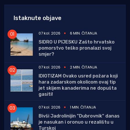
Istaknute objave
07 kol. 2026
6 MIN. ČITANJA
SIDRO U PIJESKU Zašto hrvatsko
pomorstvo teško pronalazi svoj
smjer?
07 kol. 2026
2 MIN. ČITANJA
IDIOTIZAM Ovako usred požara koji
hara zadarskom okolicom ovaj tip
jet skijem kanaderima ne dopušta
gasiti!
07 kol. 2026
1 MIN. ČITANJA
Bivši Jadrolinijin "Dubrovnik" danas
je nasukan i oronuo u rezalištu u
Turskoj