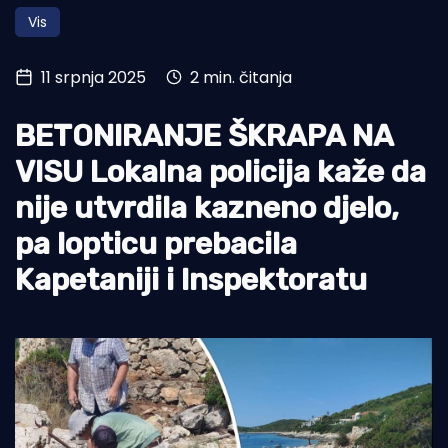
Vis
Turizam i nautika
Pomorstvo
11 srpnja 2025
2 min. čitanja
Ribolov
BETONIRANJE ŠKRAPA NA
Ekologija
VISU Lokalna policija kaže da
Tradicija i kultura
nije utvrdila kazneno djelo,
pa lopticu prebacila
Kapetaniji i Inspektoratu