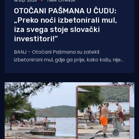
18 srp. 2026
1 MIN. ČITANJA
OTOČANI PAŠMANA U ČUDU:
„Preko noći izbetonirali mul,
iza svega stoje slovački
investitori!”
BANJ - Otočani Pašmana su zatekli
izbetonirani mul, gdje ga prije, kako kažu, nije
ni bilo. Kažu da se to sve