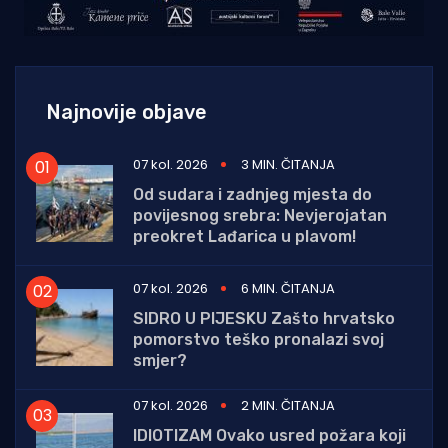
Najnovije objave
07 kol. 2026
3 MIN. ČITANJA
Od sudara i zadnjeg mjesta do
povijesnog srebra: Nevjerojatan
preokret Lađarica u plavom!
07 kol. 2026
6 MIN. ČITANJA
SIDRO U PIJESKU Zašto hrvatsko
pomorstvo teško pronalazi svoj
smjer?
07 kol. 2026
2 MIN. ČITANJA
IDIOTIZAM Ovako usred požara koji