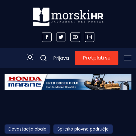
Pretplati se
Prijava
Početna
Morski plus
Morski TV
Obala
Devastacija obale
Splitsko plovno područje
Otoci