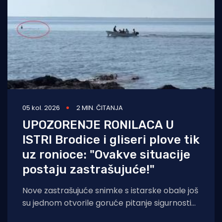
05 kol. 2026
2 MIN. ČITANJA
UPOZORENJE RONILACA U
ISTRI Brodice i gliseri plove tik
uz ronioce: "Ovakve situacije
postaju zastrašujuće!"
Nove zastrašujuće snimke s istarske obale još
su jednom otvorile goruće pitanje sigurnosti
na moru tijekom ljetnih mjeseci. Naime, duž