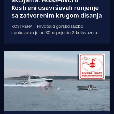
akcijama: HGSS-ovci u
Kostreni usavršavali ronjenje
sa zatvorenim krugom disanja
KOSTRENA - Hrvatska gorska služba
spašavanja je od 30. srpnja do 2. kolovoza u
Kostreni uspješno provela crossover tečaj
ronjenja za