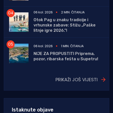
06 kol. 2026
2 MIN. ČITANJA
Otok Pag u znaku tradicije i
vrhunske zabave: Stižu „Paške
litnje igre 2026.”!
06 kol. 2026
1 MIN. ČITANJA
NIJE ZA PROPUSTITI Priprema,
pozor, ribarska fešta u Supetru!
PRIKAŽI JOŠ VIJESTI
Istaknute objave