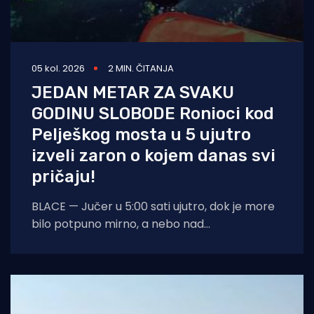
05 kol. 2026
2 MIN. ČITANJA
JEDAN METAR ZA SVAKU
GODINU SLOBODE Ronioci kod
Pelješkog mosta u 5 ujutro
izveli zaron o kojem danas svi
pričaju!
BLACE — Jučer u 5:00 sati ujutro, dok je more
bilo potpuno mirno, a nebo nad
dalmatinskom obalom još obavijeno