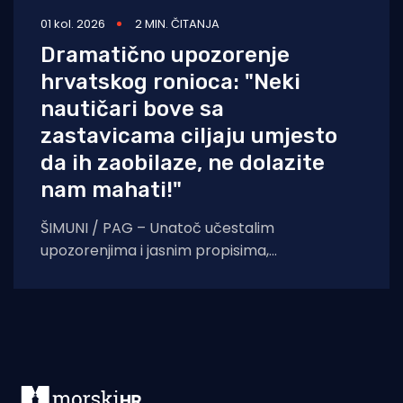
01 kol. 2026
2 MIN. ČITANJA
Dramatično upozorenje
hrvatskog ronioca: "Neki
nautičari bove sa
zastavicama ciljaju umjesto
da ih zaobilaze, ne dolazite
nam mahati!"
ŠIMUNI / PAG – Unatoč učestalim
upozorenjima i jasnim propisima,
neodgovorno ponašanje pojedinih nautičara
na Jadranu i dalje izravno ugrožava živote
podvodnih