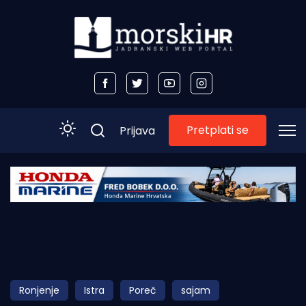
Pretplati se
Prijava
Početna
Morski plus
Morski TV
Obala
Ronjenje
Istra
Poreč
sajam
Otoci