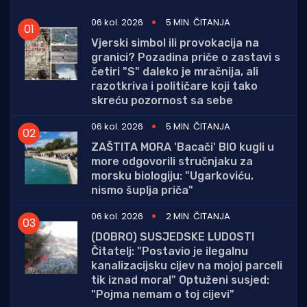
06 kol. 2026
5 MIN. ČITANJA
Vjerski simbol ili provokacija na
granici? Pozadina priče o zastavi s
četiri "S" daleko je mračnija, ali
razotkriva i političare koji tako
skreću pozornost sa sebe
06 kol. 2026
5 MIN. ČITANJA
ZAŠTITA MORA 'Bacači' BIO kugli u
more odgovorili stručnjaku za
morsku biologiju: "Ugarkoviću,
nismo šuplja priča"
06 kol. 2026
2 MIN. ČITANJA
(DOBRO) SUSJEDSKE LUDOSTI
Čitatelj: "Postavio je ilegalnu
kanalizacijsku cijev na mojoj parceli
tik iznad mora!" Optuženi susjed:
"Pojma nemam o toj cijevi"