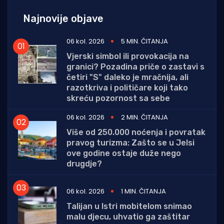
Najnovije objave
06 kol. 2026
5 MIN. ČITANJA
Vjerski simbol ili provokacija na
granici? Pozadina priče o zastavi s
četiri "S" daleko je mračnija, ali
razotkriva i političare koji tako
skreću pozornost sa sebe
06 kol. 2026
2 MIN. ČITANJA
Više od 250.000 noćenja i povratak
pravog turizma: Zašto se u Jelsi
ove godine ostaje duže nego
drugdje?
06 kol. 2026
1 MIN. ČITANJA
Talijan u Istri mobitelom snimao
malu djecu, uhvatio ga zaštitar