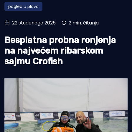
pogled u plavo
Turizam i nautika
Pomorstvo
22 studenoga 2025
2 min. čitanja
Ribolov
Besplatna probna ronjenja
Ekologija
na najvećem ribarskom
Tradicija i kultura
sajmu Crofish