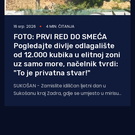
16 srp. 2026
4 MIN. ČITANJA
FOTO: PRVI RED DO SMEĆA
Pogledajte divlje odlagalište
od 12.000 kubika u elitnoj zoni
uz samo more, načelnik tvrdi:
"To je privatna stvar!"
SUKOŠAN - Zamislite idiličan ljetni dan u
Sukošanu kraj Zadra, gdje se umjesto u mirisu
mora i blagom maestralu, mještani i