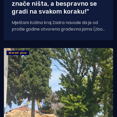
znače ništa, a bespravno se
gradi na svakom koraku!"
Mještani Kožina kraj Zadra navode da je od
prošle godine otvorena građevna jama (zbog
projekta aglomeracije) te se od tada
Morski plus