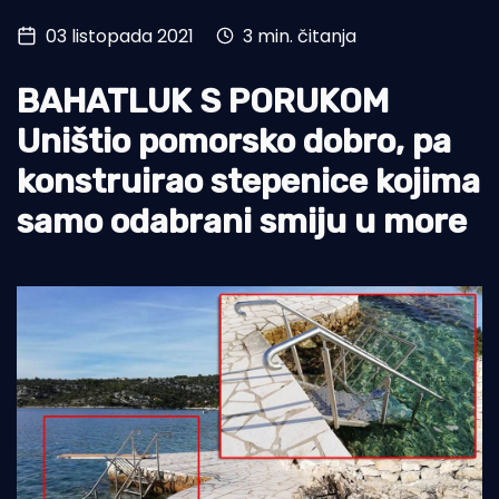
03 listopada 2021
3 min. čitanja
Turizam i nautika
Pomorstvo
BAHATLUK S PORUKOM
Ribolov
Uništio pomorsko dobro, pa
konstruirao stepenice kojima
Ekologija
samo odabrani smiju u more
Tradicija i kultura