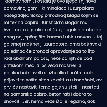
“domovinom”. Postala je ovo lijepa i njihova
domovina, gomili kriminalaca i uzurpatora
našeg zajedničkog prirodnog blaga kojim se
mi tek na papiru i turističkim sloganima
hvalimo, a u praksi oni šute, ilegalno grabe od
onog najljepšeg što imamo i ubiru novac. U toj
golemoj mašineriji uzurpatora, ama baš svaki
pojedinac će pronaći opravdanje za to što
radi obalnom pojasu, neke od njih će pod
pritiskom medija još veća mašinerija
polukorisnih javnih službenika i nešto malo
prijaviti te nešto sitno kazniti, a u konačnici, ovi
prvi će nastaviti tamo gdje su stali – nasrtati
na pomorsko dobro, betonirati i dobro to
unovčiti. Jer, nema veze što je ilegalno, dok