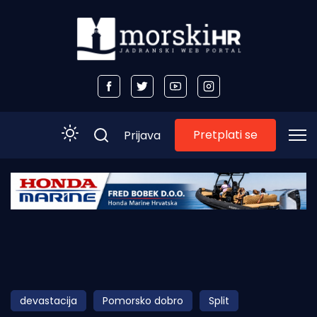
Pretplati se
Prijava
Početna
Morski plus
Morski TV
Obala
devastacija
Pomorsko dobro
Split
Otoci