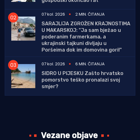
gospodski okončao rat
07 kol. 2026
2 MIN. ČITANJA
SARAJLIJA ZGROŽEN KRAJNOSTIMA
U MAKARSKOJ: "Ja sam bježao u
poderanim farmerkama, a
ukrajinski tajkuni divljaju u
Poršeima dok im domovina gori!"
07 kol. 2026
6 MIN. ČITANJA
SIDRO U PIJESKU Zašto hrvatsko
pomorstvo teško pronalazi svoj
smjer?
Vezane objave