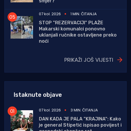
smjer?
07 kol. 2026
1 MIN. ČITANJA
STOP "REZERVACIJI" PLAŽE
Makarski komunalci ponovno
uklanjali ručnike ostavljene preko
noći
PRIKAŽI JOŠ VIJESTI
Istaknute objave
07 kol. 2026
3 MIN. ČITANJA
DAN KADA JE PALA "KRAJINA": Kako
je general Stipetić ispisao povijest i