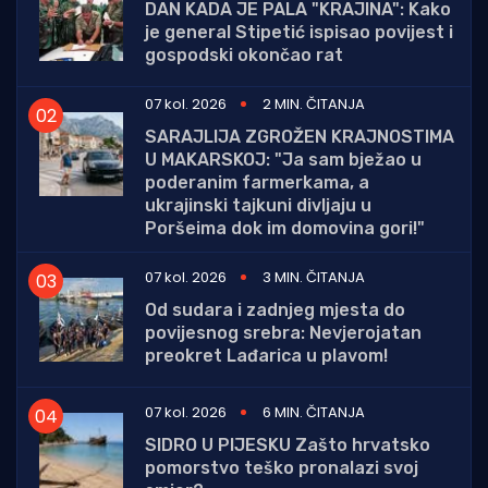
DAN KADA JE PALA "KRAJINA": Kako
je general Stipetić ispisao povijest i
gospodski okončao rat
07 kol. 2026
2 MIN. ČITANJA
SARAJLIJA ZGROŽEN KRAJNOSTIMA
U MAKARSKOJ: "Ja sam bježao u
poderanim farmerkama, a
ukrajinski tajkuni divljaju u
Poršeima dok im domovina gori!"
07 kol. 2026
3 MIN. ČITANJA
Od sudara i zadnjeg mjesta do
povijesnog srebra: Nevjerojatan
preokret Lađarica u plavom!
07 kol. 2026
6 MIN. ČITANJA
SIDRO U PIJESKU Zašto hrvatsko
pomorstvo teško pronalazi svoj