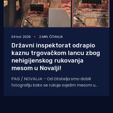
04 kol. 2026
2 MIN. ČITANJA
Državni inspektorat odrapio
kaznu trgovačkom lancu zbog
nehigijenskog rukovanja
mesom u Novalji!
PAG / NOVALJA – Od čitatelja smo dobili
fotografiju kako se rukuje svježim mesom u
jednom novaljskom trgovačkom centru.
Meso je bez