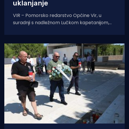
uklanjanje
VIR – Pomorsko redarstvo Općine Vir, u
suradnji s nadležnom Lučkom kapetanijom,
pokreće veliku akciju uklanjanja svih
nelegalno postavljenih naprava za