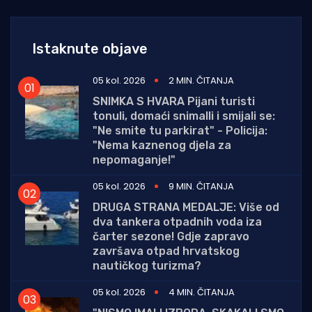
Istaknute objave
05 kol. 2026
2 MIN. ČITANJA
SNIMKA S HVARA Pijani turisti
tonuli, domaći snimalli i smijali se:
"Ne smite tu parkirat" - Policija:
"Nema kaznenog djela za
nepomaganje!"
05 kol. 2026
9 MIN. ČITANJA
DRUGA STRANA MEDALJE: Više od
dva tankera otpadnih voda iza
čarter sezone! Gdje zapravo
završava otpad hrvatskog
nautičkog turizma?
05 kol. 2026
4 MIN. ČITANJA