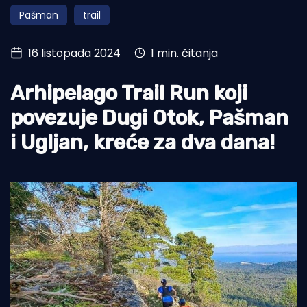
Pašman
trail
Turizam i nautika
Pomorstvo
16 listopada 2024
1 min. čitanja
Ribolov
Arhipelago Trail Run koji
Ekologija
povezuje Dugi Otok, Pašman
Tradicija i kultura
i Ugljan, kreće za dva dana!