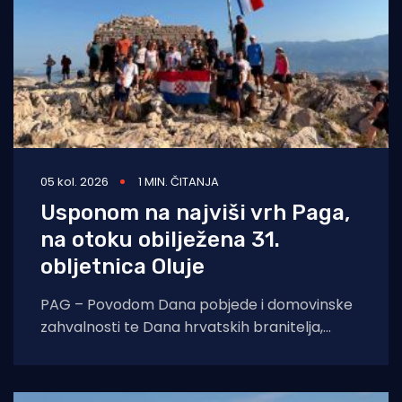
05 kol. 2026
1 MIN. ČITANJA
Usponom na najviši vrh Paga,
na otoku obilježena 31.
obljetnica Oluje
PAG – Povodom Dana pobjede i domovinske
zahvalnosti te Dana hrvatskih branitelja,
Turistička zajednica grada Paga organizirala
je tradicionalni uspon na