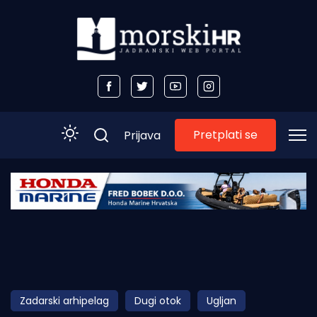
Pretplati se
Prijava
Početna
Morski plus
Morski TV
Obala
Zadarski arhipelag
Dugi otok
Ugljan
Otoci