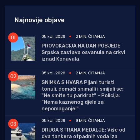
Najnovije objave
05 kol. 2026
2 MIN. ČITANJA
PROVOKACIJA NA DAN POBJEDE
Srpska zastava osvanula na crkvi
iznad Konavala
05 kol. 2026
2 MIN. ČITANJA
SNIMKA S HVARA Pijani turisti
tonuli, domaći snimalli i smijali se:
"Ne smite tu parkirat" - Policija:
"Nema kaznenog djela za
nepomaganje!"
05 kol. 2026
9 MIN. ČITANJA
DRUGA STRANA MEDALJE: Više od
dva tankera otpadnih voda iza