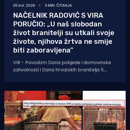
05 kol. 2026
3 MIN. ČITANJA
NAČELNIK RADOVIĆ S VIRA
PORUČIO: „U naš slobodan
život branitelji su utkali svoje
živote, njihova žrtva ne smije
biti zaboravljena”
VIR - Povodom Dana pobjede i domovinske
zahvalnosti i Dana hrvatskih branitelja 5.
kolovoza jutros su na mjesnom groblju u Viru