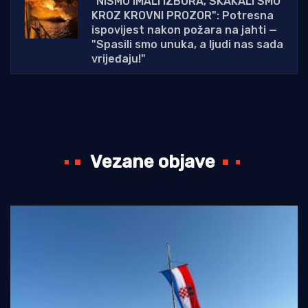
"NISMO IMALI IZBORA, SKAKALI SMO
KROZ KROVNI PROZOR": Potresna
ispovijest nakon požara na jahti —
"Spasili smo unuka, a ljudi nas sada
vrijeđaju!"
Vezane objave