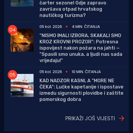
čarter sezone! Gdje zapravo
završava otpad hrvatskog
nautičkog turizma?
05 kol. 2026
4 MIN. ČITANJA
"NISMO IMALI IZBORA, SKAKALI SMO
KROZ KROVNI PROZOR": Potresna
ispovijest nakon požara na jahti —
"Spasili smo unuka, a ljudi nas sada
vrijeđaju!"
05 kol. 2026
10 MIN. ČITANJA
KAD NADZOR KASNI, A "MORE NE
ČEKA": Lučke kapetanije i ispostave
između sigurnosti plovidbe i zaštite
pomorskog dobra
PRIKAŽI JOŠ VIJESTI