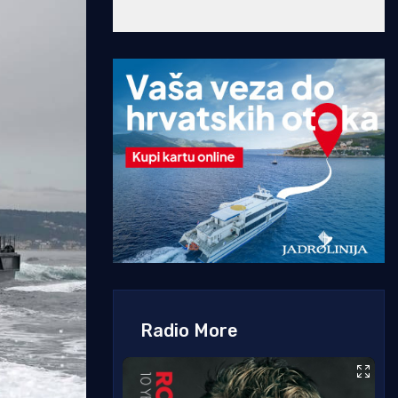
Radio More