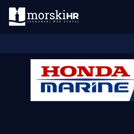
Početna
Morski plus
Morski TV
Obala
Otoci
Turizam i nautika