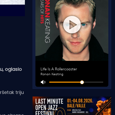
u, oglasio
šetak triju