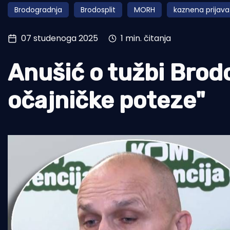
Brodogradnja
Brodosplit
MORH
kaznena prijava
Pomorstvo
Ribolov
07 studenoga 2025
1 min. čitanja
Ekologija
Anušić o tužbi Brodo
Tradicija i kultura
očajničke poteze"