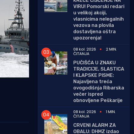
KREĆE ČIŠĆENJE NA
VIRU! Pomorski redari
u velikoj akciji,
vlasnicima nelegalnih
vezova na plovila
dostavljena oštra
upozorenja!
08 kol. 2026
2 MIN.
ČITANJA
PUČIŠĆA U ZNAKU
TRADICIJE, SLASTICA
I KLAPSKE PISME:
Najavljena treća
ovogodišnja Ribarska
večer ispred
obnovljene Peškarije
08 kol. 2026
1 MIN.
ČITANJA
CRVENI ALARM ZA
OBALU: DHMZ izdao