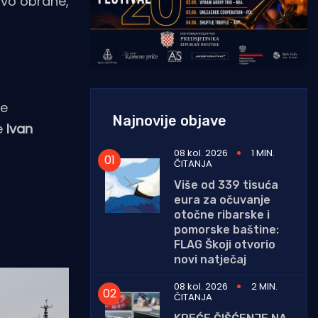
tvo obrane,
te
Najnovije objave
e
Ivan
08 kol. 2026
1 MIN.
ČITANJA
Više od 339 tisuća
eura za očuvanje
otočne ribarske i
pomorske baštine:
FLAG Škoji otvorio
novi natječaj
08 kol. 2026
2 MIN.
ČITANJA