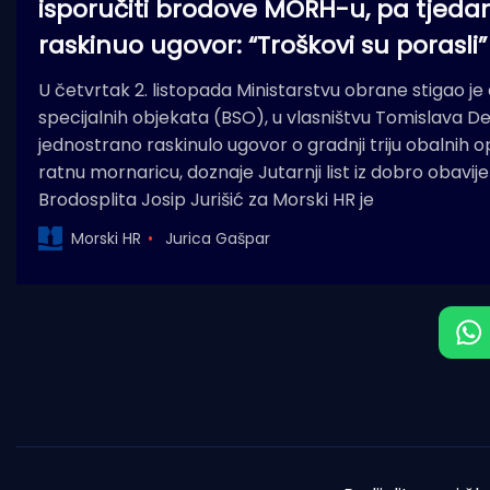
isporučiti brodove MORH-u, pa tjedan
raskinuo ugovor: “Troškovi su porasli”
U četvrtak 2. listopada Ministarstvu obrane stigao je 
specijalnih objekata (BSO), u vlasništvu Tomislava D
jednostrano raskinulo ugovor o gradnji triju obalnih
ratnu mornaricu, doznaje Jutarnji list iz dobro obavij
Brodosplita Josip Jurišić za Morski HR je
Morski HR
Jurica Gašpar