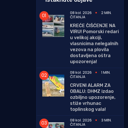
08 kol. 2026
2 MIN.
ČITANJA
KREĆE ČIŠĆENJE NA
VIRU! Pomorski redari
u velikoj akciji,
vlasnicima nelegalnih
vezova na plovila
dostavljena oštra
upozorenja!
08 kol. 2026
1 MIN.
ČITANJA
CRVENI ALARM ZA
OBALU: DHMZ izdao
ozbiljno upozorenje,
stiže vrhunac
toplinskog vala!
08 kol. 2026
3 MIN.
ČITANJA