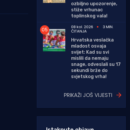
ozbiljno upozorenje,
stiže vrhunac
toplinskog vala!
08 kol. 2026
3 MIN.
ČITANJA
Hrvatska veslačka
mladost osvaja
svijet: Kad su svi
mislili da nemaju
snage, odveslali su 17
sekundi brže do
svjetskog vrha!
PRIKAŽI JOŠ VIJESTI
Istaknute objave