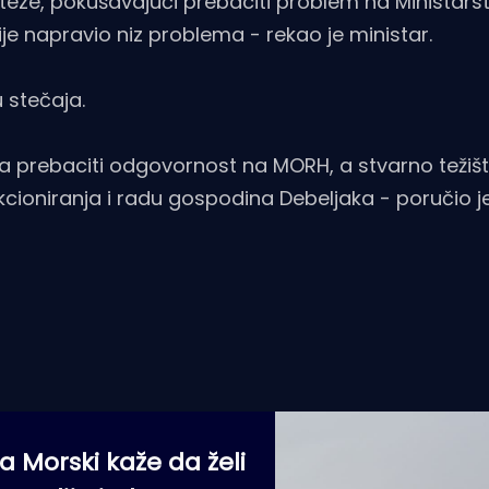
teze, pokušavajući prebaciti problem na Ministars
nije napravio niz problema - rekao je ministar.
 stečaja.
va prebaciti odgovornost na MORH, a stvarno težiš
kcioniranja i radu gospodina Debeljaka - poručio j
a Morski kaže da želi