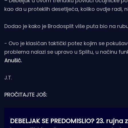
– Debeljak u ovom trenutku povlači očajničke po
kao da u proteklih desetljeća, koliko ovdje radi, 
Dodao je kako je Brodosplit više puta bio na rubu
- Ovo je klasičan taktički potez kojim se pokuša
problema nalazi se upravo u Splitu, u načinu fun
Anušić.
J.T.
PROČITAJTE JOŠ:
DEBELJAK SE PREDOMISLIO? 23. rujna z