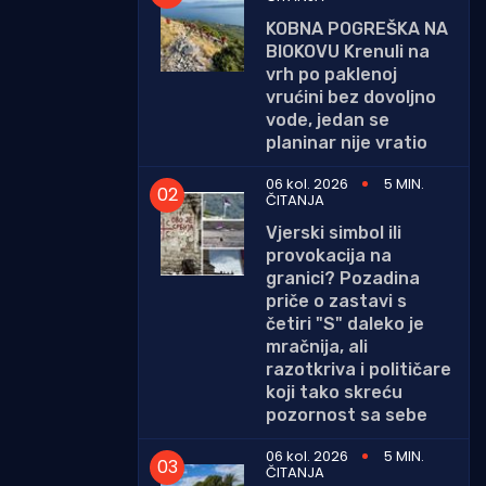
KOBNA POGREŠKA NA
BIOKOVU Krenuli na
vrh po paklenoj
vrućini bez dovoljno
vode, jedan se
planinar nije vratio
06 kol. 2026
5 MIN.
ČITANJA
Vjerski simbol ili
provokacija na
granici? Pozadina
priče o zastavi s
četiri "S" daleko je
mračnija, ali
razotkriva i političare
koji tako skreću
pozornost sa sebe
06 kol. 2026
5 MIN.
ČITANJA