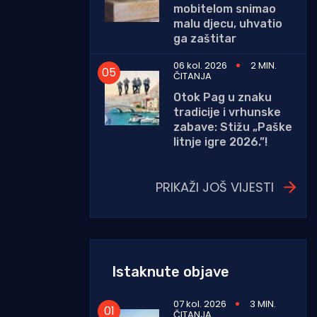
mobitelom snimao
malu djecu, uhvatio
ga zaštitar
06 kol. 2026
2 MIN.
ČITANJA
Otok Pag u znaku
tradicije i vrhunske
zabave: Stižu „Paške
litnje igre 2026.”!
PRIKAŽI JOŠ VIJESTI
Istaknute objave
07 kol. 2026
3 MIN.
ČITANJA