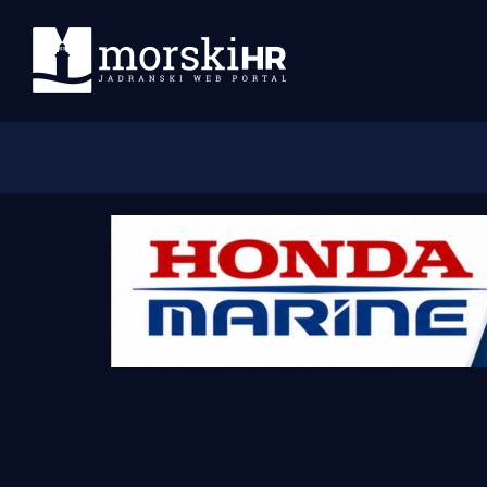
Početna
Morski plus
Morski TV
Obala
Otoci
Turizam i nautika