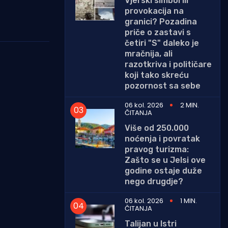
Vjerski simbol ili
provokacija na
granici? Pozadina
priče o zastavi s
četiri "S" daleko je
mračnija, ali
razotkriva i političare
koji tako skreću
pozornost sa sebe
06 kol. 2026
2 MIN.
ČITANJA
Više od 250.000
noćenja i povratak
pravog turizma:
Zašto se u Jelsi ove
godine ostaje duže
nego drugdje?
06 kol. 2026
1 MIN.
ČITANJA
Talijan u Istri