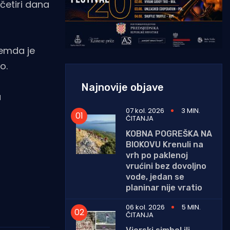
 četiri dana
remda je
o.
Najnovije objave
a
07 kol. 2026
3 MIN.
ČITANJA
KOBNA POGREŠKA NA
BIOKOVU Krenuli na
vrh po paklenoj
vrućini bez dovoljno
vode, jedan se
planinar nije vratio
06 kol. 2026
5 MIN.
ČITANJA