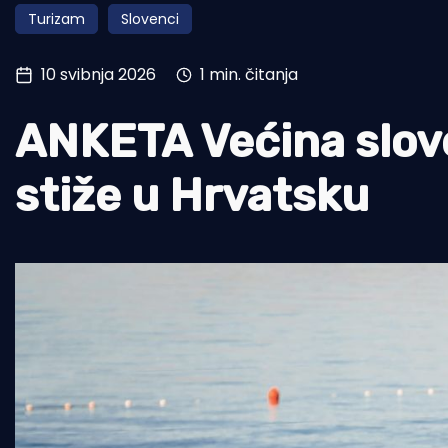
Turizam
Slovenci
Pomorstvo
Ribolov
10 svibnja 2026
1 min. čitanja
Ekologija
ANKETA Većina slove
Tradicija i kultura
stiže u Hrvatsku