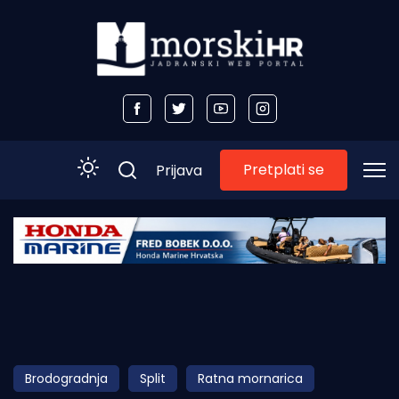
Pretplati se
Prijava
Početna
Morski plus
Morski TV
Obala
Brodogradnja
Split
Ratna mornarica
Otoci