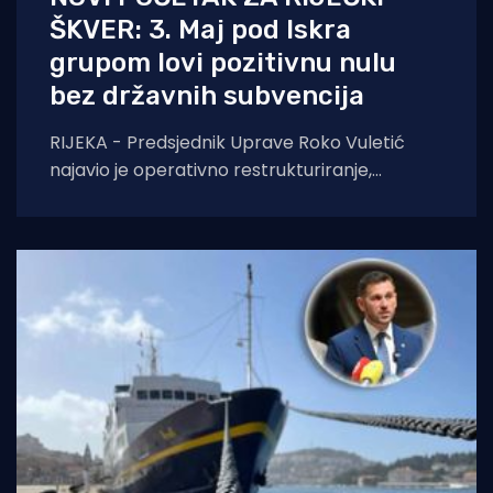
ŠKVER: 3. Maj pod Iskra
grupom lovi pozitivnu nulu
bez državnih subvencija
RIJEKA - Predsjednik Uprave Roko Vuletić
najavio je operativno restrukturiranje,
racionalizaciju troškova i borbu za nove
ugovore. Bez pomiša države, cilj