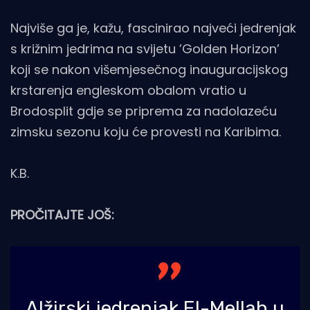
Najviše ga je, kažu, fascinirao najveći jedrenjak
s križnim jedrima na svijetu ’Golden Horizon’
koji se nakon višemjesečnog inauguracijskog
krstarenja engleskom obalom vratio u
Brodosplit gdje se priprema za nadolazeću
zimsku sezonu koju će provesti na Karibima.
K.B.
PROČITAJTE JOŠ:
Alžirski jedrenjak El-Mellah u