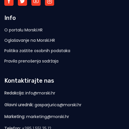
Info
O portalu Morski.HR
Oglašavanje na Morski.HR
Politika zaštite osobnih podataka
Pravila prenošenja sadržaja
Kontaktirajte nas
Redakcija:
info@morski.hr
Glavni urednik:
gasparjurica@morski.hr
Marketing:
marketing@morski.hr
Telefon:
+385 1 551 35 12