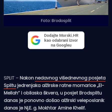
Foto: Brodosplit
SPLIT –
Nakon
nedavnog višednevnog posjeta
Splitu
jedrenjaka alžirske ratne mornarice „El-
Mellah“ i obilaska škvera, u posjet Brodsplitu
danas je ponovno došao alžirski veleposlanik
danas je Nj.E. g. Mokhtar Amine Khelif.