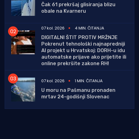
Čak 61 prekršaj glisiranja blizu
obale na Kvarneru
07 kol. 2026
4 MIN. ČITANJA
DIGITALNI ŠTIT PROTIV MRŽNJE
Pokrenut tehnološki najnapredniji
AI projekt u Hrvatskoj: DORH-u idu
automatske prijave ako prijetite ili
online prekršite zakone RH!
07 kol. 2026
1 MIN. ČITANJA
U moru na Pašmanu pronađen
mrtav 24-godišnji Slovenac