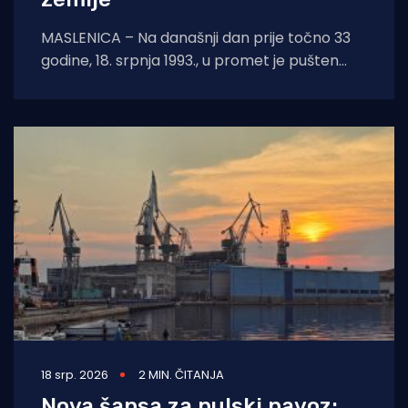
MASLENICA – Na današnji dan prije točno 33
godine, 18. srpnja 1993., u promet je pušten
legendarni pontonski most u Maslenici.
18 srp. 2026
2 MIN. ČITANJA
Nova šansa za pulski navoz: