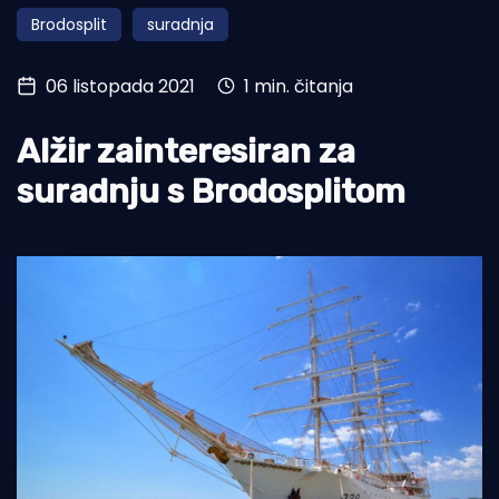
Brodosplit
suradnja
Turizam i nautika
Pomorstvo
06 listopada 2021
1 min. čitanja
Ribolov
Alžir zainteresiran za
Ekologija
suradnju s Brodosplitom
Tradicija i kultura