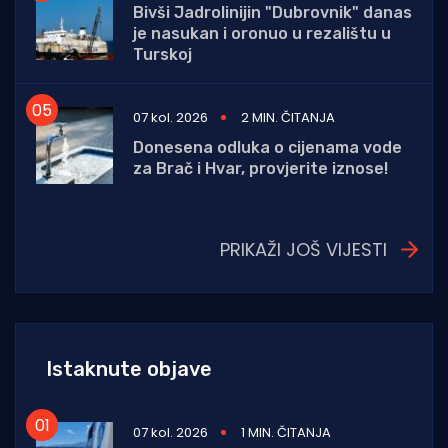
Bivši Jadrolinijin "Dubrovnik" danas
je nasukan i oronuo u rezalištu u
Turskoj
07 kol. 2026
2 MIN. ČITANJA
Donesena odluka o cijenama vode
za Brač i Hvar, provjerite iznose!
PRIKAŽI JOŠ VIJESTI
Istaknute objave
07 kol. 2026
1 MIN. ČITANJA