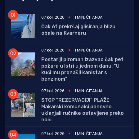
07 kol. 2026
1 MIN. ČITANJA
Čak 61 prekršaj glisiranja blizu
obale na Kvarneru
07 kol. 2026
1 MIN. ČITANJA
Postariji piroman izazvao čak pet
požara u Istri u jednom danu: "U
kući mu pronašli kanistar s
benzinom"
07 kol. 2026
1 MIN. ČITANJA
STOP "REZERVACIJI" PLAŽE
Makarski komunalci ponovno
uklanjali ručnike ostavljene preko
noći
07 kol. 2026
1 MIN. ČITANJA