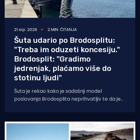
21 srp. 2026
2 MIN. ČITANJA
Šuta udario po Brodosplitu:
"Treba im oduzeti koncesiju."
Brodosplit: "Gradimo
jedrenjak, plaćamo više do
stotinu ljudi"
Šuta je rekao kako je sadašnji model
poslovanja Brodosplita neprihvatljiv te da je
zbog dugotrajnog predstečajnog postupka
grad izgubio milijune