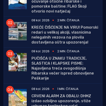
očuvanje otočne ribarske i
pomorske baštine: FLAG Škoji
otvorio novi natječaj
08 kol. 2026
2 MIN. ČITANJA
KREĆE ČIŠĆENJE NA VIRU! Pomorski
redari u velikoj akciji, vlasnicima
nelegalnih vezova na plovila
dostavljena oštra upozorenja!
08 kol. 2026
2 MIN. ČITANJA
PUČIŠĆA U ZNAKU TRADICIJE,
SLASTICA I KLAPSKE PISME:
Najavljena treća ovogodišnja
Ribarska večer ispred obnovljene
Peškarije
08 kol. 2026
1 MIN. ČITANJA
CRVENI ALARM ZA OBALU: DHMZ
izdao ozbiljno upozorenje, stiže
vrhunac toplinskog vala!