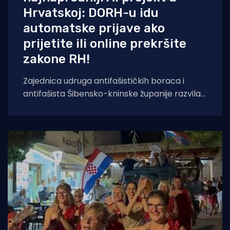
Hrvatskoj: DORH-u idu
automatske prijave ako
prijetite ili online prekršite
zakone RH!
Zajednica udruga antifašističkih boraca i
antifašista Šibensko-kninske županije razvila
je sustav temeljen na umjetnoj inteligenciji koji
će kontinuirano pratiti,