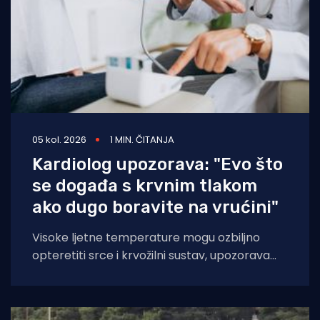
05 kol. 2026
1 MIN. ČITANJA
Kardiolog upozorava: "Evo što
se događa s krvnim tlakom
ako dugo boravite na vrućini"
Visoke ljetne temperature mogu ozbiljno
opteretiti srce i krvožilni sustav, upozorava
kardiologinja dr. Nieca Goldberg iz
zdravstvenog sustava NYU Langone