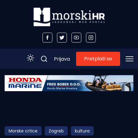
Pretplati se
Prijava
Početna
Morski plus
Morski TV
Obala
Morske crtice
Zagreb
kultura
Otoci