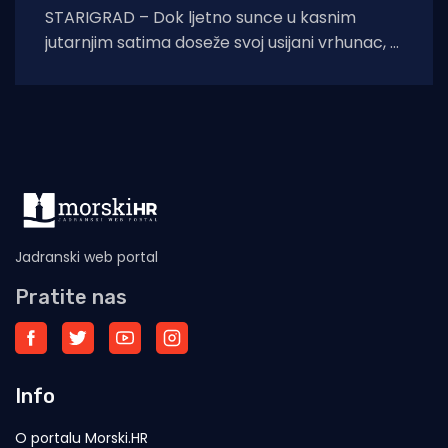
STARIGRAD – Dok ljetno sunce u kasnim
jutarnjim satima doseže svoj usijani vrhunac, a
asfalt na obalnoj prometnici prijeti da će
Jadranski web portal
Pratite nas
Info
O portalu Morski.HR