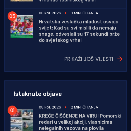
08 kol. 2026
3 MIN. ČITANJA
Hrvatska veslačka mladost osvaja
svijet: Kad su svi mislili da nemaju
snage, odveslali su 17 sekundi brže
do svjetskog vrha!
PRIKAŽI JOŠ VIJESTI
Istaknute objave
08 kol. 2026
2 MIN. ČITANJA
KREĆE ČIŠĆENJE NA VIRU! Pomorski
redari u velikoj akciji, vlasnicima
nelegalnih vezova na plovila