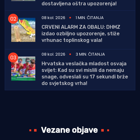
dostavljena oštra upozorenja!
08 kol. 2026
1 MIN. ČITANJA
CRVENI ALARM ZA OBALU: DHMZ
izdao ozbiljno upozorenje, stiže
vrhunac toplinskog vala!
08 kol. 2026
3 MIN. ČITANJA
Hrvatska veslačka mladost osvaja
svijet: Kad su svi mislili da nemaju
snage, odveslali su 17 sekundi brže
do svjetskog vrha!
Vezane objave