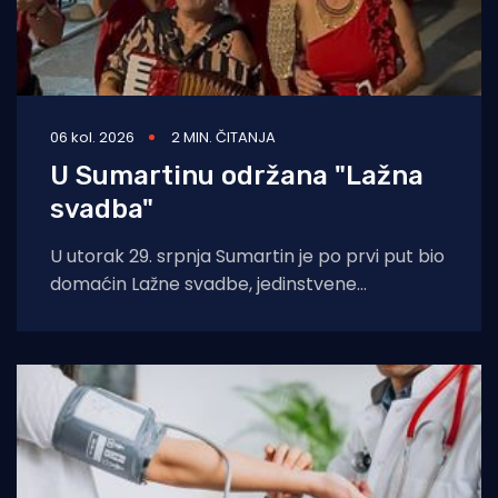
06 kol. 2026
2 MIN. ČITANJA
U Sumartinu održana "Lažna
svadba"
U utorak 29. srpnja Sumartin je po prvi put bio
domaćin Lažne svadbe, jedinstvene
manifestacije u organizaciji Udruge Sv. Martin