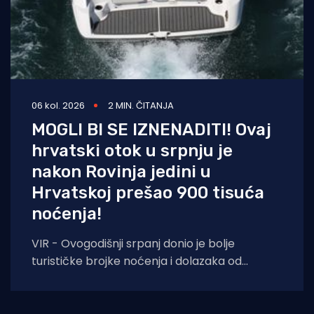
06 kol. 2026
2 MIN. ČITANJA
MOGLI BI SE IZNENADITI! Ovaj
hrvatski otok u srpnju je
nakon Rovinja jedini u
Hrvatskoj prešao 900 tisuća
noćenja!
VIR - Ovogodišnji srpanj donio je bolje
turističke brojke noćenja i dolazaka od
lanjskih: tijekom srpnja na otoku Viru
ostvareno je