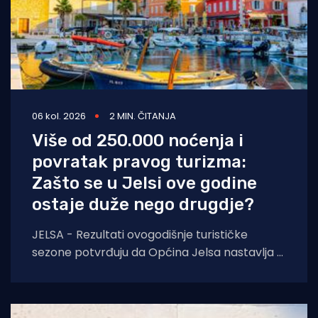
06 kol. 2026
2 MIN. ČITANJA
Više od 250.000 noćenja i
povratak pravog turizma:
Zašto se u Jelsi ove godine
ostaje duže nego drugdje?
JELSA - Rezultati ovogodišnje turističke
sezone potvrđuju da Općina Jelsa nastavlja u
pozitivnom smjeru. Do 1. kolovoza ostvarili
smo 255.585