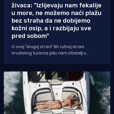
živaca: "Izlijevaju nam fekalije
u more, ne možemo naći plažu
bez straha da ne dobijemo
kožni osip, a i razbijaju sve
pred sobom"
O onoj "drugoj strani" iliti ružnoj strani
hrvatskog turizma pišu nam čitatelji s
Murtera koji, kažu, muku muče