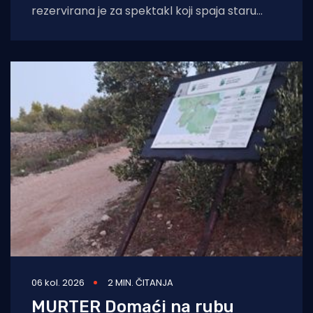
rezervirana je za spektakl koji spaja staru
tradiciju, natjecateljski duh i vrhunski provod.
U
06 kol. 2026
2 MIN. ČITANJA
MURTER Domaći na rubu