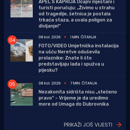
APEL S KAPRIJA Očajni mještani i
turisti poručuju: „Živimo u strahu
od tragedije, šetnica je postala
trkaća staza, a uvala poligon za
divljanje!“
08 kol. 2026
1 MIN. ČITANJA
FOTO/VIDEO Umjetnička instalacija
na ušću Neretve oduševila
prolaznike: Znate li što
predstavljaju lađa i spužva u
pijesku?
08 kol. 2026
7 MIN. ČITANJA
Nezakonita sidrišta nisu „stečeno
pravo“ – Vrijeme je da uredimo
more od Umaga do Dubrovnika
PRIKAŽI JOŠ VIJESTI