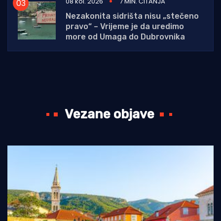
08 kol. 2026
7 MIN. ČITANJA
Nezakonita sidrišta nisu „stečeno
pravo“ – Vrijeme je da uredimo
more od Umaga do Dubrovnika
Vezane objave