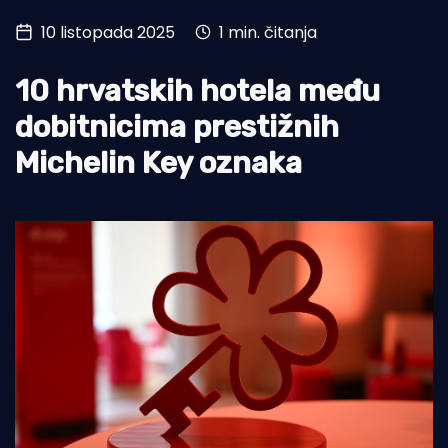
10 listopada 2025
1 min. čitanja
Turizam i nautika
Pomorstvo
10 hrvatskih hotela među
Ribolov
dobitnicima prestižnih
Michelin Key oznaka
Ekologija
Tradicija i kultura