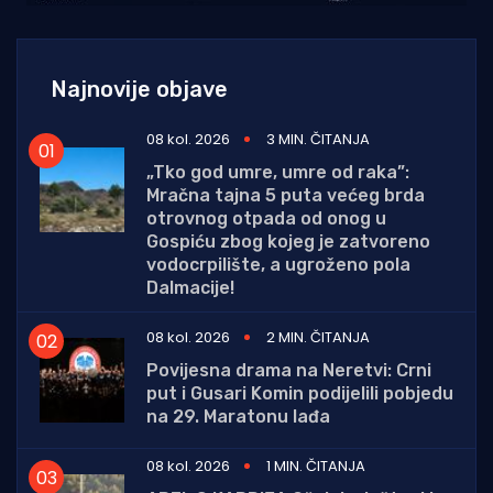
Najnovije objave
08 kol. 2026
3 MIN. ČITANJA
„Tko god umre, umre od raka”:
Mračna tajna 5 puta većeg brda
otrovnog otpada od onog u
Gospiću zbog kojeg je zatvoreno
vodocrpilište, a ugroženo pola
Dalmacije!
08 kol. 2026
2 MIN. ČITANJA
Povijesna drama na Neretvi: Crni
put i Gusari Komin podijelili pobjedu
na 29. Maratonu lađa
08 kol. 2026
1 MIN. ČITANJA