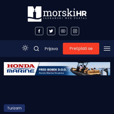
Pretplati se
Prijava
Početna
Morski plus
Morski TV
Obala
Turizam
Otoci