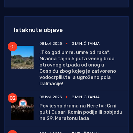
Istaknute objave
08 kol. 2026
3 MIN. ČITANJA
„Tko god umre, umre od raka”:
Mračna tajna 5 puta većeg brda
otrovnog otpada od onog u
Gospiću zbog kojeg je zatvoreno
vodocrpilište, a ugroženo pola
Dalmacije!
08 kol. 2026
2 MIN. ČITANJA
Povijesna drama na Neretvi: Crni
put i Gusari Komin podijelili pobjedu
na 29. Maratonu lađa