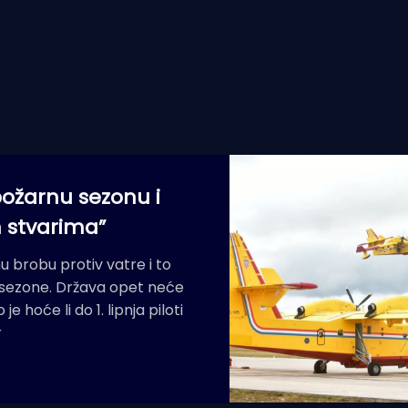
požarnu sezonu i
m stvarima”
 brobu protiv vatre i to
 sezone. Država opet neće
e hoće li do 1. lipnja piloti
r