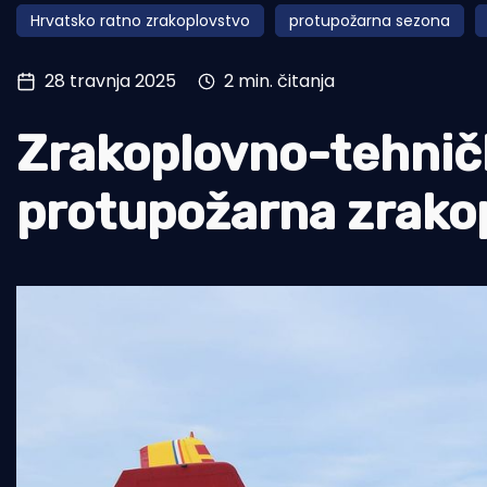
Hrvatsko ratno zrakoplovstvo
protupožarna sezona
Pomorstvo
Ribolov
28 travnja 2025
2 min. čitanja
Ekologija
Zrakoplovno-tehničk
Tradicija i kultura
protupožarna zrako