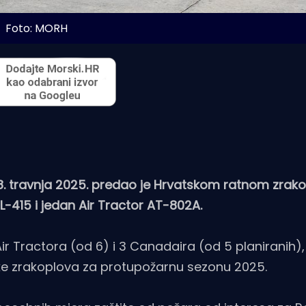
Foto: MORH
28. travnja 2025. predao je Hrvatskom ratnom zrak
-415 i jedan Air Tractor AT-802A.
r Tractora (od 6) i 3 Canadaira (od 5 planiranih),
e zrakoplova za protupožarnu sezonu 2025.