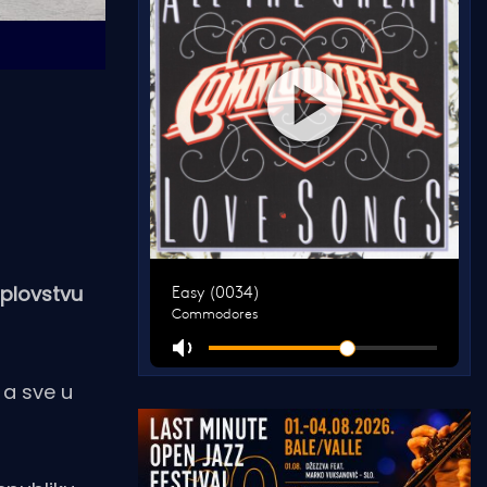
oplovstvu
 a sve u