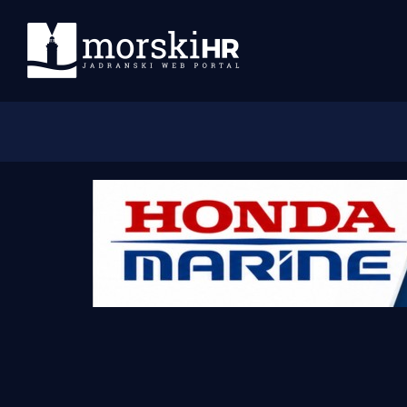
Početna
Morski plus
Morski TV
Obala
Otoci
Turizam i nautika