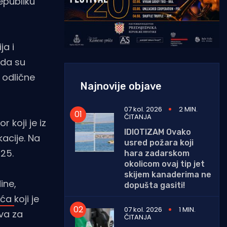
epubliku
ja i
rda su
 odlične
Najnovije objave
07 kol. 2026
2 MIN.
ČITANJA
 koji je iz
IDIOTIZAM Ovako
acije. Na
usred požara koji
025.
hara zadarskom
okolicom ovaj tip jet
skijem kanaderima ne
ine,
dopušta gasiti!
šića
koji je
07 kol. 2026
1 MIN.
va za
ČITANJA