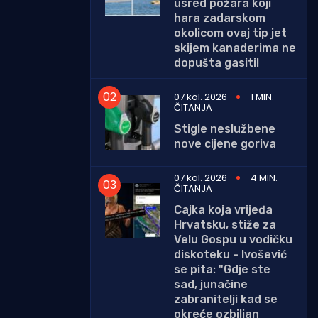
usred požara koji
hara zadarskom
okolicom ovaj tip jet
skijem kanaderima ne
dopušta gasiti!
07 kol. 2026
1 MIN.
ČITANJA
Stigle neslužbene
nove cijene goriva
07 kol. 2026
4 MIN.
ČITANJA
Cajka koja vrijeđa
Hrvatsku, stiže za
Velu Gospu u vodičku
diskoteku - Ivošević
se pita: "Gdje ste
sad, junačine
zabranitelji kad se
okreće ozbiljan