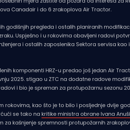
sebnih mjera zaštite od požara od interesa za R
lova Canadair i do 6 zrakoplova Air Tractor.
 godišnjih pregleda i ostalih planiranih modifikaci
 zraku. Uspješno i u rokovima obavljeni radovi potv
ženjera i ostalih zaposlenika Sektora servisa kao i
nih komponenti HRZ-u predao još jedan Air Tractor
avnju 2025. stigao u ZTC na dodatne radove modifik
i radovi i bio je spreman za protupožarnu sezonu 2
okovima, kao što je to bilo i posljednje dvije god
rćući se tako na
kritike ministra obrane Ivana Anu
m za kašnjenje spremnosti protupožarnih zrakoplo