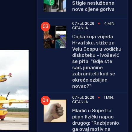
Stigle neslužbene
nove cijene goriva
07 kol. 2026
4 MIN.
ČITANJA
Cajka koja vrijeđa
Hrvatsku, stiže za
Velu Gospu u vodičku
diskoteku - Ivošević
se pita: "Gdje ste
sad, junačine
zabranitelji kad se
okreće ozbiljan
novac?"
07 kol. 2026
1 MIN.
ČITANJA
Mladić u Supetru
pijan fizički napao
drugog: "Razbjesnio
ga ovaj motiv na