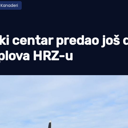
Kanaderi
i centar predao još 
plova HRZ-u