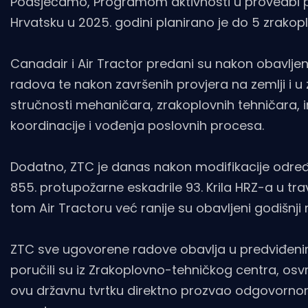
Podsjećamo, Programom aktivnosti u provedbi po
Hrvatsku u 2025. godini planirano je do 5 zrakop
Canadair i Air Tractor predani su nakon obavljenih
radova te nakon završenih provjera na zemlji i u
stručnosti mehaničara, zrakoplovnih tehničara, in
koordinacije i vođenja poslovnih procesa.
Dodatno, ZTC je danas nakon modifikacije određe
855. protupožarne eskadrile 93. Krila HRZ-a u tr
tom Air Tractoru već ranije su obavljeni godišnj
ZTC sve ugovorene radove obavlja u predviđenim r
poručili su iz Zrakoplovno-tehničkog centra, osv
ovu državnu tvrtku direktno prozvao odgovorno