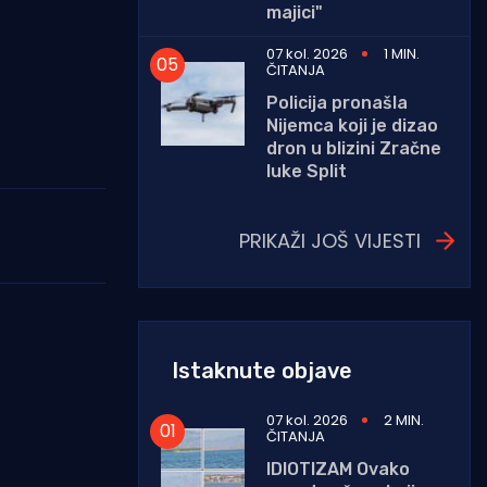
majici"
07 kol. 2026
1 MIN.
ČITANJA
Policija pronašla
Nijemca koji je dizao
dron u blizini Zračne
luke Split
PRIKAŽI JOŠ VIJESTI
Istaknute objave
07 kol. 2026
2 MIN.
ČITANJA
IDIOTIZAM Ovako