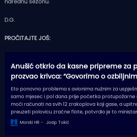
narednu sezonu.
D.G.
PROČITAJTE JOŠ:
Anušić otkrio da kasne pripreme za 
prozvao krivca: “Govorimo o ozbiljni
Eto ponovno problema s avionima nužnim za uspješnu
samo mjesec i pol dana prije početka protupožarne
moći računati na svih 12 zrakoplova koji gase, a upitno j
preuzeti polovicu zračne flote, potvrdio je to minista
Morski HR
Josip Tokić