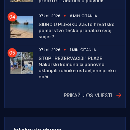
preokret Lađarica u plavom!
07 kol. 2026
6 MIN. ČITANJA
SIDRO U PIJESKU Zašto hrvatsko
pomorstvo teško pronalazi svoj
smjer?
07 kol. 2026
1 MIN. ČITANJA
STOP "REZERVACIJI" PLAŽE
Makarski komunalci ponovno
uklanjali ručnike ostavljene preko
noći
PRIKAŽI JOŠ VIJESTI