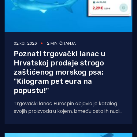
02 kol. 2026
2 MIN. ČITANJA
Poznati trgovački lanac u
Hrvatskoj prodaje strogo
zaštićenog morskog psa:
"Kilogram pet eura na
popustu!"
Trgovački lanac Eurospin objavio je katalog
svojih proizvoda u kojem, između ostalih nudi
filete morskog psa modrulja, koji je u