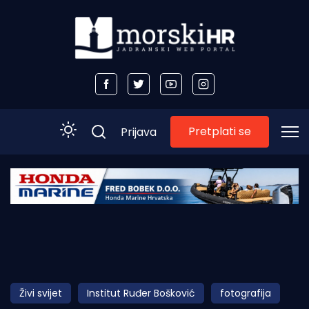
Pretplati se
Prijava
Početna
Morski plus
Morski TV
Obala
Živi svijet
Institut Ruđer Bošković
fotografija
Otoci