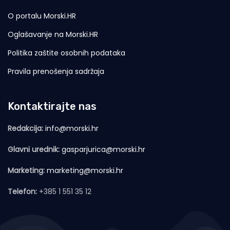
O portalu Morski.HR
Oglašavanje na Morski.HR
Politika zaštite osobnih podataka
Pravila prenošenja sadržaja
Kontaktirajte nas
Redakcija:
info@morski.hr
Glavni urednik:
gasparjurica@morski.hr
Marketing:
marketing@morski.hr
Telefon:
+385 1 551 35 12