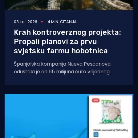
03 kol. 2026
4 MIN. ČITANJA
Krah kontroverznog projekta:
Propali planovi za prvu
svjetsku farmu hobotnica
Španjolska kompanija Nueva Pescanova
odustala je od 65 milijuna eura vrijednog
projekta na Kanarskim otocima. Odluka
dolazi nakon petogodišnje pravne