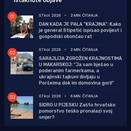
Istaknute objave
07 kol. 2026
3 MIN. ČITANJA
DAN KADA JE PALA "KRAJINA": Kako
je general Stipetić ispisao povijest i
gospodski okončao rat
07 kol. 2026
2 MIN. ČITANJA
SARAJLIJA ZGROŽEN KRAJNOSTIMA
U MAKARSKOJ: "Ja sam bježao u
poderanim farmerkama, a
ukrajinski tajkuni divljaju u
Poršeima dok im domovina gori!"
07 kol. 2026
6 MIN. ČITANJA
SIDRO U PIJESKU Zašto hrvatsko
pomorstvo teško pronalazi svoj
smjer?