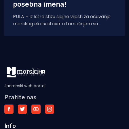
posebna imena!
PULA – Iz Istre stižu sjajne vijesti za očuvanje
morskog ekosustava: u tamošnjem su
akvatoriju otkrivena još dva živa primjerka
kritično
Jadranski web portal
Pratite nas
Info