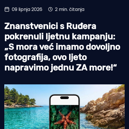
09 lipnja 2026
2 min. čitanja
Turizam i nautika
Pomorstvo
Znanstvenici s Ruđera
Ribolov
pokrenuli ljetnu kampanju:
„S mora već imamo dovoljno
Ekologija
fotografija, ovo ljeto
Tradicija i kultura
napravimo jednu ZA more!“