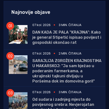
Najnovije objave
07 kol. 2026
3 MIN. ČITANJA
DAN KADA JE PALA "KRAJINA": Kako
je general Stipetić ispisao povijest i
gospodski okončao rat
07 kol. 2026
2 MIN. ČITANJA
SARAJLIJA ZGROŽEN KRAJNOSTIMA
U MAKARSKOJ: "Ja sam bježao u
poderanim farmerkama, a
ukrajinski tajkuni divljaju u
Poršeima dok im domovina gori!"
07 kol. 2026
3 MIN. ČITANJA
Od sudara i zadnjeg mjesta do
povijesnog srebra: Nevjerojatan