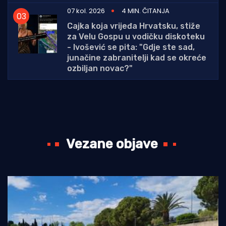
07 kol. 2026
4 MIN. ČITANJA
Cajka koja vrijeđa Hrvatsku, stiže
za Velu Gospu u vodičku diskoteku
- Ivošević se pita: "Gdje ste sad,
junačine zabranitelji kad se okreće
ozbiljan novac?"
Vezane objave