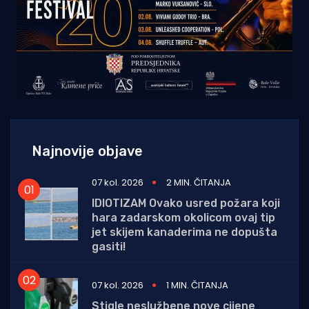
Najnovije objave
07 kol. 2026
2 MIN. ČITANJA
IDIOTIZAM Ovako usred požara koji
hara zadarskom okolicom ovaj tip
jet skijem kanaderima ne dopušta
gasiti!
07 kol. 2026
1 MIN. ČITANJA
Stigle neslužbene nove cijene