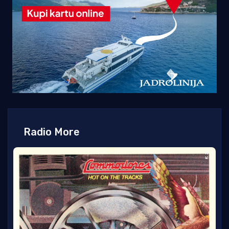
Radio More