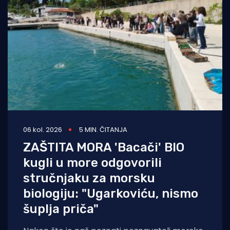
06 kol. 2026
5 MIN. ČITANJA
ZAŠTITA MORA 'Bacači' BIO
kugli u more odgovorili
stručnjaku za morsku
biologiju: "Ugarkoviću, nismo
šuplja priča"