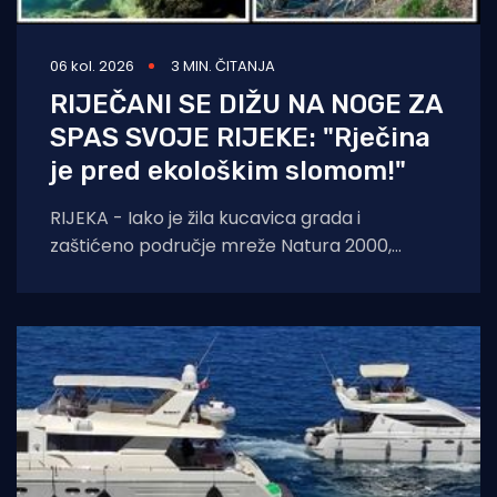
06 kol. 2026
3 MIN. ČITANJA
RIJEČANI SE DIŽU NA NOGE ZA
SPAS SVOJE RIJEKE: "Rječina
je pred ekološkim slomom!"
RIJEKA - Iako je žila kucavica grada i
zaštićeno područje mreže Natura 2000,
Rječina se sustavno uništava i pretvara u
odvodni