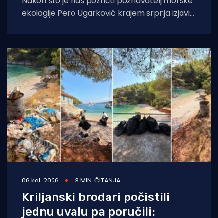
Nakon što je naš poznati poznavatelj morske
ekologije Pero Ugarković krajem srpnja izjavio
kako je bacanje biokugli u more "
06 kol. 2026
3 MIN. ČITANJA
Kriljanski brodari počistili
jednu uvalu pa poručili: