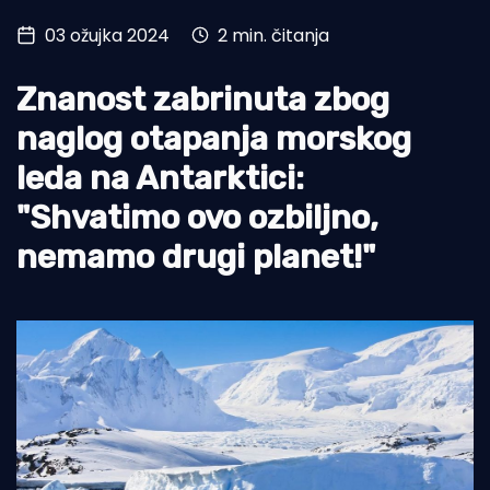
03 ožujka 2024
2 min. čitanja
Turizam i nautika
Pomorstvo
Znanost zabrinuta zbog
Ribolov
naglog otapanja morskog
leda na Antarktici:
Ekologija
"Shvatimo ovo ozbiljno,
Tradicija i kultura
nemamo drugi planet!"