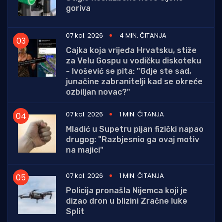
goriva
07 kol. 2026
4 MIN. ČITANJA
Cajka koja vrijeđa Hrvatsku, stiže
za Velu Gospu u vodičku diskoteku
- Ivošević se pita: "Gdje ste sad,
junačine zabranitelji kad se okreće
ozbiljan novac?"
07 kol. 2026
1 MIN. ČITANJA
Mladić u Supetru pijan fizički napao
drugog: "Razbjesnio ga ovaj motiv
na majici"
07 kol. 2026
1 MIN. ČITANJA
Policija pronašla Nijemca koji je
dizao dron u blizini Zračne luke
Split