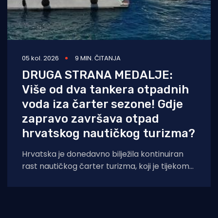
05 kol. 2026
9 MIN. ČITANJA
DRUGA STRANA MEDALJE:
Više od dva tankera otpadnih
voda iza čarter sezone! Gdje
zapravo završava otpad
hrvatskog nautičkog turizma?
Hrvatska je donedavno bilježila kontinuiran
rast nautičkog čarter turizma, koji je tijekom
2025. godine (siječanj–studeni) prema
podacima Ministarstva pomorstva,