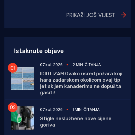
PRIKAŽI JOŠ VIJESTI
Istaknute objave
07 kol. 2026
2 MIN. ČITANJA
IDIOTIZAM Ovako usred požara koji
hara zadarskom okolicom ovaj tip
jet skijem kanaderima ne dopušta
gasiti!
07 kol. 2026
1 MIN. ČITANJA
Stigle neslužbene nove cijene
goriva