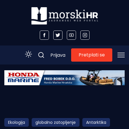
Pretplati se
Prijava
Početna
Morski plus
Morski TV
Obala
Ekologija
globalno zatopljenje
Antarktika
Otoci