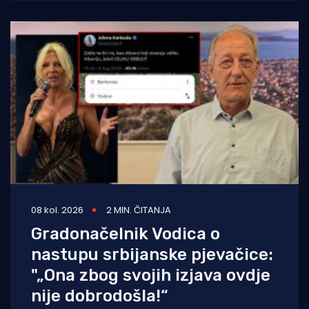
zrakoplovstva poletjela je u subotu,
08 kol. 2026
2 MIN. ČITANJA
Gradonačelnik Vodica o
nastupu srbijanske pjevačice:
"„Ona zbog svojih izjava ovdje
nije dobrodošla!“