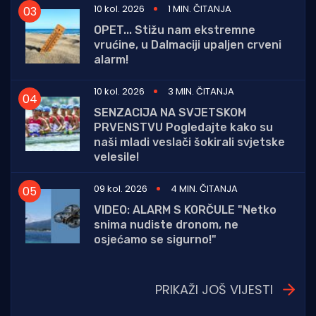
10 kol. 2026
1 MIN. ČITANJA
OPET... Stižu nam ekstremne
vrućine, u Dalmaciji upaljen crveni
alarm!
10 kol. 2026
3 MIN. ČITANJA
SENZACIJA NA SVJETSKOM
PRVENSTVU Pogledajte kako su
naši mladi veslači šokirali svjetske
velesile!
09 kol. 2026
4 MIN. ČITANJA
VIDEO: ALARM S KORČULE "Netko
snima nudiste dronom, ne
osjećamo se sigurno!"
PRIKAŽI JOŠ VIJESTI