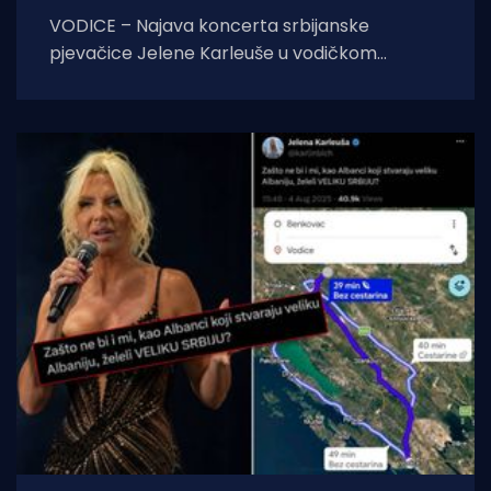
VODICE – Najava koncerta srbijanske
pjevačice Jelene Karleuše u vodičkom
noćnom klubu "Hacienda", zakazanog za 15.
kolovoza, na blagdan