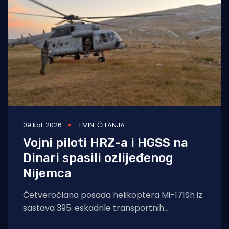
09 kol. 2026
1 MIN. ČITANJA
Vojni piloti HRZ-a i HGSS na
Dinari spasili ozlijeđenog
Nijemca
Četveročlana posada helikoptera Mi-171Sh iz
sastava 395. eskadrile transportnih
helikoptera 93. krila Hrvatskog ratnog