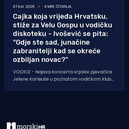
07 kol. 2026
4 MIN. ČITANJA
Cajka koja vrijeđa Hrvatsku,
stiže za Velu Gospu u vodičku
diskoteku - Ivošević se pita:
"Gdje ste sad, junačine
zabranitelji kad se okreće
ozbiljan novac?"
VODICE - Najava koncerta srpske pjevačice
Jelene Karleuše u poznatom vodičkom klubu
"Hacienda" podigla je veliku prašinu na
domaćoj