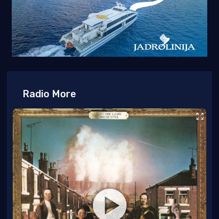
Radio More