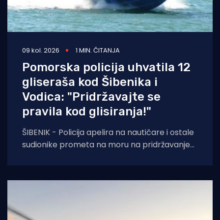
09 kol. 2026
1 MIN. ČITANJA
Pomorska policija uhvatila 12
gliseraša kod Šibenika i
Vodica: "Pridržavajte se
pravila kod glisiranja!"
ŠIBENIK - Policija apelira na nautičare i ostale
sudionike prometa na moru na pridržavanje
odredbi ne samo Pomorskog zakonika, već i