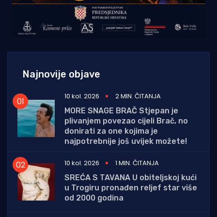
Najnovije objave
10 kol. 2026
2 MIN. ČITANJA
MORE SNAGE BRAČ Stjepan je
plivanjem povezao cijeli Brač, no
donirati za one kojima je
najpotrebnije još uvijek možete!
10 kol. 2026
1 MIN. ČITANJA
SREĆA S TAVANA U obiteljskoj kući
u Trogiru pronađen reljef star više
od 2000 godina