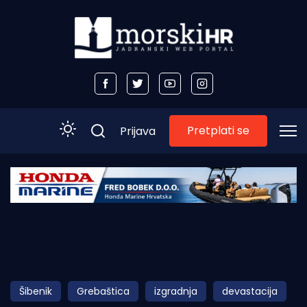
Pretplati se
Prijava
Početna
Morski plus
Morski TV
Obala
Šibenik
Grebaštica
izgradnja
devastacija
Otoci