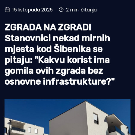
15 listopada 2025
2 min. čitanja
Turizam i nautika
Pomorstvo
ZGRADA NA ZGRADI
Ribolov
Stanovnici nekad mirnih
mjesta kod Šibenika se
Ekologija
pitaju: "Kakvu korist ima
Tradicija i kultura
gomila ovih zgrada bez
osnovne infrastrukture?"