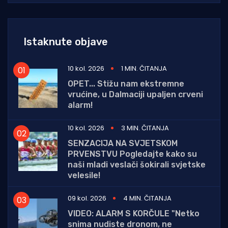
Istaknute objave
10 kol. 2026
1 MIN. ČITANJA
OPET... Stižu nam ekstremne
vrućine, u Dalmaciji upaljen crveni
alarm!
10 kol. 2026
3 MIN. ČITANJA
SENZACIJA NA SVJETSKOM
PRVENSTVU Pogledajte kako su
naši mladi veslači šokirali svjetske
velesile!
09 kol. 2026
4 MIN. ČITANJA
VIDEO: ALARM S KORČULE "Netko
snima nudiste dronom, ne