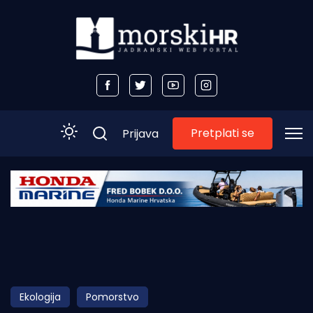
Pretplati se
Prijava
Početna
Morski plus
Morski TV
Obala
Ekologija
Pomorstvo
Otoci