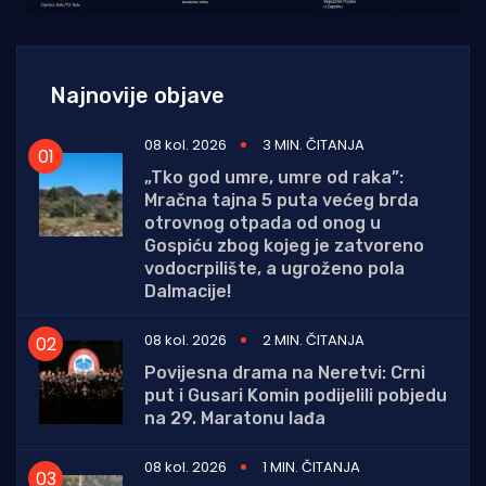
Najnovije objave
08 kol. 2026
3 MIN. ČITANJA
„Tko god umre, umre od raka”:
Mračna tajna 5 puta većeg brda
otrovnog otpada od onog u
Gospiću zbog kojeg je zatvoreno
vodocrpilište, a ugroženo pola
Dalmacije!
08 kol. 2026
2 MIN. ČITANJA
Povijesna drama na Neretvi: Crni
put i Gusari Komin podijelili pobjedu
na 29. Maratonu lađa
08 kol. 2026
1 MIN. ČITANJA