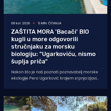
06 kol. 2026
5 MIN. ČITANJA
ZAŠTITA MORA 'Bacači' BIO
kugli u more odgovorili
stručnjaku za morsku
biologiju: "Ugarkoviću, nismo
šuplja priča"
Nakon što je naš poznati poznavatelj morske
ekologije Pero Ugarković krajem srpnja izjavio
kako je bacanje biokugli u more "