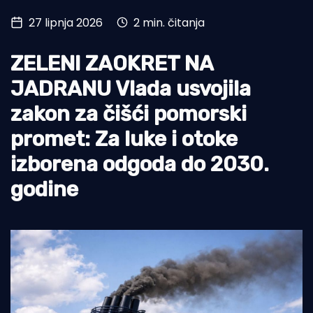
27 lipnja 2026
2 min. čitanja
Turizam i nautika
Pomorstvo
ZELENI ZAOKRET NA
Ribolov
JADRANU Vlada usvojila
zakon za čišći pomorski
Ekologija
promet: Za luke i otoke
Tradicija i kultura
izborena odgoda do 2030.
godine