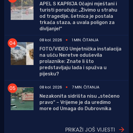
APEL S KAPRIJA Očajni mještani i
turisti poručuju: „Živimo u strahu
od tragedije, šetnica je postala
trkaća staza, a uvala poligon za
divljanje!“
08 kol. 2026
1 MIN. ČITANJA
FOTO/VIDEO Umjetnička instalacija
na ušću Neretve oduševila
prolaznike: Znate li što
predstavljaju lađa i spužva u
pijesku?
08 kol. 2026
7 MIN. ČITANJA
Nezakonita sidrišta nisu „stečeno
pravo“ – Vrijeme je da uredimo
more od Umaga do Dubrovnika
PRIKAŽI JOŠ VIJESTI