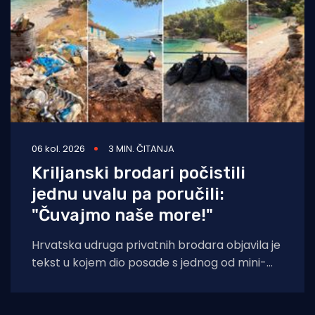
06 kol. 2026
3 MIN. ČITANJA
Kriljanski brodari počistili
jednu uvalu pa poručili:
"Čuvajmo naše more!"
Hrvatska udruga privatnih brodara objavila je
tekst u kojem dio posade s jednog od mini-
kruzera čisti jednu od uvala