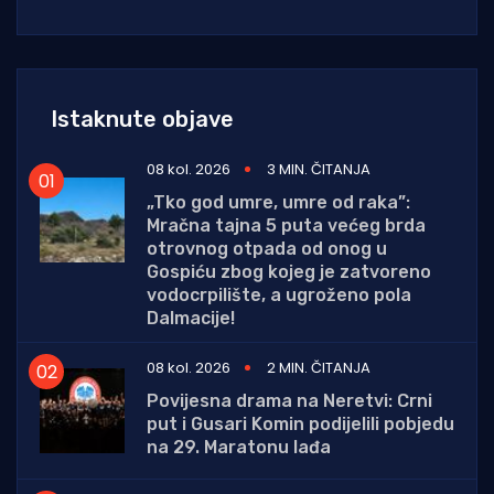
Istaknute objave
08 kol. 2026
3 MIN. ČITANJA
„Tko god umre, umre od raka”:
Mračna tajna 5 puta većeg brda
otrovnog otpada od onog u
Gospiću zbog kojeg je zatvoreno
vodocrpilište, a ugroženo pola
Dalmacije!
08 kol. 2026
2 MIN. ČITANJA
Povijesna drama na Neretvi: Crni
put i Gusari Komin podijelili pobjedu
na 29. Maratonu lađa