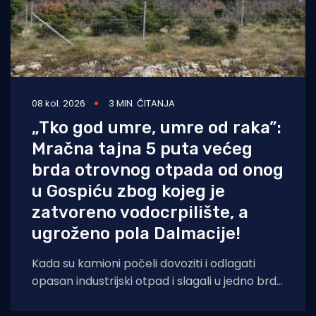
08 kol. 2026
3 MIN. ČITANJA
„Tko god umre, umre od raka”:
Mračna tajna 5 puta većeg
brda otrovnog otpada od onog
u Gospiću zbog kojeg je
zatvoreno vodocrpilište, a
ugroženo pola Dalmacije!
Kada su kamioni počeli dovoziti i odlagati
opasan industrijski otpad i slagali u jedno brdo
ljudima odmah pokraj kuća, sve