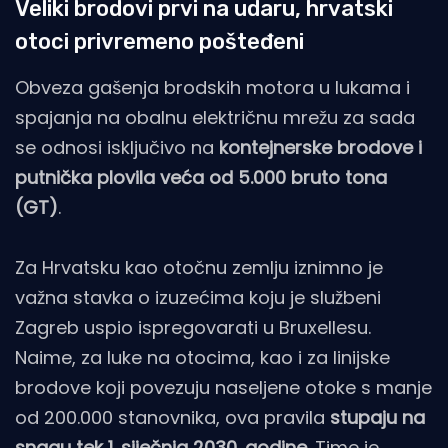
Veliki brodovi prvi na udaru, hrvatski
otoci privremeno pošteđeni
Obveza gašenja brodskih motora u lukama i
spajanja na obalnu električnu mrežu za sada
se odnosi isključivo na
kontejnerske brodove i
putnička plovila veća od 5.000 bruto tona
(GT)
.
Za Hrvatsku kao otočnu zemlju iznimno je
važna stavka o izuzećima koju je službeni
Zagreb uspio ispregovarati u Bruxellesu.
Naime, za luke na otocima, kao i za linijske
brodove koji povezuju naseljene otoke s manje
od 200.000 stanovnika, ova pravila
stupaju na
snagu tek 1. siječnja 2030. godine
. Time je