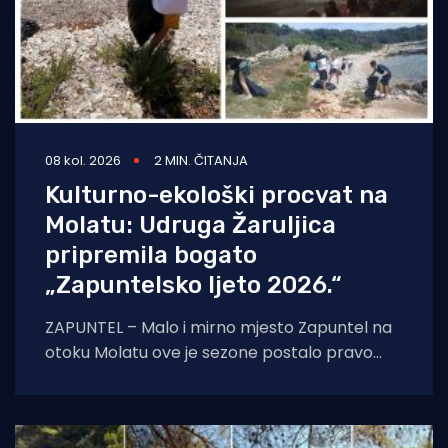
08 kol. 2026
2 MIN. ČITANJA
Kulturno-ekološki procvat na
Molatu: Udruga Žaruljica
pripremila bogato
„Zapuntelsko ljeto 2026.“
ZAPUNTEL – Malo i mirno mjesto Zapuntel na
otoku Molatu ove je sezone postalo pravo
kulturno i edukativno središte otoka
zahvaljujući