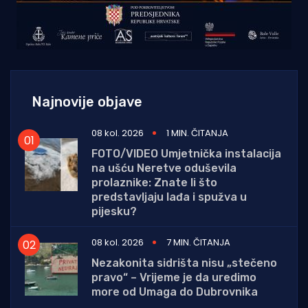
Najnovije objave
08 kol. 2026
1 MIN. ČITANJA
FOTO/VIDEO Umjetnička instalacija
na ušću Neretve oduševila
prolaznike: Znate li što
predstavljaju lađa i spužva u
pijesku?
08 kol. 2026
7 MIN. ČITANJA
Nezakonita sidrišta nisu „stečeno
pravo“ – Vrijeme je da uredimo
more od Umaga do Dubrovnika