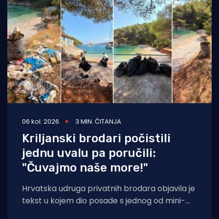
06 kol. 2026
3 MIN. ČITANJA
Kriljanski brodari počistili
jednu uvalu pa poručili:
"Čuvajmo naše more!"
Hrvatska udruga privatnih brodara objavila je
tekst u kojem dio posade s jednog od mini-
kruzera čisti jednu od uvala