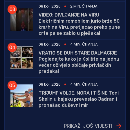
08 kol. 2026
2 MIN. ČITANJA
VIDEO: DIVLJANJE NA VIRU
Električnim romobilom jurio brže 50
km/h na Viru, pretjecao preko pune
crte pa se zabio u pješaka!
08 kol. 2026
4 MIN. ČITANJA
VRATIO SE DUH STARE DALMACIJE
Pogledajte kako je Kolište na jednu
večer oživjelo običaje privlačkih
predaka!
08 kol. 2026
4 MIN. ČITANJA
TRIJUMF VOLJE, MORA I TIŠINE Toni
Skelin u kajaku preveslao Jadran i
pronašao duševni mir
PRIKAŽI JOŠ VIJESTI