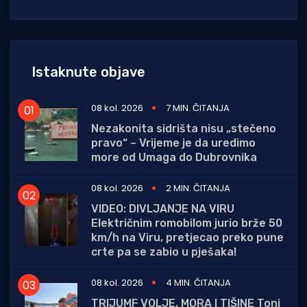
Istaknute objave
08 kol. 2026
7 MIN. ČITANJA
Nezakonita sidrišta nisu „stečeno
pravo“ – Vrijeme je da uredimo
more od Umaga do Dubrovnika
08 kol. 2026
2 MIN. ČITANJA
VIDEO: DIVLJANJE NA VIRU
Električnim romobilom jurio brže 50
km/h na Viru, pretjecao preko pune
crte pa se zabio u pješaka!
08 kol. 2026
4 MIN. ČITANJA
TRIJUMF VOLJE, MORA I TIŠINE Toni