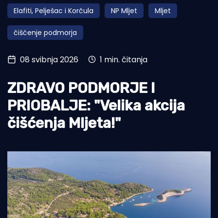
Elafiti, Pelješac i Korčula
NP Mljet
Mljet
Turizam i nautika
čišćenje podmorja
Pomorstvo
Ribolov
08 svibnja 2026
1 min. čitanja
Ekologija
ZDRAVO PODMORJE I
Tradicija i kultura
PRIOBALJE: "Velika akcija
čišćenja Mljeta!"