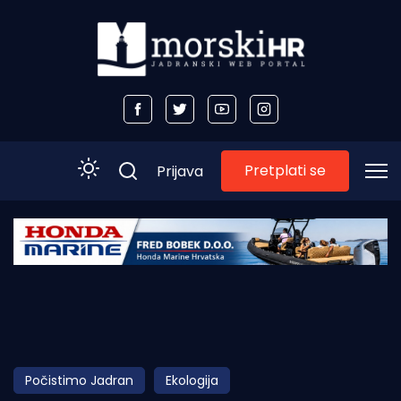
Pretplati se
Prijava
Početna
Morski plus
Morski TV
Obala
Počistimo Jadran
Ekologija
Otoci