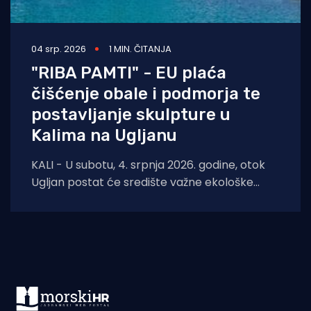
04 srp. 2026
1 MIN. ČITANJA
"RIBA PAMTI" - EU plaća
čišćenje obale i podmorja te
postavljanje skulpture u
Kalima na Ugljanu
KALI - U subotu, 4. srpnja 2026. godine, otok
Ugljan postat će središte važne ekološke
inicijative. U sklopu projekta „Riba pamti