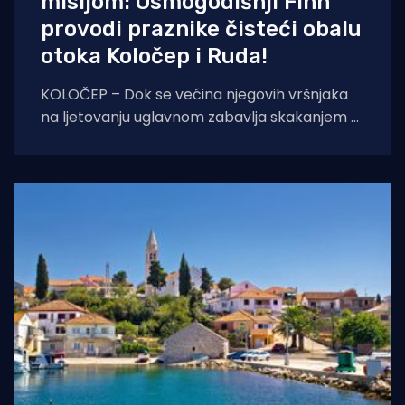
misijom: Osmogodišnji Finn
provodi praznike čisteći obalu
otoka Koločep i Ruda!
KOLOČEP – Dok se većina njegovih vršnjaka
na ljetovanju uglavnom zabavlja skakanjem u
more i uživanjem u sladoledu, osmogodišnji
dječak Finn