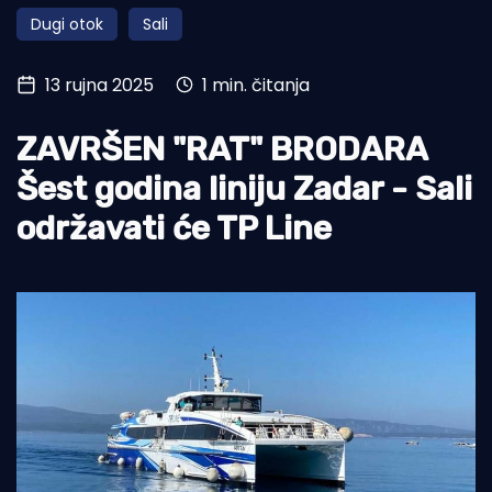
Dugi otok
Sali
Turizam i nautika
Pomorstvo
13 rujna 2025
1 min. čitanja
Ribolov
ZAVRŠEN "RAT" BRODARA
Ekologija
Šest godina liniju Zadar - Sali
Tradicija i kultura
održavati će TP Line