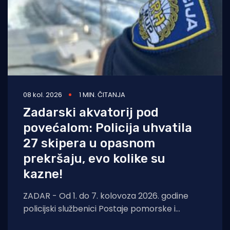
08 kol. 2026
1 MIN. ČITANJA
Zadarski akvatorij pod
povećalom: Policija uhvatila
27 skipera u opasnom
prekršaju, evo kolike su
kazne!
ZADAR - Od 1. do 7. kolovoza 2026. godine
policijski službenici Postaje pomorske i
aerodromske policije Zadar nastavili su s