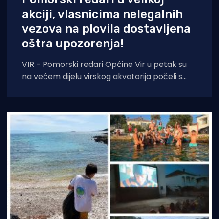
akciji, vlasnicima nelegalnih
vezova na plovila dostavljena
oštra upozorenja!
VIR - Pomorski redari Općine Vir u petak su
na većem dijelu virskog akvatorija počeli s
prvom fazom akcije uklanjanja nelegalnih