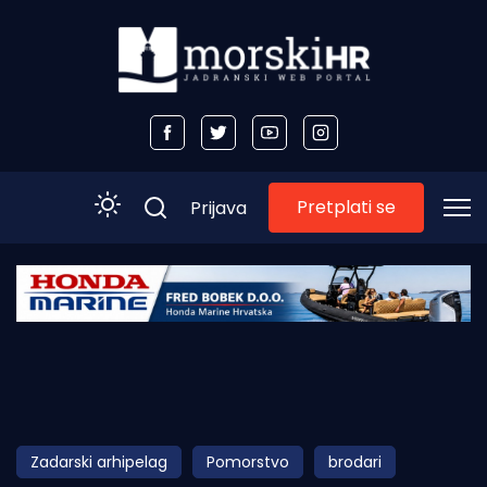
Pretplati se
Prijava
Početna
Morski plus
Morski TV
Obala
Zadarski arhipelag
Pomorstvo
brodari
Otoci