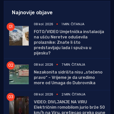
Najnovije objave
08 kol. 2026
1 MIN. ČITANJA
FOTO/VIDEO Umjetnička instalacija
na ušću Neretve oduševila
prolaznike: Znate li što
predstavljaju lađa i spužva u
pijesku?
08 kol. 2026
7 MIN. ČITANJA
Nezakonita sidrišta nisu „stečeno
pravo“ – Vrijeme je da uredimo
more od Umaga do Dubrovnika
08 kol. 2026
2 MIN. ČITANJA
VIDEO: DIVLJANJE NA VIRU
Električnim romobilom jurio brže 50
km/h na Viru, pretjecao preko pune