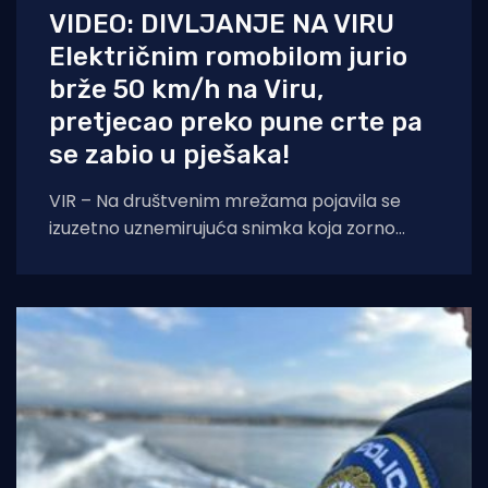
VIDEO: DIVLJANJE NA VIRU
Električnim romobilom jurio
brže 50 km/h na Viru,
pretjecao preko pune crte pa
se zabio u pješaka!
VIR – Na društvenim mrežama pojavila se
izuzetno uznemirujuća snimka koja zorno
prikazuje sav užas i neodgovornost pojedinih
vozača električnih romobila.