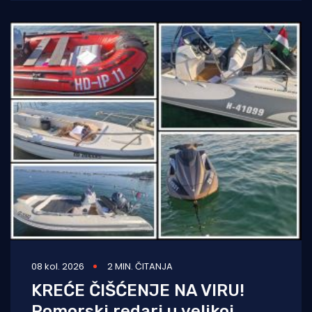
pojačanim
08 kol. 2026
2 MIN. ČITANJA
KREĆE ČIŠĆENJE NA VIRU!
Pomorski redari u velikoj