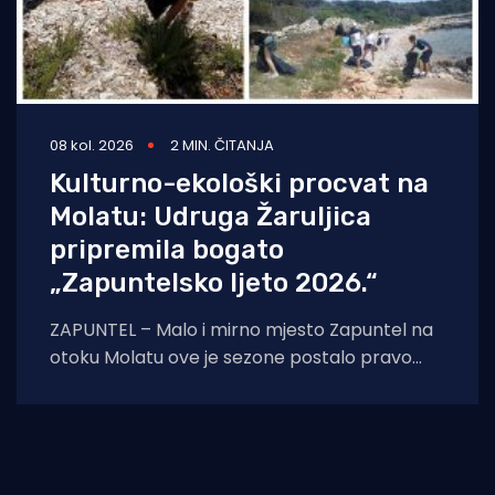
08 kol. 2026
2 MIN. ČITANJA
Kulturno-ekološki procvat na
Molatu: Udruga Žaruljica
pripremila bogato
„Zapuntelsko ljeto 2026.“
ZAPUNTEL – Malo i mirno mjesto Zapuntel na
otoku Molatu ove je sezone postalo pravo
kulturno i edukativno središte otoka
zahvaljujući