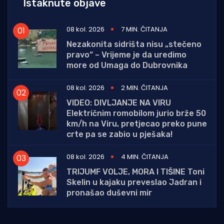
Istaknute objave
08 kol. 2026
7 MIN. ČITANJA
Nezakonita sidrišta nisu „stečeno
pravo“ – Vrijeme je da uredimo
more od Umaga do Dubrovnika
08 kol. 2026
2 MIN. ČITANJA
VIDEO: DIVLJANJE NA VIRU
Električnim romobilom jurio brže 50
km/h na Viru, pretjecao preko pune
crte pa se zabio u pješaka!
08 kol. 2026
4 MIN. ČITANJA
TRIJUMF VOLJE, MORA I TIŠINE Toni
Skelin u kajaku preveslao Jadran i
pronašao duševni mir