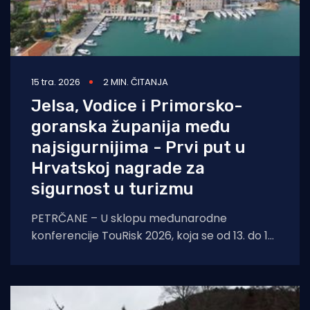
15 tra. 2026
2 MIN. ČITANJA
Jelsa, Vodice i Primorsko-
goranska županija među
najsigurnijima - Prvi put u
Hrvatskoj nagrade za
sigurnost u turizmu
PETRČANE – U sklopu međunarodne
konferencije TouRisk 2026, koja se od 13. do 15.
travnja održava u Petrčanima kraj Zadra,
jučer