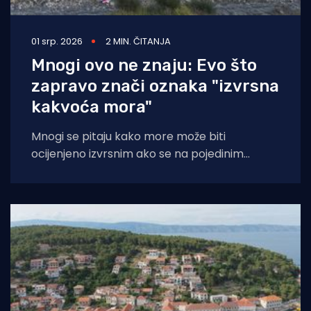
01 srp. 2026
2 MIN. ČITANJA
Mnogi ovo ne znaju: Evo što
zapravo znači oznaka "izvrsna
kakvoća mora"
Mnogi se pitaju kako more može biti
ocijenjeno izvrsnim ako se na pojedinim
lokacijama vide tragovi nafte ili druga
onečišćenja.