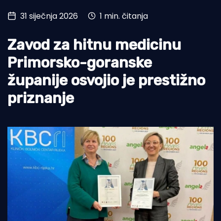
31 siječnja 2026
1 min. čitanja
Turizam i nautika
Pomorstvo
Zavod za hitnu medicinu
Ribolov
Primorsko-goranske
županije osvojio je prestižno
Ekologija
priznanje
Tradicija i kultura