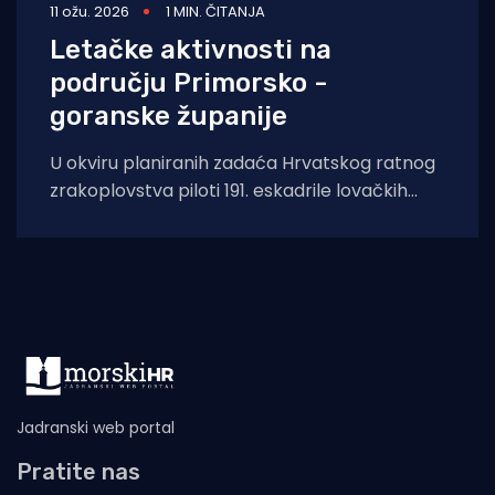
11 ožu. 2026
1 MIN. ČITANJA
Letačke aktivnosti na
području Primorsko -
goranske županije
U okviru planiranih zadaća Hrvatskog ratnog
zrakoplovstva piloti 191. eskadrile lovačkih
aviona 91. krila će danas, 11. ožujka 2026., od
Jadranski web portal
Pratite nas