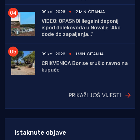
09 kol. 2026
2 MIN. ČITANJA
VIDEO: OPASNO! Ilegalni deponij
ispod dalekovoda u Novalji: "Ako
dođe do zapaljenja..."
09 kol. 2026
1 MIN. ČITANJA
CRIKVENICA Bor se srušio ravno na
kupače
PRIKAŽI JOŠ VIJESTI
Istaknute objave