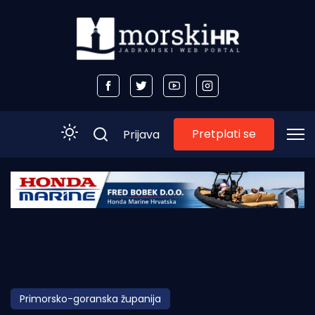
Pretplati se
Prijava
Početna
Morski plus
Morski TV
Obala
Primorsko-goranska županija
Otoci