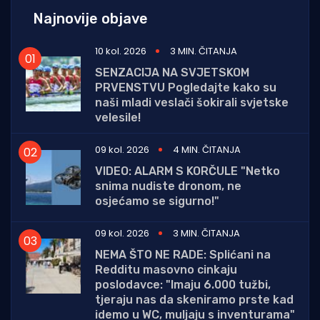
Najnovije objave
10 kol. 2026
3 MIN. ČITANJA
SENZACIJA NA SVJETSKOM
PRVENSTVU Pogledajte kako su
naši mladi veslači šokirali svjetske
velesile!
09 kol. 2026
4 MIN. ČITANJA
VIDEO: ALARM S KORČULE "Netko
snima nudiste dronom, ne
osjećamo se sigurno!"
09 kol. 2026
3 MIN. ČITANJA
NEMA ŠTO NE RADE: Splićani na
Redditu masovno cinkaju
poslodavce: "Imaju 6.000 tužbi,
tjeraju nas da skeniramo prste kad
idemo u WC, muljaju s inventurama"