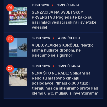
10 kol. 2026
3 MIN. ČITANJA
SENZACIJA NA SVJETSKOM
PRVENSTVU Pogledajte kako su
naši mladi veslači šokirali svjetske
velesile!
09 kol. 2026
4 MIN. ČITANJA
VIDEO: ALARM S KORČULE "Netko
snima nudiste dronom, ne
osjećamo se sigurno!"
09 kol. 2026
3 MIN. ČITANJA
NEMA ŠTO NE RADE: Splićani na
Redditu masovno cinkaju
poslodavce: "Imaju 6.000 tužbi,
tjeraju nas da skeniramo prste kad
idemo u WC, muljaju s inventurama"