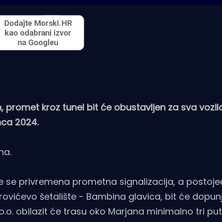
, promet kroz tunel bit će obustavljen za sva vozil
inca 2024.
na.
će se privremena prometna signalizacija, a postoj
trovićevo šetalište - Bambina glavica, bit će dopun
.o. obilazit će trasu oko Marjana minimalno tri put