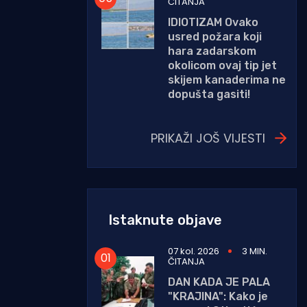
ČITANJA
IDIOTIZAM Ovako
usred požara koji
hara zadarskom
okolicom ovaj tip jet
skijem kanaderima ne
dopušta gasiti!
PRIKAŽI JOŠ VIJESTI
Istaknute objave
07 kol. 2026
3 MIN.
ČITANJA
DAN KADA JE PALA
"KRAJINA": Kako je