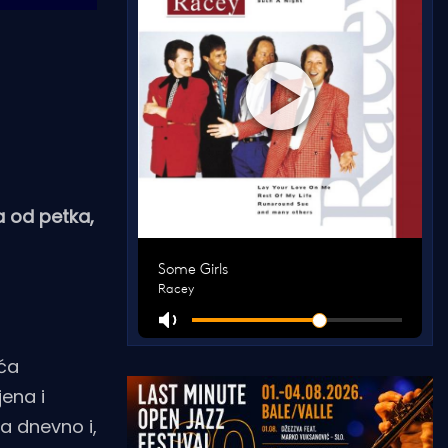
a od petka,
eća
jena i
a dnevno i,