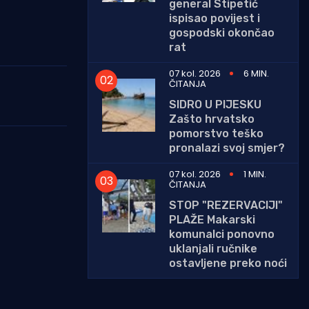
general Stipetić
ispisao povijest i
gospodski okončao
rat
07 kol. 2026
6 MIN.
ČITANJA
SIDRO U PIJESKU
Zašto hrvatsko
pomorstvo teško
pronalazi svoj smjer?
07 kol. 2026
1 MIN.
ČITANJA
STOP "REZERVACIJI"
PLAŽE Makarski
komunalci ponovno
uklanjali ručnike
ostavljene preko noći