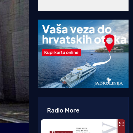
Radio More