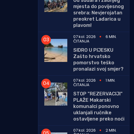
Od sudara i zadnjeg
mjesta do povijesnog
srebra: Nevjerojatan
preokret Lađarica u
plavom!
07 kol. 2026
6 MIN.
ČITANJA
SIDRO U PIJESKU
Zašto hrvatsko
pomorstvo teško
pronalazi svoj smjer?
07 kol. 2026
1 MIN.
ČITANJA
STOP "REZERVACIJI"
PLAŽE Makarski
komunalci ponovno
uklanjali ručnike
ostavljene preko noći
07 kol. 2026
2 MIN.