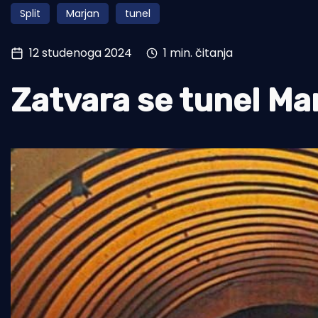
Split
Marjan
tunel
Pomorstvo
Ribolov
12 studenoga 2024
1 min. čitanja
Ekologija
Zatvara se tunel Ma
Tradicija i kultura