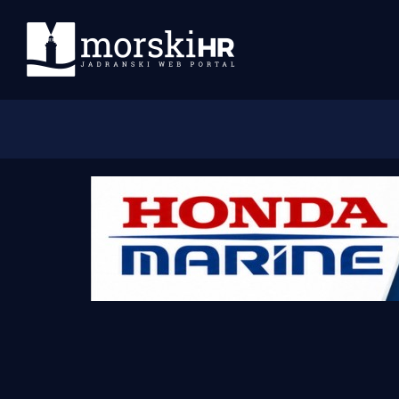
Početna
Morski plus
Morski TV
Obala
Otoci
Turizam i nautika