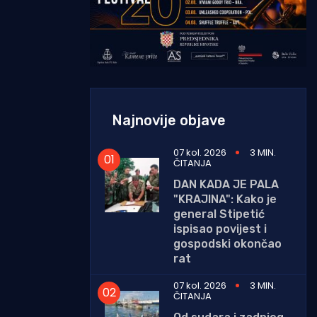
Najnovije objave
07 kol. 2026
3 MIN.
ČITANJA
DAN KADA JE PALA
"KRAJINA": Kako je
general Stipetić
ispisao povijest i
gospodski okončao
rat
07 kol. 2026
3 MIN.
ČITANJA