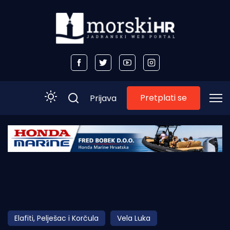
Pretplati se
Prijava
Početna
Morski plus
Morski TV
Obala
Elafiti, Pelješac i Korčula
Vela Luka
Otoci