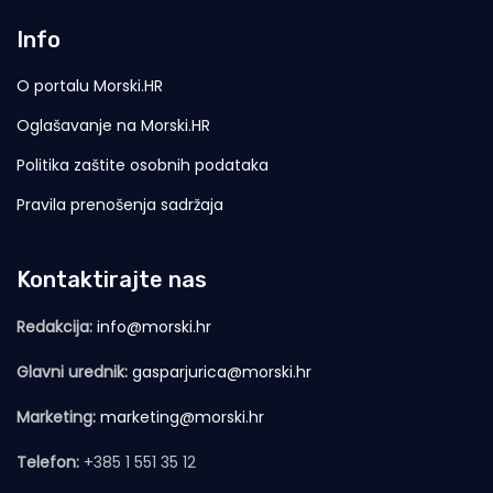
Info
O portalu Morski.HR
Oglašavanje na Morski.HR
Politika zaštite osobnih podataka
Pravila prenošenja sadržaja
Kontaktirajte nas
Redakcija:
info@morski.hr
Glavni urednik:
gasparjurica@morski.hr
Marketing:
marketing@morski.hr
Telefon:
+385 1 551 35 12