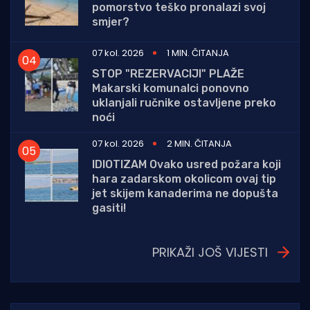
pomorstvo teško pronalazi svoj
smjer?
07 kol. 2026
1 MIN. ČITANJA
STOP "REZERVACIJI" PLAŽE
Makarski komunalci ponovno
uklanjali ručnike ostavljene preko
noći
07 kol. 2026
2 MIN. ČITANJA
IDIOTIZAM Ovako usred požara koji
hara zadarskom okolicom ovaj tip
jet skijem kanaderima ne dopušta
gasiti!
PRIKAŽI JOŠ VIJESTI