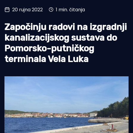
20 rujna 2022
1 min. čitanja
Turizam i nautika
Pomorstvo
Započinju radovi na izgradnji
Ribolov
kanalizacijskog sustava do
Pomorsko-putničkog
Ekologija
terminala Vela Luka
Tradicija i kultura