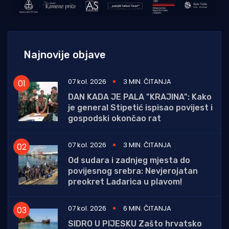
Najnovije objave
07 kol. 2026
3 MIN. ČITANJA
DAN KADA JE PALA "KRAJINA": Kako
je general Stipetić ispisao povijest i
gospodski okončao rat
07 kol. 2026
3 MIN. ČITANJA
Od sudara i zadnjeg mjesta do
povijesnog srebra: Nevjerojatan
preokret Lađarica u plavom!
07 kol. 2026
6 MIN. ČITANJA
SIDRO U PIJESKU Zašto hrvatsko