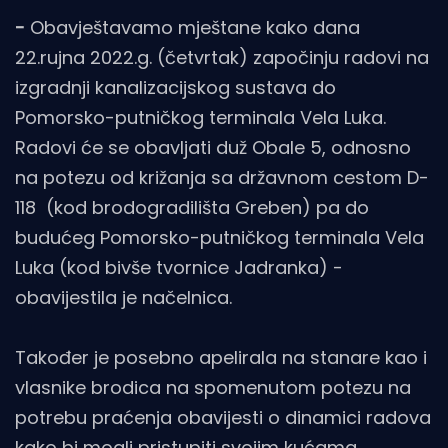
-
Obavještavamo mještane kako dana
22.rujna 2022.g. (četvrtak) započinju radovi na
izgradnji kanalizacijskog sustava do
Pomorsko-putničkog terminala Vela Luka.
Radovi će se obavljati duž Obale 5, odnosno
na potezu od križanja sa državnom cestom D-
118 (kod brodogradilišta Greben) pa do
budućeg Pomorsko-putničkog terminala Vela
Luka (kod bivše tvornice Jadranka) -
obavijestila je načelnica.
Također je posebno apelirala na stanare kao i
vlasnike brodica na spomenutom potezu na
potrebu praćenja obavijesti o dinamici radova
kako bi mogli pristupiti svojim kućama