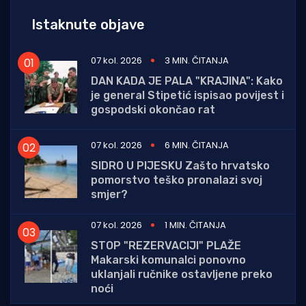
Istaknute objave
07 kol. 2026
3 MIN. ČITANJA
DAN KADA JE PALA "KRAJINA": Kako
je general Stipetić ispisao povijest i
gospodski okončao rat
07 kol. 2026
6 MIN. ČITANJA
SIDRO U PIJESKU Zašto hrvatsko
pomorstvo teško pronalazi svoj
smjer?
07 kol. 2026
1 MIN. ČITANJA
STOP "REZERVACIJI" PLAŽE
Makarski komunalci ponovno
uklanjali ručnike ostavljene preko
noći