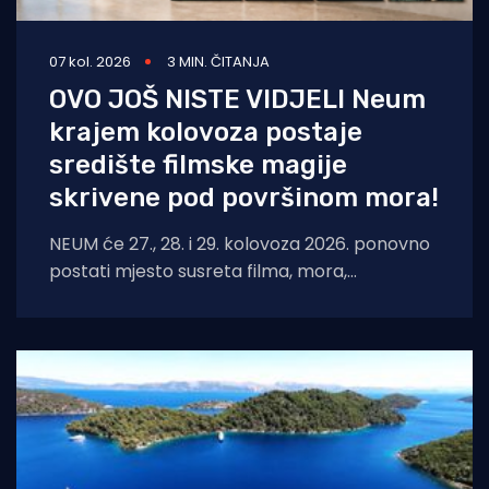
07 kol. 2026
3 MIN. ČITANJA
OVO JOŠ NISTE VIDJELI Neum
krajem kolovoza postaje
središte filmske magije
skrivene pod površinom mora!
NEUM će 27., 28. i 29. kolovoza 2026. ponovno
postati mjesto susreta filma, mora,
umjetnosti i međunarodnih autora. Neum
Underwater