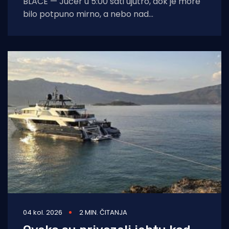
BLACE — Jučer u 5:00 sati ujutro, dok je more
bilo potpuno mirno, a nebo nad
dalmatinskom obalom još obavijeno
04 kol. 2026
2 MIN. ČITANJA