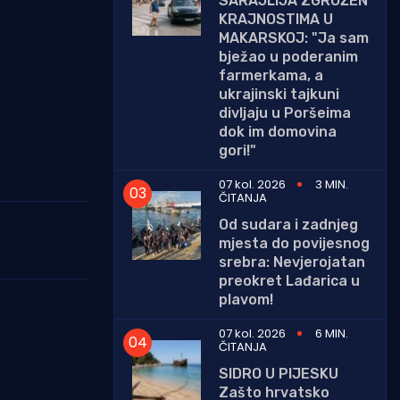
SARAJLIJA ZGROŽEN
KRAJNOSTIMA U
MAKARSKOJ: "Ja sam
bježao u poderanim
farmerkama, a
ukrajinski tajkuni
divljaju u Poršeima
dok im domovina
gori!"
07 kol. 2026
3 MIN.
ČITANJA
Od sudara i zadnjeg
mjesta do povijesnog
srebra: Nevjerojatan
preokret Lađarica u
plavom!
07 kol. 2026
6 MIN.
ČITANJA
SIDRO U PIJESKU
Zašto hrvatsko