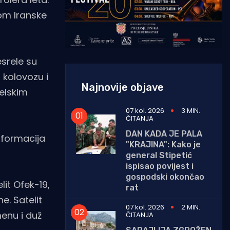
om Iranske
srele su
 kolovozu i
Najnovije objave
aelskim
07 kol. 2026
3 MIN.
ČITANJA
DAN KADA JE PALA
nformacija
"KRAJINA": Kako je
general Stipetić
ispisao povijest i
gospodski okončao
lit Ofek-19,
rat
. Satelit
07 kol. 2026
2 MIN.
menu i duž
ČITANJA