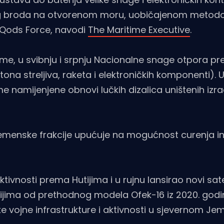
nog broda na otvorenom moru, uobičajenom metod
e Qods Force, navodi
The Maritime Executive
.
me, u svibnju i srpnju Nacionalne snage otpora pre
ona streljiva, raketa i elektroničkih komponenti). U
e namijenjene obnovi lučkih dizalica uništenih izr
e jemenske frakcije upućuje na mogućnost curenja i
tivnosti prema Hutijima i u rujnu lansirao novi sate
jima od prethodnog modela Ofek-16 iz 2020. godine
ske vojne infrastrukture i aktivnosti u sjevernom Je