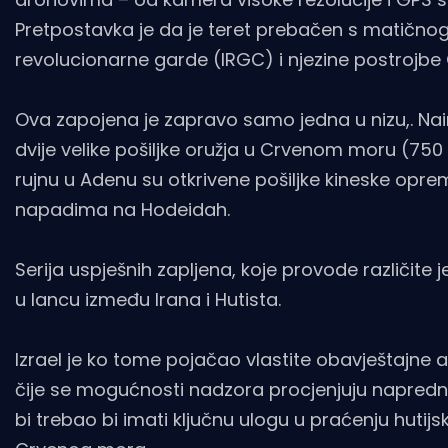
Pretpostavka je da je teret prebačen s matič
revolucionarne garde (IRGC) i njezine postrojb
Ova zapojena je zapravo samo jedna u nizu,. Nai
dvije velike pošiljke oružja u Crvenom moru (750 t
rujnu u Adenu su otkrivene pošiljke kineske oprem
napadima na Hodeidah.
Serija uspješnih zapljena, koje provode različit
u lancu između Irana i Hutista.
Izrael je ko tome pojačao vlastite obavještajne ak
čije se mogućnosti nadzora procjenjuju napredni
bi trebao bi imati ključnu ulogu u praćenju hutij