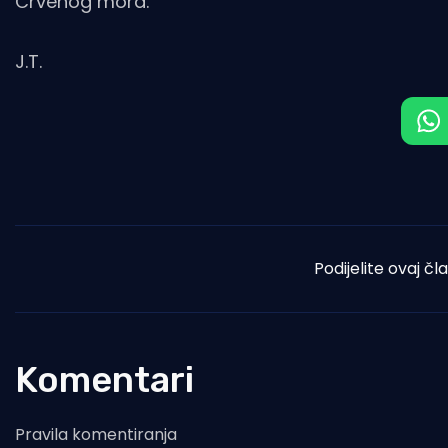
Crvenog mora.
J.T.
Podijelite ovaj čl
Komentari
Pravila komentiranja