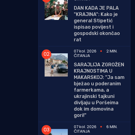
DAN KADA JE PALA
"KRAJINA": Kako je
general Stipetić
ispisao povijest i
gospodski okončao
rat
07 kol. 2026
2 MIN.
ČITANJA
SARAJLIJA ZGROŽEN
KRAJNOSTIMA U
MAKARSKOJ: "Ja sam
bježao u poderanim
farmerkama, a
ukrajinski tajkuni
divljaju u Poršeima
dok im domovina
gori!"
07 kol. 2026
6 MIN.
ČITANJA