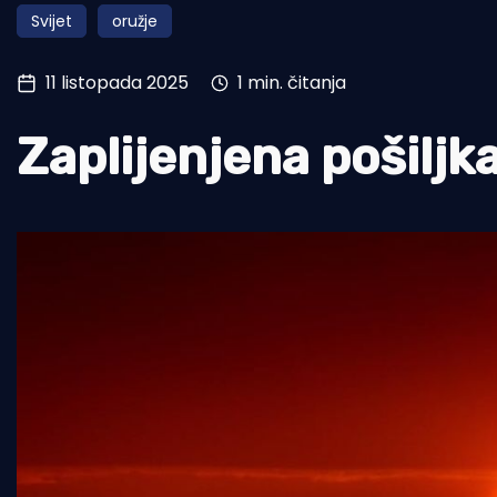
Svijet
oružje
Pomorstvo
Ribolov
11 listopada 2025
1 min. čitanja
Ekologija
Zaplijenjena pošiljk
Tradicija i kultura