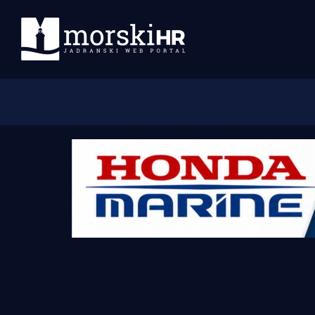
Početna
Morski plus
Morski TV
Obala
Otoci
Turizam i nautika