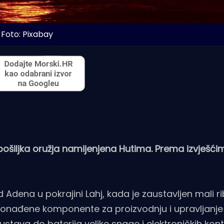
Foto: Pixabay
šiljka oružja namijenjena Hutima. Prema izvješćima
Adena u pokrajini Lahj, kada je zaustavljen mali ri
pronađene komponente za proizvodnju i upravljanje
tava do baterija velike snage i elektroničkih kontr