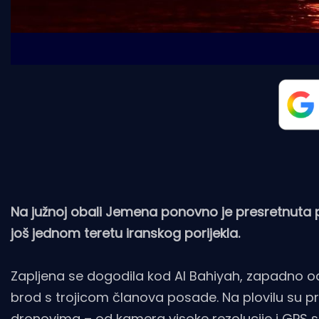
Na južnoj obali Jemena ponovno je presretnuta po
još jednom teretu iranskog porijekla.
Zapljena se dogodila kod Al Bahiyah, zapadno od 
brod s trojicom članova posade. Na plovilu su 
dronovima – od kamera visoke rezolucije i GPS sus