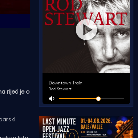
 riječ je o
barski
olera leta.