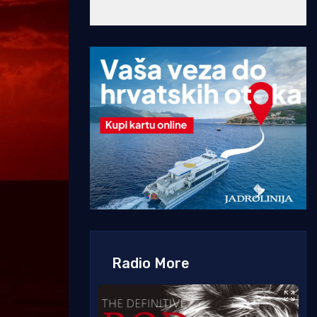
Radio More