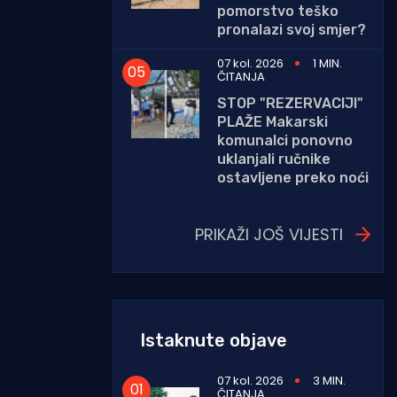
pomorstvo teško
pronalazi svoj smjer?
07 kol. 2026
1 MIN.
ČITANJA
STOP "REZERVACIJI"
PLAŽE Makarski
komunalci ponovno
uklanjali ručnike
ostavljene preko noći
PRIKAŽI JOŠ VIJESTI
Istaknute objave
07 kol. 2026
3 MIN.
ČITANJA