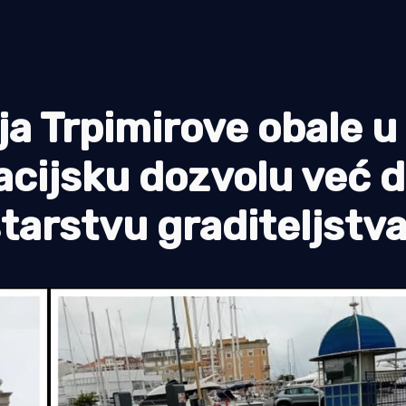
ja Trpimirove obale u
kacijsku dozvolu već 
starstvu graditeljstva