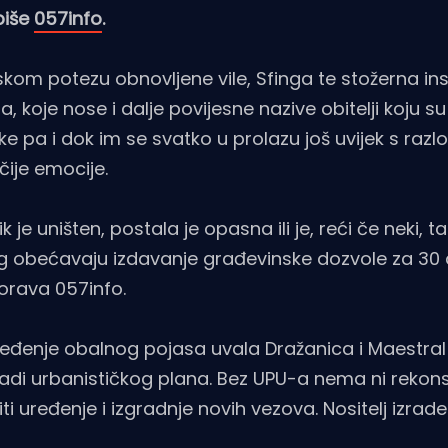
piše
057info
.
m potezu obnovljene vile, Sfinga te stožerna inst
 koje nose i dalje povijesne nazive obitelji koju su 
ke pa i dok im se svatko u prolazu još uvijek s razl
ije emocije.
je uništen, postala je opasna ili je, reći če neki, t
g obećavaju izdavanje građevinske dozvole za 30
orava 057info.
ređenje obalnog pojasa uvala Dražanica i Maestral 
zradi urbanističkog plana. Bez UPU-a nema ni rekons
ti uređenje i izgradnje novih vezova. Nositelj izrad