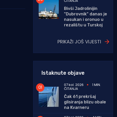
ČITANJA
Bivši Jadrolinijin
"Dubrovnik" danas je
nasukan i oronuo u
rezalištu u Turskoj
PRIKAŽI JOŠ VIJESTI
Istaknute objave
07 kol. 2026
1 MIN.
ČITANJA
Čak 61 prekršaj
glisiranja blizu obale
na Kvarneru