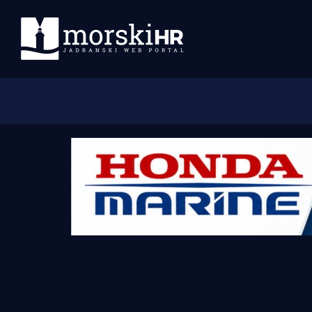
Početna
Morski plus
Morski TV
Obala
Otoci
Turizam i nautika