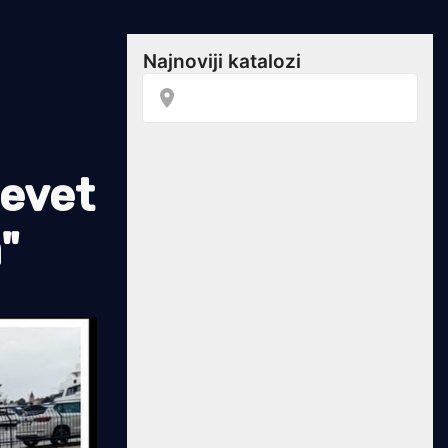
devet
"