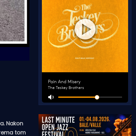
va. Nakon
 prema tom