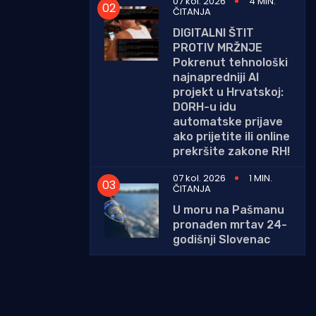
07 kol. 2026
4 MIN.
ČITANJA
DIGITALNI ŠTIT
PROTIV MRŽNJE
Pokrenut tehnološki
najnapredniji AI
projekt u Hrvatskoj:
DORH-u idu
automatske prijave
ako prijetite ili online
prekršite zakone RH!
07 kol. 2026
1 MIN.
ČITANJA
U moru na Pašmanu
pronađen mrtav 24-
godišnji Slovenac