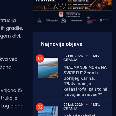
itucija
ih gradile,
ogom divi,
Najnovije objave
07 kol. 2026
1 MIN.
akva već
ČITANJA
 dana,
"NAJMANJE MORE NA
SVIJETU" Žena iz
Gornjeg Karina:
"Plaža nam je
katastrofa, za što mi
vrijdno 15
izdvajamo novce?"
trukcije
07 kol. 2026
1 MIN.
e tog plana
ČITANJA