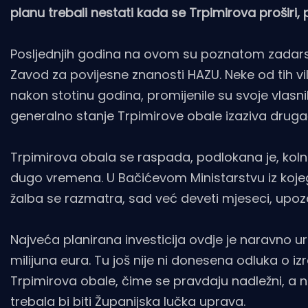
planu trebali nestati kada se Trpimirova proširi, 
Posljednjih godina na ovom su poznatom zadarsko
Zavod za povijesne znanosti HAZU. Neke od tih vila,
nakon stotinu godina, promijenile su svoje vlasni
generalno stanje Trpimirove obale izaziva drugač
Trpimirova obala se raspada, podlokana je, kolnik 
dugo vremena. U Bačićevom Ministarstvu iz koje
žalba se razmatra, sad već deveti mjeseci, upoz
Najveća planirana investicija ovdje je naravno u
milijuna eura. Tu još nije ni donesena odluka o i
Trpimirova obale, čime se pravdaju nadležni, a ni
trebala bi biti Županijska lučka uprava.