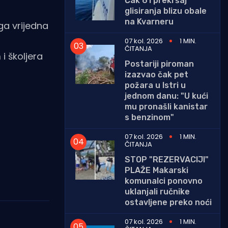
Čak 61 prekršaj
glisiranja blizu obale
na Kvarneru
ga vrijedna
07 kol. 2026
1 MIN.
ČITANJA
i školjera
Postariji piroman
izazvao čak pet
požara u Istri u
jednom danu: "U kući
mu pronašli kanistar
s benzinom"
07 kol. 2026
1 MIN.
ČITANJA
STOP "REZERVACIJI"
PLAŽE Makarski
komunalci ponovno
uklanjali ručnike
ostavljene preko noći
07 kol. 2026
1 MIN.