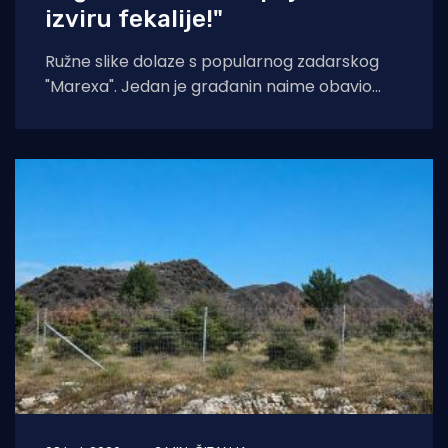
izviru fekalije!"
Ružne slike dolaze s popularnog zadarskog
"Marexa". Jedan je građanin naime obavio
snimku izviranja fekalija u moru, baš