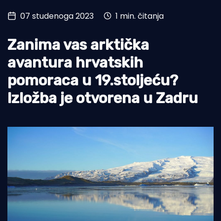
07 studenoga 2023
1 min. čitanja
Turizam i nautika
Pomorstvo
Zanima vas arktička
Ribolov
avantura hrvatskih
pomoraca u 19.stoljeću?
Ekologija
Izložba je otvorena u Zadru
Tradicija i kultura