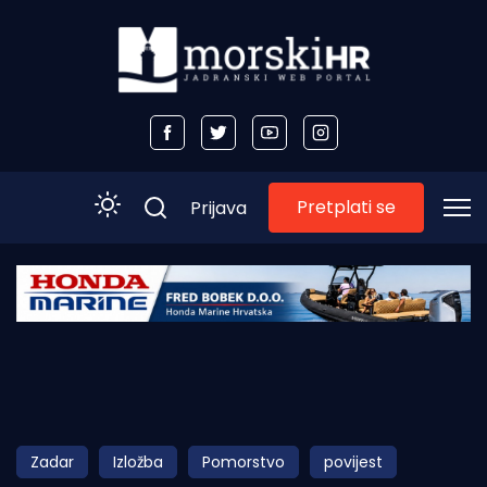
Pretplati se
Prijava
Početna
Morski plus
Morski TV
Obala
Zadar
Izložba
Pomorstvo
povijest
Otoci