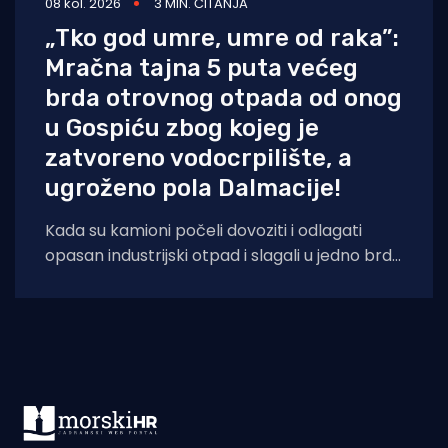
08 kol. 2026
3 MIN. ČITANJA
„Tko god umre, umre od raka”:
Mračna tajna 5 puta većeg
brda otrovnog otpada od onog
u Gospiću zbog kojeg je
zatvoreno vodocrpilište, a
ugroženo pola Dalmacije!
Kada su kamioni počeli dovoziti i odlagati
opasan industrijski otpad i slagali u jedno brdo
ljudima odmah pokraj kuća, sve