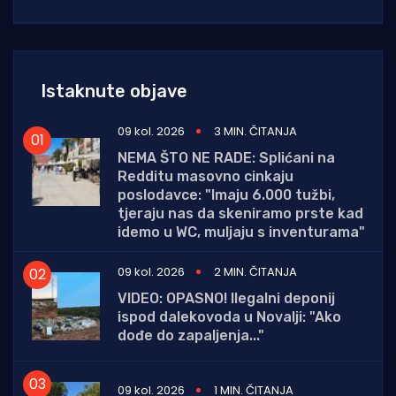
Istaknute objave
09 kol. 2026
3 MIN. ČITANJA
NEMA ŠTO NE RADE: Splićani na
Redditu masovno cinkaju
poslodavce: "Imaju 6.000 tužbi,
tjeraju nas da skeniramo prste kad
idemo u WC, muljaju s inventurama"
09 kol. 2026
2 MIN. ČITANJA
VIDEO: OPASNO! Ilegalni deponij
ispod dalekovoda u Novalji: "Ako
dođe do zapaljenja..."
09 kol. 2026
1 MIN. ČITANJA