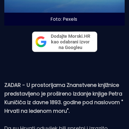
Foto: Pexels
ZADAR - U prostorijama Znanstvene knjižnice
predstavljeno je prošireno izdanje knjige Petra
Kuničića iz davne 1893. godine pod naslovom "
Hrvati na ledenom moru".
Da su Hrvati oduvijek bili spretni i izrazito