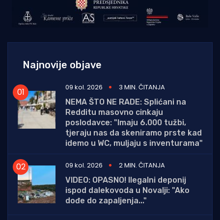
Najnovije objave
09 kol. 2026
3 MIN. ČITANJA
NEMA ŠTO NE RADE: Splićani na
Redditu masovno cinkaju
poslodavce: "Imaju 6.000 tužbi,
tjeraju nas da skeniramo prste kad
idemo u WC, muljaju s inventurama"
09 kol. 2026
2 MIN. ČITANJA
VIDEO: OPASNO! Ilegalni deponij
ispod dalekovoda u Novalji: "Ako
dođe do zapaljenja..."