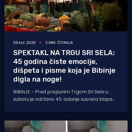
09 kol. 2026
2 MIN. ČITANJA
SPEKTAKL NA TRGU SRI SELA:
45 godina čiste emocije,
dišpeta i pisme koja je Bibinje
digla na noge!
BIBINJE - Pred prepunim Trgom Sri Sela u
subotu je održano 45. izdanje susreta klapa
Raspivano Bibinje. Već od prvog nastupa