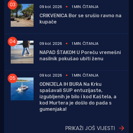
09 kol. 2026
1 MIN. ČITANJA
CRIKVENICA Bor se srušio ravno na
kupače
09 kol. 2026
1 MIN. ČITANJA
NAPAD ŠTAKOM U Poreču vremešni
nasilnik pokušao ubiti ženu
09 kol. 2026
1 MIN. ČITANJA
ODNIJELA IH BURA Na Krku
spašavali SUP entuzijaste,
izgubljenih je bilo i kod Kaštela, a
kod Murtera je došlo do pada s
gumenjaka!
PRIKAŽI JOŠ VIJESTI