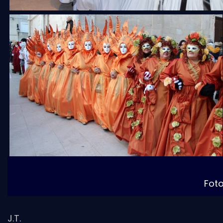
Fot
J.T.