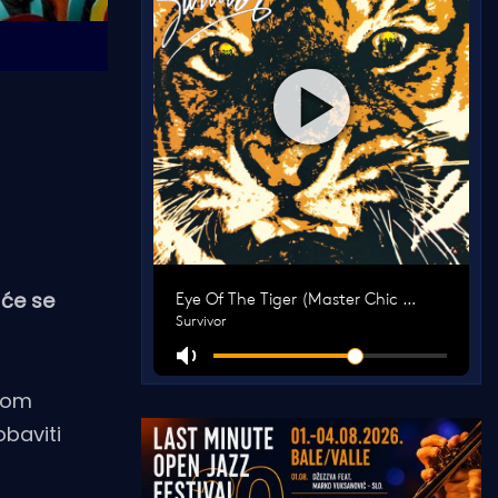
 će se
vnom
baviti