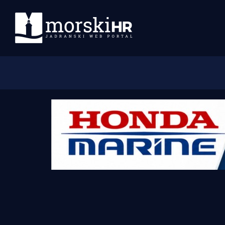
Početna
Morski plus
Morski TV
Obala
Otoci
Turizam i nautika