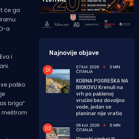
t će ga
 dramu
UD-a
Najnovije objave
Eva i
ani.
07 kol. 2026
3 MIN.
ČITANJA
KOBNA POGREŠKA NA
e se paško
BIOKOVU Krenuli na
je
vrh po paklenoj
vrućini bez dovoljno
nas briga“
vode, jedan se
ni meštrom
planinar nije vratio
06 kol. 2026
5 MIN.
ČITANJA