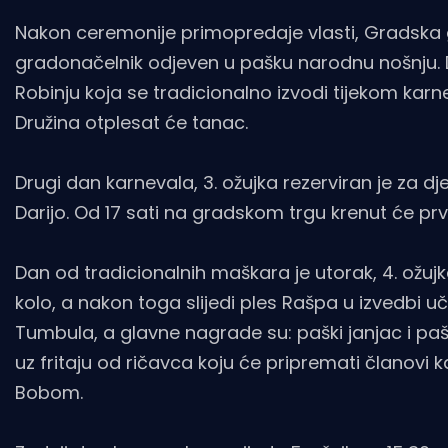
Nakon ceremonije primopredaje vlasti, Gradska 
gradonačelnik odjeven u pašku narodnu nošnju. 
Robinju koja se tradicionalno izvodi tijekom kar
Družina otplesat će tanac.
Drugi dan karnevala, 3. ožujka rezerviran je za dje
Darijo. Od 17 sati na gradskom trgu krenut će prvo
Dan od tradicionalnih maškara je utorak, 4. ožuj
kolo, a nakon toga slijedi ples Rašpa u izvedbi u
Tumbula, a glavne nagrade su: paški janjac i paški 
uz fritaju od ričavca koju će pripremati člano
Bobom.