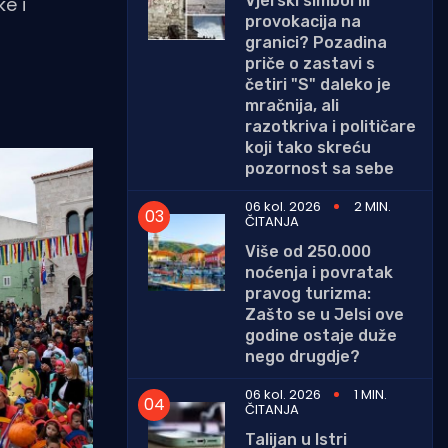
Vjerski simbol ili
e i
provokacija na
granici? Pozadina
priče o zastavi s
četiri "S" daleko je
mračnija, ali
razotkriva i političare
koji tako skreću
pozornost sa sebe
06 kol. 2026
2 MIN.
ČITANJA
Više od 250.000
noćenja i povratak
pravog turizma:
Zašto se u Jelsi ove
godine ostaje duže
nego drugdje?
06 kol. 2026
1 MIN.
ČITANJA
Talijan u Istri