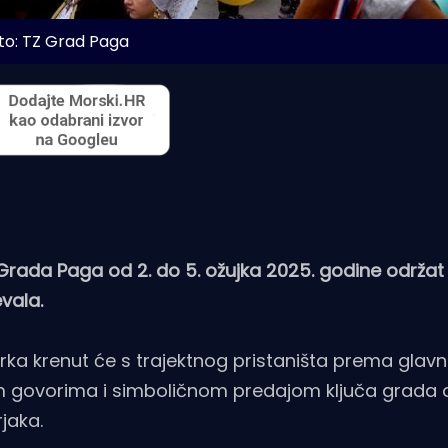
to: TZ Grad Paga
 Grada Paga od 2. do 5. ožujka 2025. godine održat
vala.
vorka krenut će s trajektnog pristaništa prema gla
im govorima i simboličnom predajom ključa grada o
jaka.