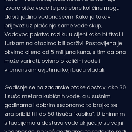
izvore pitke vode te potrebne količine mogu
dobiti jedino vodonoscem. Kako je takav
prijevoz uz plaćanje same vode skup,
Vodovod pokriva razliku u cijeni kako bi život i
turizam na otocima bili održivi. Postavljena je
okvirna cijena od 5 milijuna kuna, s tim da ona
može varirati, ovisno o količini vode i
vremenskim uvjetima koji budu vladali.
Godišnje se na zadarske otoke dostavi oko 30
tisuća metara kubičnih vode, a u sušnim
godinama i dobrim sezonama ta brojka se
zna približiti i do 50 tisuća “kubika”. U iznimnim
situacijama u dostavu vode uključuje se vojni
vodonosac, no već godinama to redovito radi