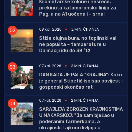
Kilometarske kolone i nesreće,
prekinuta katamaranska linija za
Pag, a na A1 uočena i – srna!
08 kol. 2026
2 MIN. ČITANJA
Stiže olujna bura, no toplinski val
ne popušta – temperature u
Dalmaciji idu do 38 °C!
07 kol. 2026
3 MIN. ČITANJA
DAN KADA JE PALA "KRAJINA": Kako
je general Stipetić ispisao povijest i
gospodski okončao rat
07 kol. 2026
2 MIN. ČITANJA
SARAJLIJA ZGROŽEN KRAJNOSTIMA
U MAKARSKOJ: "Ja sam bježao u
poderanim farmerkama, a
ukrajinski tajkuni divljaju u