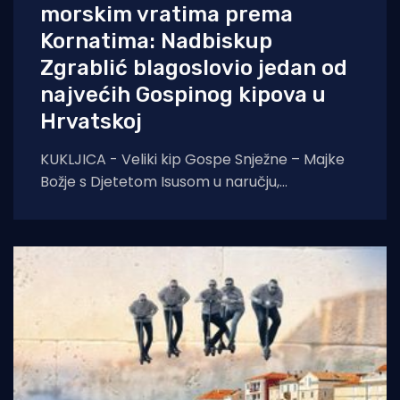
morskim vratima prema
Kornatima: Nadbiskup
Zgrablić blagoslovio jedan od
najvećih Gospinog kipova u
Hrvatskoj
KUKLJICA - Veliki kip Gospe Snježne – Majke
Božje s Djetetom Isusom u naručju,
blagoslovio je zadarski nadbiskup Milan
Zgrablić za vrijeme