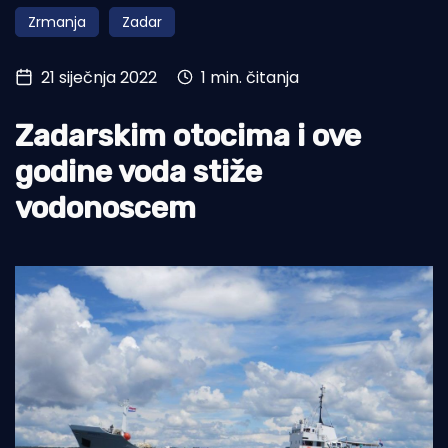
Zrmanja
Zadar
Turizam i nautika
Pomorstvo
21 siječnja 2022
1 min. čitanja
Ribolov
Zadarskim otocima i ove
Ekologija
godine voda stiže
Tradicija i kultura
vodonoscem