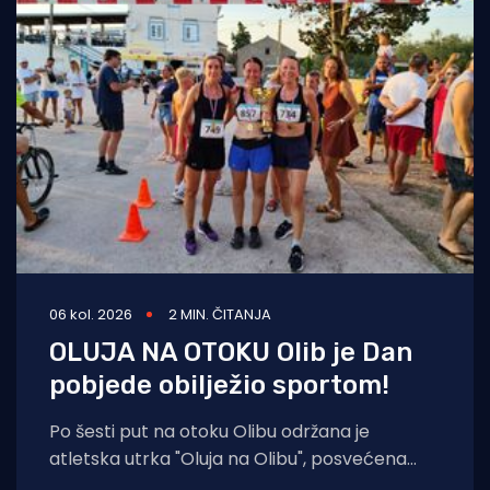
06 kol. 2026
2 MIN. ČITANJA
OLUJA NA OTOKU Olib je Dan
pobjede obilježio sportom!
Po šesti put na otoku Olibu održana je
atletska utrka "Oluja na Olibu", posvećena
sjećanju na ratnog zapovjednika