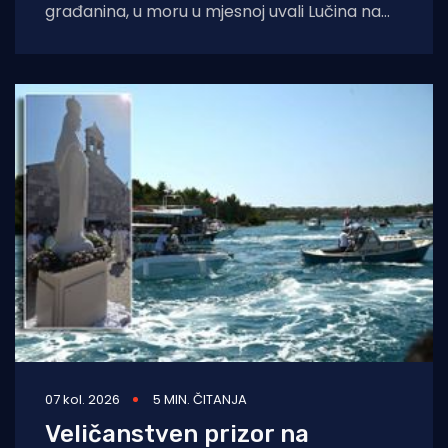
građanina, u moru u mjesnoj uvali Lučina na
Pašmanu pronađeno je
07 kol. 2026
5 MIN. ČITANJA
Veličanstven prizor na