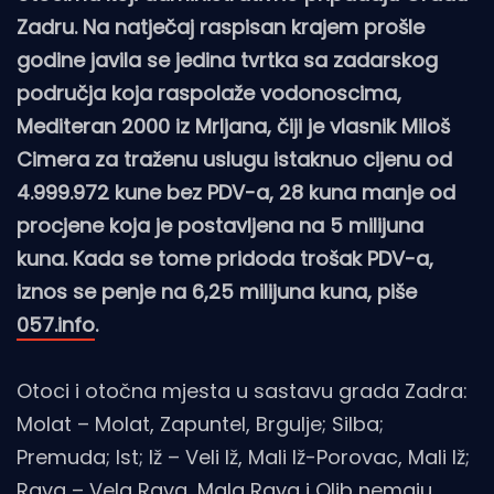
Zadru. Na natječaj raspisan krajem prošle
godine javila se jedina tvrtka sa zadarskog
područja koja raspolaže vodonoscima,
Mediteran 2000 iz Mrljana, čiji je vlasnik Miloš
Cimera za traženu uslugu istaknuo cijenu od
4.999.972 kune bez PDV-a, 28 kuna manje od
procjene koja je postavljena na 5 milijuna
kuna. Kada se tome pridoda trošak PDV-a,
iznos se penje na 6,25 milijuna kuna, piše
057.info
.
Otoci i otočna mjesta u sastavu grada Zadra:
Molat – Molat, Zapuntel, Brgulje; Silba;
Premuda; Ist; Iž – Veli Iž, Mali Iž-Porovac, Mali Iž;
Rava – Vela Rava, Mala Rava i Olib nemaju