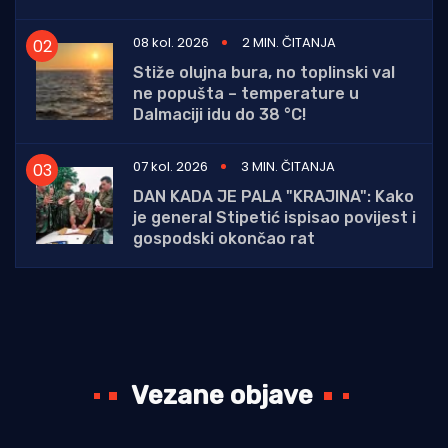
08 kol. 2026
2 MIN. ČITANJA
Stiže olujna bura, no toplinski val
ne popušta – temperature u
Dalmaciji idu do 38 °C!
07 kol. 2026
3 MIN. ČITANJA
DAN KADA JE PALA "KRAJINA": Kako
je general Stipetić ispisao povijest i
gospodski okončao rat
Vezane objave