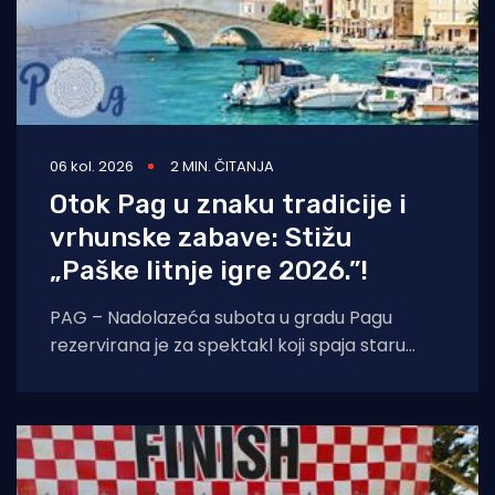
06 kol. 2026
2 MIN. ČITANJA
Otok Pag u znaku tradicije i
vrhunske zabave: Stižu
„Paške litnje igre 2026.”!
PAG – Nadolazeća subota u gradu Pagu
rezervirana je za spektakl koji spaja staru
tradiciju, natjecateljski duh i vrhunski provod.
U