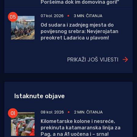
Poršeima dok im domovina gori!"
07 kol. 2026
3 MIN. ČITANJA
Od sudara i zadnjeg mjesta do
povijesnog srebra: Nevjerojatan
preokret Lađarica u plavom!
PRIKAŽI JOŠ VIJESTI
Istaknute objave
08 kol. 2026
2 MIN. ČITANJA
Kilometarske kolone i nesreće,
prekinuta katamaranska linija za
Pag, a na A1 uočena i – srna!