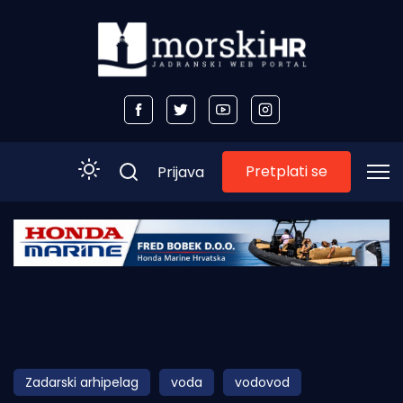
Pretplati se
Prijava
Početna
Morski plus
Morski TV
Obala
Zadarski arhipelag
voda
vodovod
Otoci