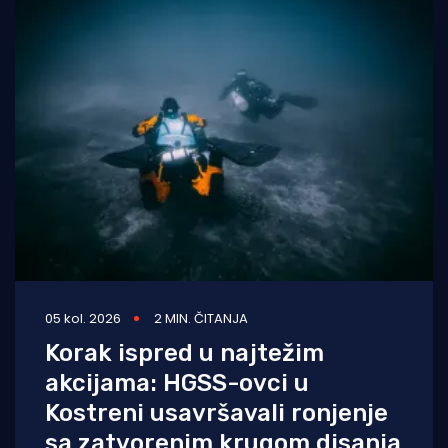
05 kol. 2026
2 MIN. ČITANJA
Korak ispred u najtežim
akcijama: HGSS-ovci u
Kostreni usavršavali ronjenje
sa zatvorenim krugom disanja