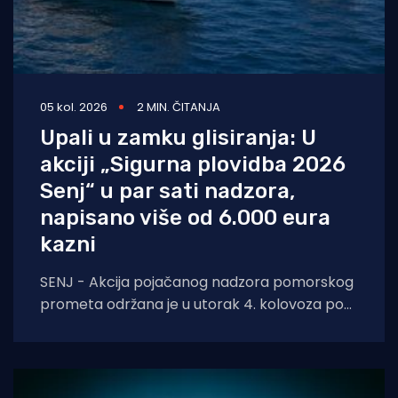
05 kol. 2026
2 MIN. ČITANJA
Upali u zamku glisiranja: U
akciji „Sigurna plovidba 2026
Senj“ u par sati nadzora,
napisano više od 6.000 eura
kazni
SENJ - Akcija pojačanog nadzora pomorskog
prometa održana je u utorak 4. kolovoza pod
nazivom „Sigurna plovidba 2026 Senj“, u širem