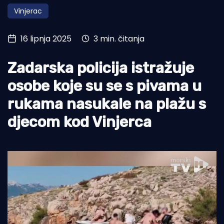
Vinjerac
Turizam i nautika
Pomorstvo
16 lipnja 2025
3 min. čitanja
Ribolov
Zadarska policija istražuje
Ekologija
osobe koje su se s pivama u
Tradicija i kultura
rukama nasukale na plažu s
djecom kod Vinjerca