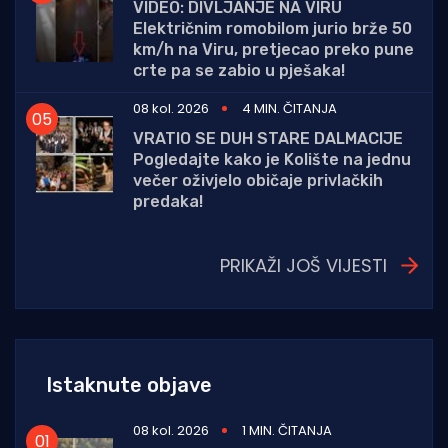
VIDEO: DIVLJANJE NA VIRU
Električnim romobilom jurio brže 50
km/h na Viru, pretjecao preko pune
crte pa se zabio u pješaka!
08 kol. 2026
4 MIN. ČITANJA
VRATIO SE DUH STARE DALMACIJE
Pogledajte kako je Kolište na jednu
večer oživjelo običaje privlačkih
predaka!
PRIKAŽI JOŠ VIJESTI
Istaknute objave
08 kol. 2026
1 MIN. ČITANJA