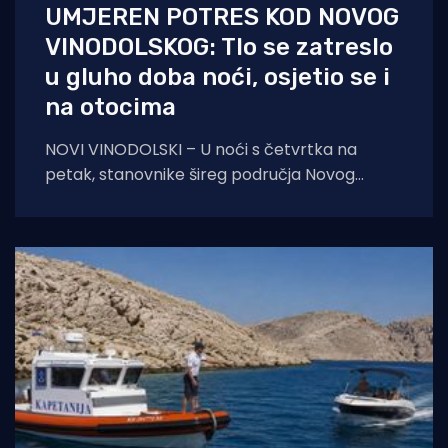
UMJEREN POTRES KOD NOVOG
VINODOLSKOG: Tlo se zatreslo
u gluho doba noći, osjetio se i
na otocima
NOVI VINODOLSKI – U noći s četvrtka na
petak, stanovnike šireg područja Novog
Vinodolskog i okolice uznemirio je umjeren
potres. Prema