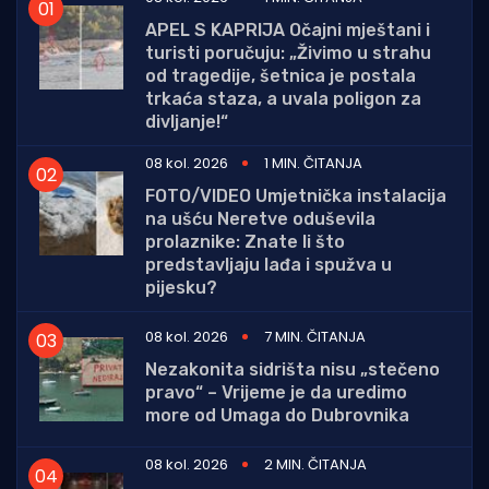
APEL S KAPRIJA Očajni mještani i
turisti poručuju: „Živimo u strahu
od tragedije, šetnica je postala
trkaća staza, a uvala poligon za
divljanje!“
08 kol. 2026
1 MIN. ČITANJA
FOTO/VIDEO Umjetnička instalacija
na ušću Neretve oduševila
prolaznike: Znate li što
predstavljaju lađa i spužva u
pijesku?
08 kol. 2026
7 MIN. ČITANJA
Nezakonita sidrišta nisu „stečeno
pravo“ – Vrijeme je da uredimo
more od Umaga do Dubrovnika
08 kol. 2026
2 MIN. ČITANJA