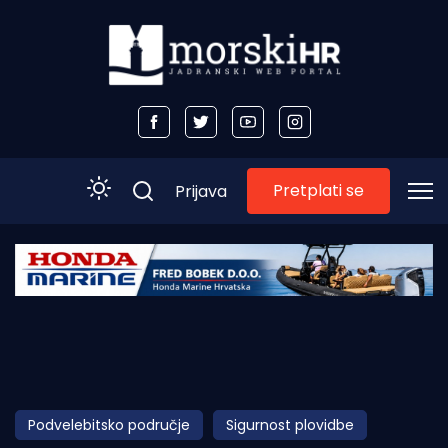
Pretplati se
Prijava
Početna
Morski plus
Morski TV
Obala
Podvelebitsko područje
Sigurnost plovidbe
Otoci