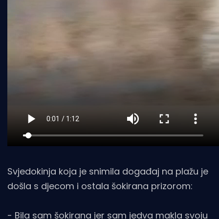
Svjedokinja koja je snimila događaj na plažu je
došla s djecom i ostala šokirana prizorom:
- Bila sam šokirana jer sam jedva makla svoju