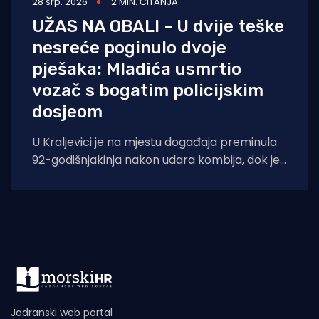
28 srp. 2026
2 MIN. ČITANJA
UŽAS NA OBALI - U dvije teške
nesreće poginulo dvoje
pješaka: Mladića usmrtio
vozač s bogatim policijskim
dosjeom
U Kraljevici je na mjestu događaja preminula
92-godišnjakinja nakon udara kombija, dok je
u splitskoj bolnici podlegao ozljedama 18-
Jadranski web portal