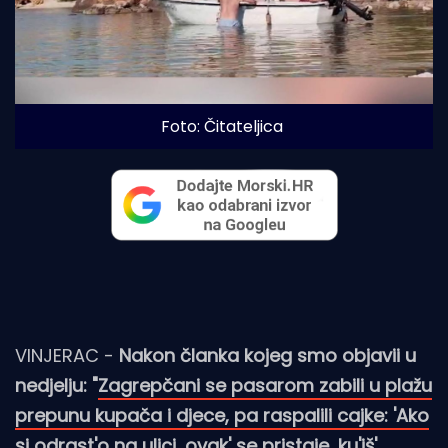
Foto: Čitateljica
VINJERAC -
Nakon članka kojeg smo objavii u
nedjelju: "
Zagrepčani se pasarom zabili u plažu
prepunu kupača i djece, pa raspalili cajke: 'Ako
si odrast'o na ulici, ovak' se pristaje, ku'iš'
,