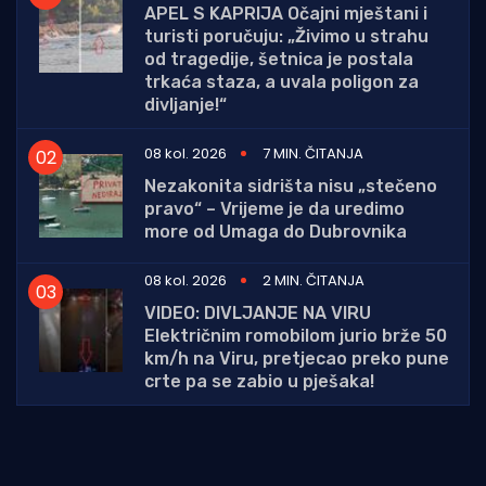
APEL S KAPRIJA Očajni mještani i
turisti poručuju: „Živimo u strahu
od tragedije, šetnica je postala
trkaća staza, a uvala poligon za
divljanje!“
08 kol. 2026
7 MIN. ČITANJA
Nezakonita sidrišta nisu „stečeno
pravo“ – Vrijeme je da uredimo
more od Umaga do Dubrovnika
08 kol. 2026
2 MIN. ČITANJA
VIDEO: DIVLJANJE NA VIRU
Električnim romobilom jurio brže 50
km/h na Viru, pretjecao preko pune
crte pa se zabio u pješaka!