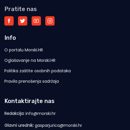
Pratite nas
Info
O portalu Morski.HR
Oglašavanje na Morski.HR
Politika zaštite osobnih podataka
Pravila prenošenja sadržaja
Kontaktirajte nas
Redakcija:
info@morski.hr
Glavni urednik:
gasparjurica@morski.hr