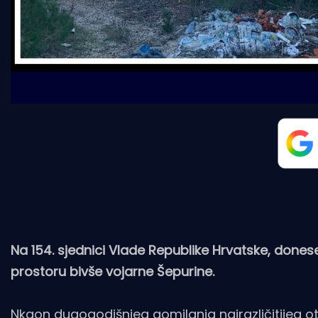
Na 154. sjednici Vlade Republike Hrvatske, done
prostoru bivše vojarne Šepurine.
Nkaon dugogodišnjeg gomilanja najrazličitijeg 