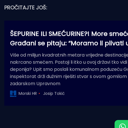
PROČITAJTE JOŠ:
ŠEPURINE ILI SMEĆURINE?! More smeća
Građani se pitaju: “Moramo li plivati
Više od milijun kvadratnih metara vrijedne destinaci
nakrcano smećem. Postoji li itko u ovoj državi tko vid
deponija? Upit smo poslali komunalnom poduzeću Gr
inspektorat drži dužnim riješiti stvar s ovom gomilom
zadarskom Upravnom
Morski HR
Josip Tokić