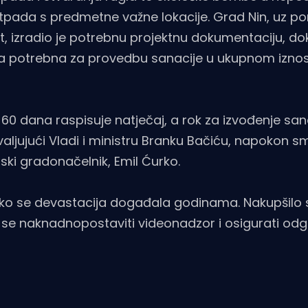
 otpada s predmetne važne lokacije. Grad Nin, uz 
t, izradio je potrebnu projektnu dokumentaciju, do
tva potrebna za provedbu sanacije u ukupnom izno
60 dana raspisuje natječaj, a rok za izvođenje sana
ljujući Vladi i ministru Branku Bačiću, napokon smo 
ki gradonačelnik, Emil Ćurko.
 kako se devastacija događala godinama. Nakupšilo
 se naknadnopostaviti videonadzor i osigurati od