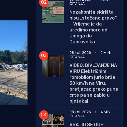
ČITANJA
Nezakonita sidrišta
nisu „stečeno pravo“
– Vrijeme je da
uredimo more od
Umaga do
Dubrovnika
08 kol. 2026
2 MIN.
ČITANJA
VIDEO: DIVLJANJE NA
VIRU Električnim
romobilom jurio brže
50 km/h na Viru,
pretjecao preko pune
crte pa se zabio u
pješaka!
08 kol. 2026
4 MIN.
ČITANJA
VRATIO SE DUH