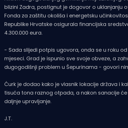
blizini Zadra, postignut je dogovor o uklanjanju
Fonda za zaštitu okoliša i energetsku učinkovitos
Republike Hrvatske osigurala financijska sreds
4.300.000 eura.
- Sada slijedi potpis ugovora, onda se u roku od 
mjeseci. Grad je ispunio sve svoje obveze, a zahva
dugogodišnji problem u Šepurinama - govori nins
Ćurk je dodao kako je vlasnik lokacije država i
tisuća tona raznog otpada, a nakon sanacije će
daljnje upravljanje.
J.T.