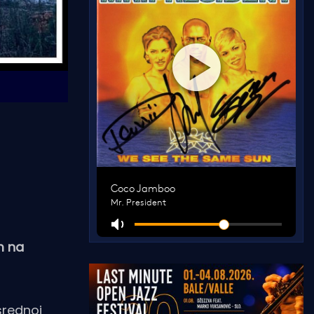
m na
srednoj