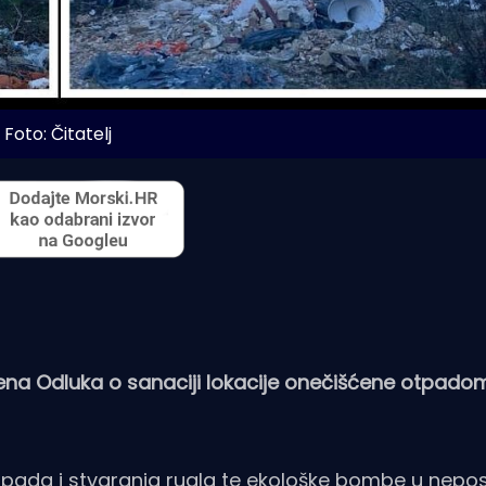
Foto: Čitatelj
sena Odluka o sanaciji lokacije onečišćene otpado
otpada i stvaranja rugla te ekološke bombe u nepo