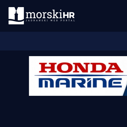
Početna
Morski plus
Morski TV
Obala
Otoci
Turizam i nautika