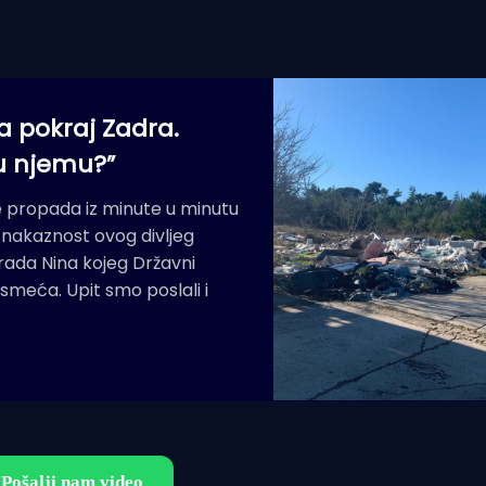
 pokraj Zadra.
 u njemu?”
je propada iz minute u minutu
i nakaznost ovog divljeg
ada Nina kojeg Državni
 smeća. Upit smo poslali i