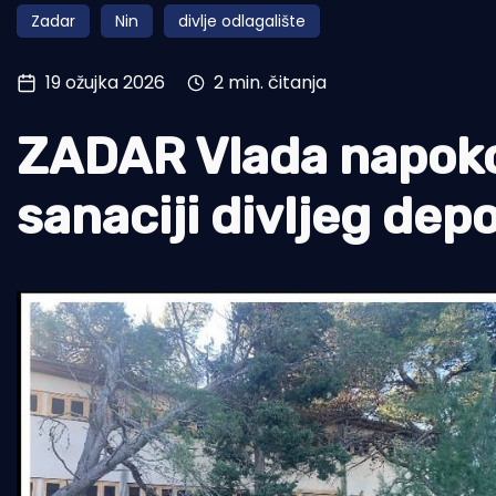
Zadar
Nin
divlje odlagalište
Pomorstvo
Ribolov
19 ožujka 2026
2 min. čitanja
Ekologija
ZADAR Vlada napoko
Tradicija i kultura
sanaciji divljeg de