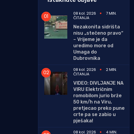
08 kol. 2026
7 MIN.
ČITANJA
Nezakonita sidrišta
nisu „stečeno pravo“
– Vrijeme je da
uredimo more od
Umaga do
Dubrovnika
08 kol. 2026
2 MIN.
ČITANJA
VIDEO: DIVLJANJE NA
VIRU Električnim
romobilom jurio brže
50 km/h na Viru,
pretjecao preko pune
crte pa se zabio u
pješaka!
08 kol. 2026
4 MIN.