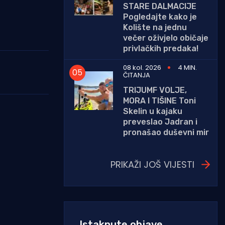
STARE DALMACIJE
Pogledajte kako je
Kolište na jednu
večer oživjelo običaje
privlačkih predaka!
08 kol. 2026
4 MIN.
ČITANJA
TRIJUMF VOLJE,
MORA I TIŠINE Toni
Skelin u kajaku
preveslao Jadran i
pronašao duševni mir
PRIKAŽI JOŠ VIJESTI
Istaknute objave