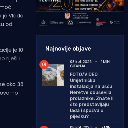
pomoć
k je Vlada
su od
Najnovije objave
cije je 10
riješili
08 kol. 2026
1 MIN.
ČITANJA
FOTO/VIDEO
Umjetnička
 se oko 38
instalacija na ušću
govorno
Neretve oduševila
prolaznike: Znate li
što predstavljaju
lađa i spužva u
pijesku?
08 kol. 2026
7 MIN.