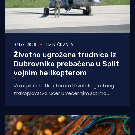
07 kol. 2026
1 MIN. ČITANJA
Životno ugrožena trudnica iz
Dubrovnika prebačena u Split
vojnim helikopterom
Vojni piloti helikopterom Hrvatskog ratnog
zrakoplovstva jučer u večernjim satima
prevezli su životno ugroženu trudnicu iz Opće
bolnice Dubrovnik u