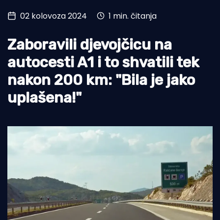
02 kolovoza 2024
1 min. čitanja
Turizam i nautika
Pomorstvo
Zaboravili djevojčicu na
Ribolov
autocesti A1 i to shvatili tek
nakon 200 km: "Bila je jako
Ekologija
uplašena!"
Tradicija i kultura