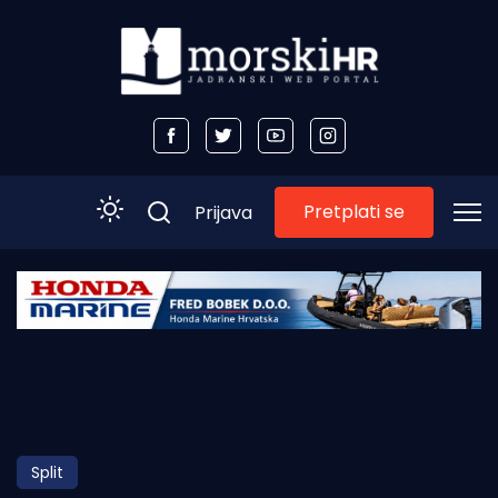
Pretplati se
Prijava
Početna
Morski plus
Morski TV
Obala
Split
Otoci