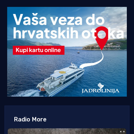
Radio More