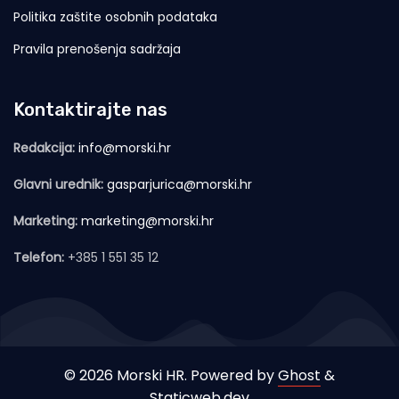
Politika zaštite osobnih podataka
Pravila prenošenja sadržaja
Kontaktirajte nas
Redakcija:
info@morski.hr
Glavni urednik:
gasparjurica@morski.hr
Marketing:
marketing@morski.hr
Telefon:
+385 1 551 35 12
© 2026 Morski HR. Powered by
Ghost
&
Staticweb.dev