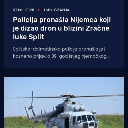
07 kol. 2026
1 MIN. ČITANJA
Policija pronašla Nijemca koji
je dizao dron u blizini Zračne
luke Split
Splitsko-dalmatinska policija pronašla je i
kazneno prijavila 39-godišnjeg njemačkog
državljanina osumnjičenog za nedopušteno
upravljanje dronom u zabranjenim zonama