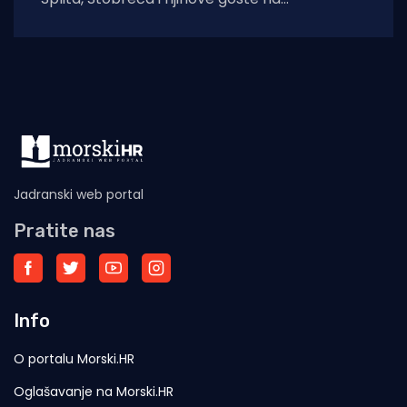
tradicionalnu proslavu Ribarske večeri i
blagdana sv. Lovre,
Jadranski web portal
Pratite nas
Info
O portalu Morski.HR
Oglašavanje na Morski.HR