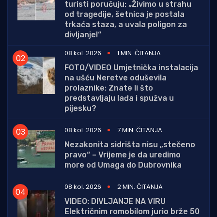
turisti poručuju: „Živimo u strahu
od tragedije, šetnica je postala
trkaća staza, a uvala poligon za
divljanje!“
08 kol. 2026
1 MIN. ČITANJA
FOTO/VIDEO Umjetnička instalacija
na ušću Neretve oduševila
prolaznike: Znate li što
predstavljaju lađa i spužva u
pijesku?
08 kol. 2026
7 MIN. ČITANJA
Nezakonita sidrišta nisu „stečeno
pravo“ – Vrijeme je da uredimo
more od Umaga do Dubrovnika
08 kol. 2026
2 MIN. ČITANJA
VIDEO: DIVLJANJE NA VIRU
Električnim romobilom jurio brže 50