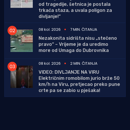
od tragedije, šetnica je postala
trkaća staza, a uvala poligon za
divljanje!“
08 kol. 2026
7 MIN. ČITANJA
Nezakonita sidrišta nisu „stečeno
pravo“ – Vrijeme je da uredimo
more od Umaga do Dubrovnika
08 kol. 2026
2 MIN. ČITANJA
VIDEO: DIVLJANJE NA VIRU
Električnim romobilom jurio brže 50
km/h na Viru, pretjecao preko pune
crte pa se zabio u pješaka!