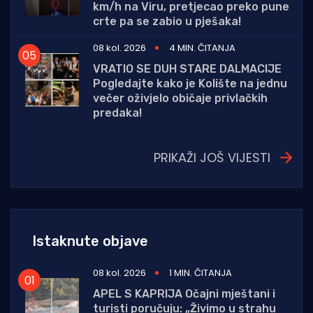
km/h na Viru, pretjecao preko pune
crte pa se zabio u pješaka!
08 kol. 2026
4 MIN. ČITANJA
VRATIO SE DUH STARE DALMACIJE
Pogledajte kako je Kolište na jednu
večer oživjelo običaje privlačkih
predaka!
PRIKAŽI JOŠ VIJESTI
Istaknute objave
08 kol. 2026
1 MIN. ČITANJA
APEL S KAPRIJA Očajni mještani i
turisti poručuju: „Živimo u strahu