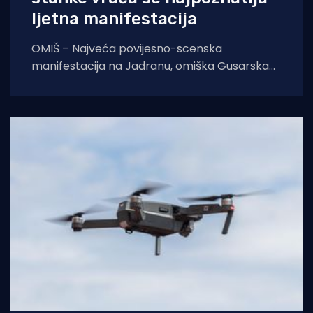
ljetna manifestacija
OMIŠ – Najveća povijesno-scenska
manifestacija na Jadranu, omiška Gusarska
bitka, službeno se vraća na velika vrata.
Nakon višegodišnje stanke koja