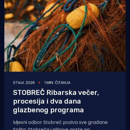
07 kol. 2026
1 MIN. ČITANJA
STOBREČ Ribarska večer,
procesija i dva dana
glazbenog programa
Mjesni odbor Stobreč poziva sve građane
Splita, Stobreča i njihove goste na