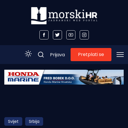
Pretplati se
Prijava
Početna
Morski plus
Morski TV
Obala
Svijet
Srbija
Otoci