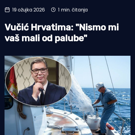
19 ožujka 2026
1 min. čitanja
Turizam i nautika
Pomorstvo
Vučić Hrvatima: "Nismo mi
Ribolov
vaš mali od palube"
Ekologija
Tradicija i kultura