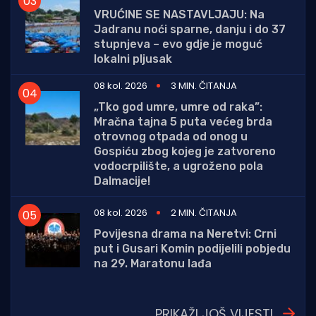
VRUĆINE SE NASTAVLJAJU: Na
Jadranu noći sparne, danju i do 37
stupnjeva – evo gdje je moguć
lokalni pljusak
08 kol. 2026
3 MIN. ČITANJA
„Tko god umre, umre od raka”:
Mračna tajna 5 puta većeg brda
otrovnog otpada od onog u
Gospiću zbog kojeg je zatvoreno
vodocrpilište, a ugroženo pola
Dalmacije!
08 kol. 2026
2 MIN. ČITANJA
Povijesna drama na Neretvi: Crni
put i Gusari Komin podijelili pobjedu
na 29. Maratonu lađa
PRIKAŽI JOŠ VIJESTI