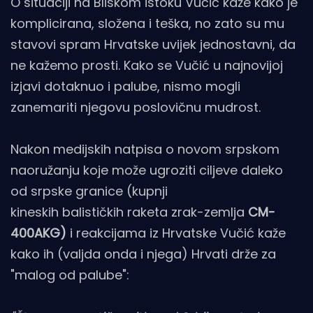
O situaciji na Bliskom istoku Vučić kaže kako je
komplicirana, složena i teška, no zato su mu
stavovi spram Hrvatske uvijek jednostavni, da
ne kažemo prosti. Kako se Vučić u najnovijoj
izjavi dotaknuo i palube, nismo mogli
zanemariti njegovu poslovičnu mudrost.
Nakon medijskih natpisa o novom srpskom
naoružanju koje može ugroziti ciljeve daleko
od srpske granice (kupnji
kineskih balističkih raketa zrak-zemlja
CM-
400AKG)
i reakcijama iz Hrvatske Vučić kaže
kako ih (valjda onda i njega) Hrvati drže za
"malog od palube":