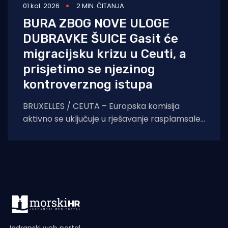
01 kol. 2026
2 MIN. ČITANJA
BURA ZBOG NOVE ULOGE
DUBRAVKE ŠUICE Gasit će
migracijsku krizu u Ceuti, a
prisjetimo se njezinog
kontroverznog istupa
BRUXELLES / CEUTA – Europska komisija
aktivno se uključuje u rješavanje rasplamsale
migracijske krize u španjolskoj enklavi Ceuti.
Odlukom predsjednice EK Ursule