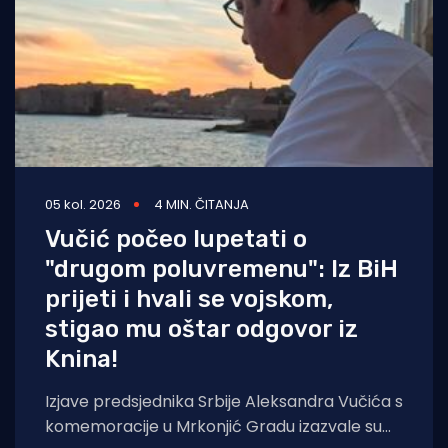
05 kol. 2026
4 MIN. ČITANJA
Vučić počeo lupetati o
"drugom poluvremenu": Iz BiH
prijeti i hvali se vojskom,
stigao mu oštar odgovor iz
Knina!
Izjave predsjednika Srbije Aleksandra Vučića s
komemoracije u Mrkonjić Gradu izazvale su