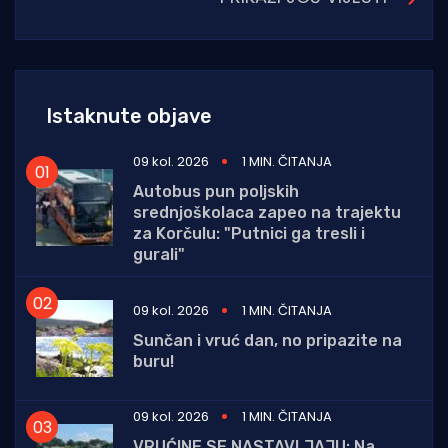
Istaknute objave
09 kol. 2026
1 MIN. ČITANJA
Autobus pun poljskih
srednjoškolaca zapeo na trajektu
za Korčulu: "Putnici ga tresli i
gurali"
09 kol. 2026
1 MIN. ČITANJA
Sunčan i vruć dan, no pripazite na
buru!
09 kol. 2026
1 MIN. ČITANJA
VRUĆINE SE NASTAVLJAJU: Na