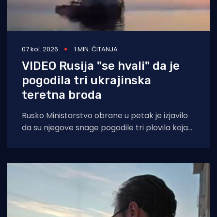
07 kol. 2026
1 MIN. ČITANJA
VIDEO Rusija "se hvali" da je
pogodila tri ukrajinska
teretna broda
Rusko Ministarstvo obrane u petak je izjavilo
da su njegove snage pogodile tri plovila koja
su se "koristila za