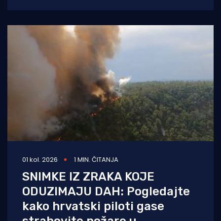
val reakcija u hrvatskom političkom vrhu.
Vučić je
01 kol. 2026
1 MIN. ČITANJA
SNIMKE IZ ZRAKA KOJE
ODUZIMAJU DAH: Pogledajte
kako hrvatski piloti gase