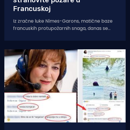
strahovite požare u
Francuskoj
Iz zračne luke Nîmes-Garons, matične baze
francuskih protupožarnih snaga, danas se
javio kapetan hrvatske posade Canadaira
bojnik Igor Mindoljević: