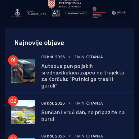
Najnovije objave
09 kol. 2026
1 MIN. ČITANJA
Autobus pun poljskih
srednjoškolaca zapeo na trajektu
za Korčulu: "Putnici ga tresli i
gurali"
09 kol. 2026
1 MIN. ČITANJA
Sunčan i vruć dan, no pripazite na
buru!
09 kol. 2026
1 MIN. ČITANJA