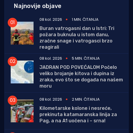
Najnovije objave
08 kol. 2026
1 MIN. ČITANJA
Buran vatrogasni dan u Istri: Tri
požara buknula u istom danu,
zračne snage i vatrogasci brzo
reagirali
08 kol. 2026
5 MIN. ČITANJA
JADRAN POD POVEĆALOM Počelo
veliko brojanje kitova i dupina iz
zraka, evo što se događa na našem
moru
08 kol. 2026
2 MIN. ČITANJA
Kilometarske kolone i nesreće,
prekinuta katamaranska linija za
Pag, a na A1 uočena i – srna!