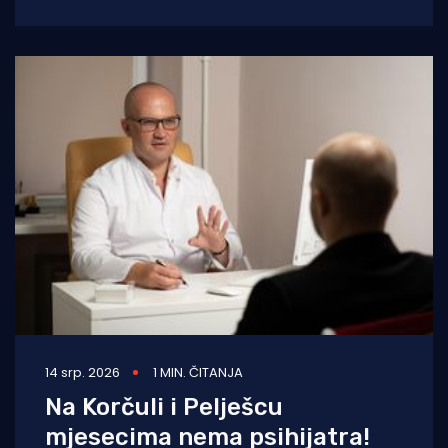
preplavilo šetnicu. U samo nekoliko minuta
14 srp. 2026
1 MIN. ČITANJA
Na Korčuli i Pelješcu
mjesecima nema psihijatra!