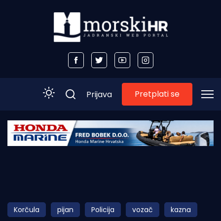
Pretplati se
Prijava
Početna
Morski plus
Morski TV
Obala
Korčula
pijan
Policija
vozač
kazna
Otoci