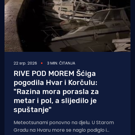
22 srp. 2026
3 MIN. ČITANJA
RIVE POD MOREM Šćiga
pogodila Hvar i Korčulu:
"Razina mora porasla za
metar i pol, a slijedilo je
spuštanje"
Meteotsunami ponovno na djelu. U Starom
Gradu na Hvaru more se naglo podiglo i