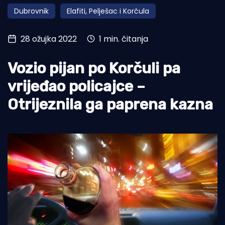
Dubrovnik
Elafiti, Pelješac i Korčula
Turizam i nautika
Pomorstvo
28 ožujka 2022
1 min. čitanja
Ribolov
Vozio pijan po Korčuli pa
Ekologija
vrijeđao policajce –
Tradicija i kultura
Otrijeznila ga paprena kazna