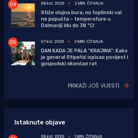
08 kol. 2026
2 MIN. ČITANJA
Stiže olujna bura, no toplinski val
ne popušta – temperature u
Dalmaciji idu do 38 °C!
07 kol. 2026
3 MIN. ČITANJA
DAN KADA JE PALA "KRAJINA": Kako
je general Stipetić ispisao povijest i
gospodski okončao rat
PRIKAŽI JOŠ VIJESTI
Istaknute objave
08 kol. 2026
1 MIN. ČITANJA