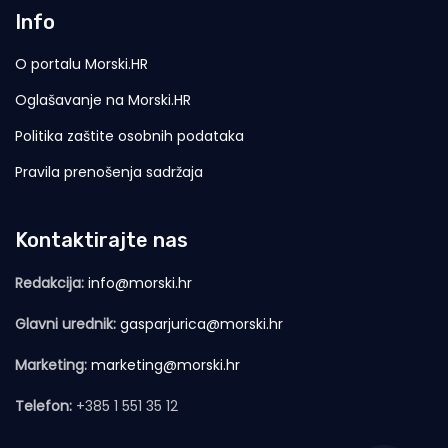
Info
O portalu Morski.HR
Oglašavanje na Morski.HR
Politika zaštite osobnih podataka
Pravila prenošenja sadržaja
Kontaktirajte nas
Redakcija:
info@morski.hr
Glavni urednik:
gasparjurica@morski.hr
Marketing:
marketing@morski.hr
Telefon:
+385 1 551 35 12