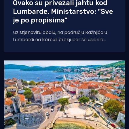
Ovako su privezali jahtu kod
Lumbarde. Ministarstvo: "Sve
je po propisima"
Uz stjenovitu obalu, na području Ražnjića u
Lumbardi na Korčuli prekjučer se usidrila
jahta. Index piše da je riječ je