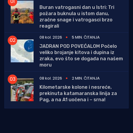
Buran vatrogasni dan u Istri: Tri
požara buknula u istom danu,
zračne snage i vatrogasci brzo
reagirali
08 kol. 2026
5 MIN. ČITANJA
JADRAN POD POVEĆALOM Počelo
veliko brojanje kitova i dupina iz
zraka, evo što se događa na našem
moru
08 kol. 2026
2 MIN. ČITANJA
Kilometarske kolone i nesreće,
prekinuta katamaranska linija za
Pag, a na A1 uočena i – srna!