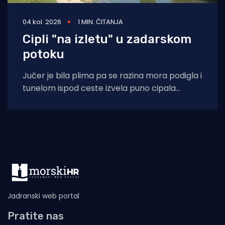
04 kol. 2026
1 MIN. ČITANJA
Cipli "na izletu" u zadarskom
potoku
Jučer je bila plima pa se razina mora podigla i
tunelom ispod ceste izvela puno cipala
balavaca do samog izvora
Jadranski web portal
Pratite nas