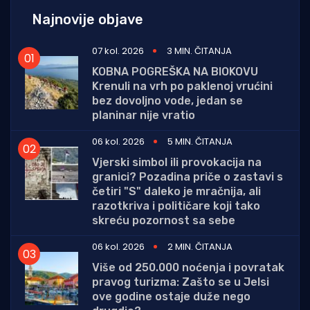
Najnovije objave
07 kol. 2026
3 MIN. ČITANJA
KOBNA POGREŠKA NA BIOKOVU
Krenuli na vrh po paklenoj vrućini
bez dovoljno vode, jedan se
planinar nije vratio
06 kol. 2026
5 MIN. ČITANJA
Vjerski simbol ili provokacija na
granici? Pozadina priče o zastavi s
četiri "S" daleko je mračnija, ali
razotkriva i političare koji tako
skreću pozornost sa sebe
06 kol. 2026
2 MIN. ČITANJA
Više od 250.000 noćenja i povratak
pravog turizma: Zašto se u Jelsi
ove godine ostaje duže nego