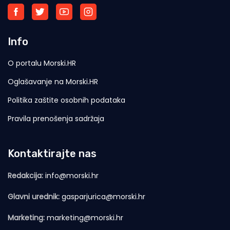
Info
O portalu Morski.HR
Oglašavanje na Morski.HR
Politika zaštite osobnih podataka
Pravila prenošenja sadržaja
Kontaktirajte nas
Redakcija:
info@morski.hr
Glavni urednik:
gasparjurica@morski.hr
Marketing:
marketing@morski.hr