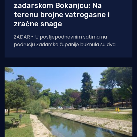
zadarskom Bokanjcu: Na
terenu brojne vatrogasne i
zračne snage
ZADAR - U poslijepodnevnim satima na
području Zadarske županije buknula su dva
požara otvorenog prostora. Oko 14 sati došlo
je do