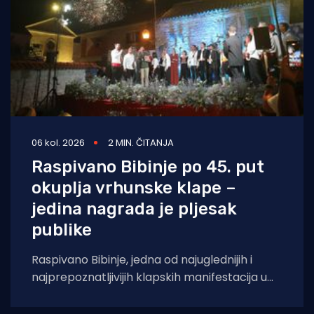
06 kol. 2026
2 MIN. ČITANJA
Raspivano Bibinje po 45. put
okuplja vrhunske klape –
jedina nagrada je pljesak
publike
Raspivano Bibinje, jedna od najuglednijih i
najprepoznatljivijih klapskih manifestacija u
Hrvatskoj, ove će godine doživjeti svoje 45.
izdanje. U subotu,