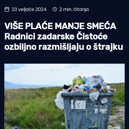
23 veljače 2024
2 min. čitanja
Turizam i nautika
Pomorstvo
VIŠE PLAĆE MANJE SMEĆA
Ribolov
Radnici zadarske Čistoće
ozbiljno razmišljaju o štrajku
Ekologija
Tradicija i kultura