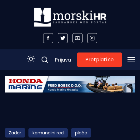
Pretplati se
Prijava
Početna
Morski plus
Morski TV
Obala
Zadar
komunalni red
plaće
Otoci