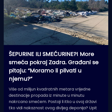
ŠEPURINE ILI SMEĆURINE?! More
smeća pokraj Zadra. Građani se
pitaju: “Moramo li plivati u
njemu?”
Više od milijun kvadratnih metara vrijedne
destinacije propada iz minute u minutu
nakrcano smećem. Postoji li itko u ovoj državi
tko vidi nakaznost ovog divljeg deponija? Upit