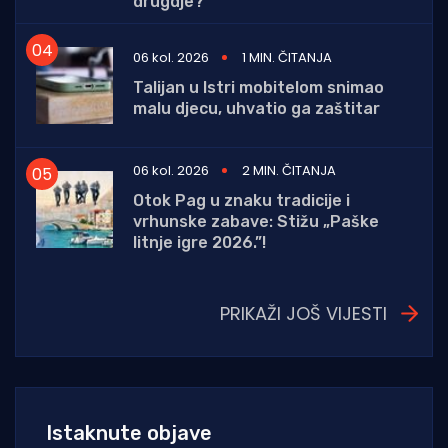
drugdje?
06 kol. 2026
1 MIN. ČITANJA
Talijan u Istri mobitelom snimao
malu djecu, uhvatio ga zaštitar
06 kol. 2026
2 MIN. ČITANJA
Otok Pag u znaku tradicije i
vrhunske zabave: Stižu „Paške
litnje igre 2026.”!
PRIKAŽI JOŠ VIJESTI
Istaknute objave