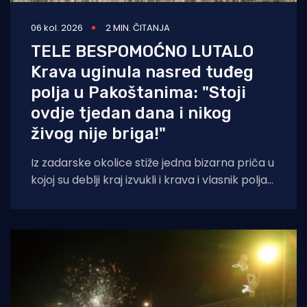
06 kol. 2026
2 MIN. ČITANJA
TELE BESPOMOĆNO LUTALO
Krava uginula nasred tuđeg
polja u Pakoštanima: "Stoji
ovdje tjedan dana i nikog
živog nije briga!"
Iz zadarske okolice stiže jedna bizarna priča u
kojoj su deblji kraj izvukli i krava i vlasnik polja
na kojem