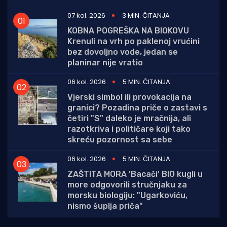
07 kol. 2026
3 MIN. ČITANJA
KOBNA POGREŠKA NA BIOKOVU
Krenuli na vrh po paklenoj vrućini
bez dovoljno vode, jedan se
planinar nije vratio
06 kol. 2026
5 MIN. ČITANJA
Vjerski simbol ili provokacija na
granici? Pozadina priče o zastavi s
četiri "S" daleko je mračnija, ali
razotkriva i političare koji tako
skreću pozornost sa sebe
06 kol. 2026
5 MIN. ČITANJA
ZAŠTITA MORA 'Bacači' BIO kugli u
more odgovorili stručnjaku za
morsku biologiju: "Ugarkoviću,
nismo šuplja priča"