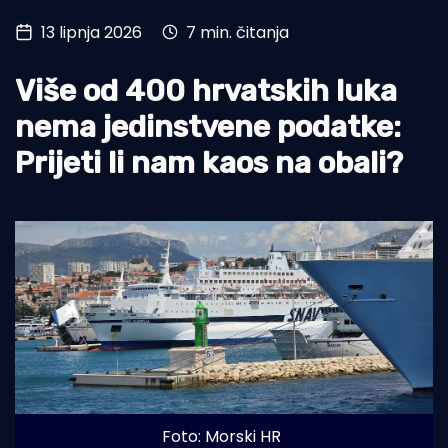
13 lipnja 2026
7 min. čitanja
Turizam i nautika
Pomorstvo
Više od 400 hrvatskih luka
Ribolov
nema jedinstvene podatke:
Prijeti li nam kaos na obali?
Ekologija
Tradicija i kultura
Foto: Morski HR