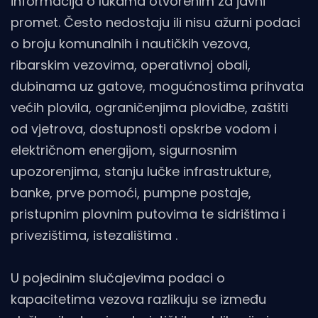
informacija o lukama otvorenim za javni
promet. Često nedostaju ili nisu ažurni podaci
o broju komunalnih i nautičkih vezova,
ribarskim vezovima, operativnoj obali,
dubinama uz gatove, mogućnostima prihvata
većih plovila, ograničenjima plovidbe, zaštiti
od vjetrova, dostupnosti opskrbe vodom i
električnom energijom, sigurnosnim
upozorenjima, stanju lučke infrastrukture,
banke, prve pomoći, pumpne postaje,
pristupnim plovnim putovima te sidrištima i
privezištima, istezalištima .
U pojedinim slučajevima podaci o
kapacitetima vezova razlikuju se između