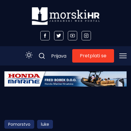
Pretplati se
Prijava
Početna
Morski plus
Morski TV
Obala
Pomorstvo
luke
Otoci